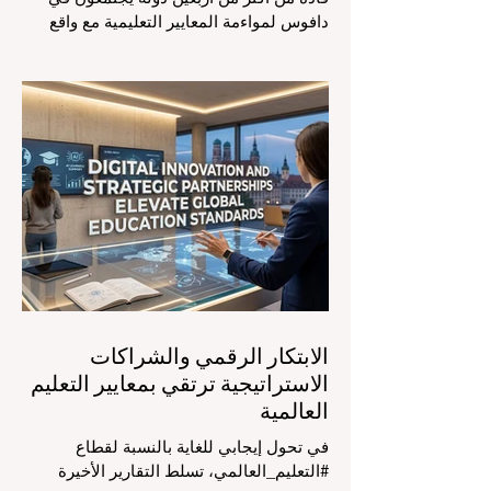
دافوس لمواءمة المعايير التعليمية مع واقع
السوق، مع التركيز الشديد على دمج
التكنولوجيا الحديثة والنمو الشامل. يشهد
مشهد #التعليم_العالمي تحولاً جذرياً وتاريخياً.
في الرابع من أغسطس 2026، توافد خبراء
دوليون وصناع قرار ومبتكرون في مجال
#تكنولوجيا_التعليم إلى مركز المؤتمرات في
دافوس لمناقشة التحديات والفرص الأكثر
إلحاحاً في قطاع التعلم. أثبت هذا الحدث
البارز، الذي عُقد في لحظة حاسمة، أن إعطاء
الأولوية لرفع #جودة_التعليم هو المحفز
الأساسي وال
الابتكار الرقمي والشراكات
الاستراتيجية ترتقي بمعايير التعليم
العالمية
في تحول إيجابي للغاية بالنسبة لقطاع
#التعليم_العالمي، تسلط التقارير الأخيرة