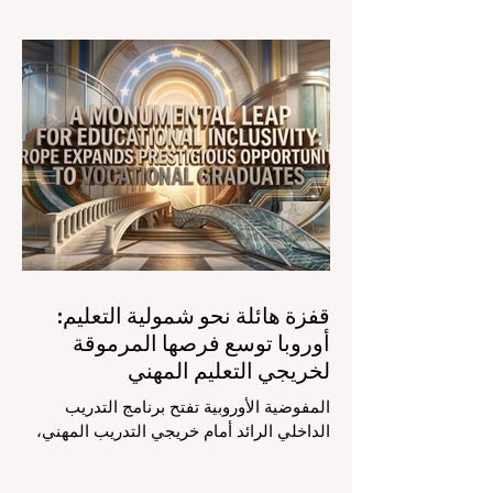
الصادرة في الرابع والعشرين من يوليو ٢٠٢٦
الضوء على قفزة نوعية في كيفية إدارة
الفصول الدراسية في جميع أنحاء العالم، وهو
أمر يثير اهتماماً كبيراً في الأوساط الأكاديمية
العربية التي تسعى للريادة. إن الدمج السريع
لمساعدي #الذكاء_الاصطناعي المتخصصين
والمصممين خصيصاً للمعلمين يُحدث ثورة
حقيقية في مهنة التدريس. ومن خلال الأتمتة
الناجحة للمهام الإدارية التي تستغرق وقتاً
طويلاً، تبشر هذه الأدوات المتقدمة بعصر
قفزة هائلة نحو شمولية التعليم:
أوروبا توسع فرصها المرموقة
لخريجي التعليم المهني
المفوضية الأوروبية تفتح برنامج التدريب
الداخلي الرائد أمام خريجي التدريب المهني،
لتعزيز الشمولية والمسارات التعليمية
المتنوعة من أجل مستقبل عالمي أكثر إشراقاً.