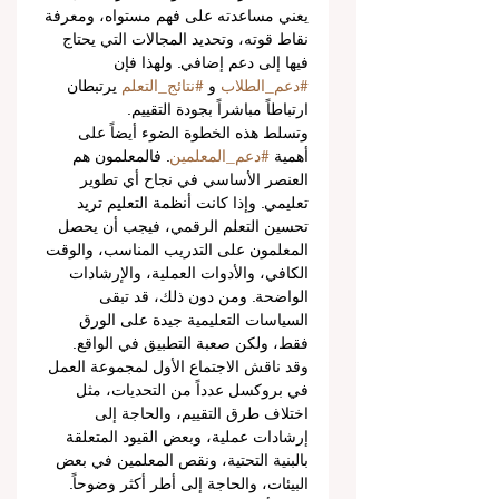
يعني مساعدته على فهم مستواه، ومعرفة 
نقاط قوته، وتحديد المجالات التي يحتاج 
فيها إلى دعم إضافي. ولهذا فإن 
#دعم_الطلاب
 و 
#نتائج_التعلم
 يرتبطان 
ارتباطاً مباشراً بجودة التقييم.
وتسلط هذه الخطوة الضوء أيضاً على 
أهمية 
#دعم_المعلمين
. فالمعلمون هم 
العنصر الأساسي في نجاح أي تطوير 
تعليمي. وإذا كانت أنظمة التعليم تريد 
تحسين التعلم الرقمي، فيجب أن يحصل 
المعلمون على التدريب المناسب، والوقت 
الكافي، والأدوات العملية، والإرشادات 
الواضحة. ومن دون ذلك، قد تبقى 
السياسات التعليمية جيدة على الورق 
فقط، ولكن صعبة التطبيق في الواقع.
وقد ناقش الاجتماع الأول لمجموعة العمل 
في بروكسل عدداً من التحديات، مثل 
اختلاف طرق التقييم، والحاجة إلى 
إرشادات عملية، وبعض القيود المتعلقة 
بالبنية التحتية، ونقص المعلمين في بعض 
البيئات، والحاجة إلى أطر أكثر وضوحاً. 