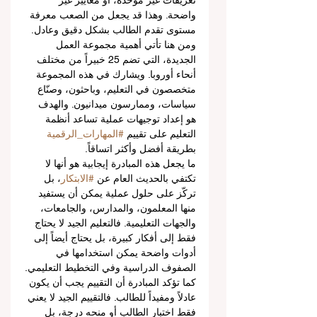
تعريفات غير موحدة، أو معايير غير 
واضحة. وهذا قد يجعل من الصعب معرفة 
مستوى تقدم الطالب بشكل دقيق وعادل.
ومن هنا تأتي أهمية مجموعة العمل 
الجديدة، التي تضم 25 خبيراً من مختلف 
أنحاء أوروبا. ويشارك في هذه المجموعة 
متخصصون في التعليم، وباحثون، وصنّاع 
سياسات، وممارسون ميدانيون. والهدف 
هو إعداد توجيهات عملية تساعد أنظمة 
التعليم على تقييم 
#المهارات_الرقمية
بطريقة أفضل وأكثر اتساقاً.
ما يجعل هذه المبادرة إيجابية هو أنها لا 
تكتفي بالحديث العام عن 
#الابتكار
، بل 
تركّز على حلول عملية يمكن أن يستفيد 
منها المعلمون، والمدارس، والجامعات، 
والجهات التعليمية. فالتعليم الجيد لا يحتاج 
فقط إلى أفكار كبيرة، بل يحتاج أيضاً إلى 
أدوات واضحة يمكن استخدامها في 
الصفوف الدراسية وفي التخطيط التعليمي.
كما تؤكد المبادرة أن التقييم يجب أن يكون 
عادلاً ومفيداً للطالب. فالتقييم الجيد لا يعني 
فقط اختبار الطالب أو منحه درجة، بل 