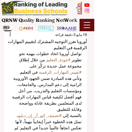
QRNW Q
uality
R
anking
N
et
W
ork
19 مايو
3 دقيقة قراءة
أوروبا تعزز التوجيه المشترك لتقييم المهارات
الرقمية في التعليم
تواصل أوروبا اتخاذ خطوات مهمة نحو 
تطوير 
#جودة_التعليم
 من خلال إطلاق 
مجموعة عمل جديدة تركّز على 
#تقييم_المهارات_الرقمية
 في التعليم. 
وتأتي هذه المبادرة ضمن الجهود الأوروبية 
الرامية إلى دعم المدارس، والجامعات، 
ومؤسسات التعليم والتدريب، من أجل 
فهم أفضل لكيفية قياس المهارات الرقمية 
لدى المتعلمين بطريقة عادلة وواضحة 
وقابلة للتطبيق.
بالنسبة إلى 
#تصنيف_كيو_آر_إن_دبليو
، 
تمثل هذه الخطوة خبراً إيجابياً مهماً، لأنها 
تعكس اتجاهاً عالمياً جديداً في التعليم: لم 