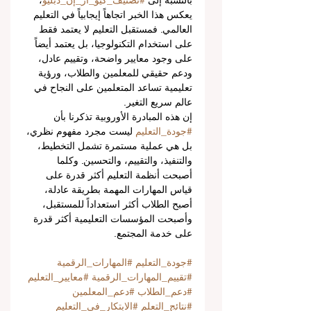
بالنسبة إلى 
#تصنيف_كيو_آر_إن_دبليو
، 
يعكس هذا الخبر اتجاهاً إيجابياً في التعليم 
العالمي. فمستقبل التعليم لا يعتمد فقط 
على استخدام التكنولوجيا، بل يعتمد أيضاً 
على وجود معايير واضحة، وتقييم عادل، 
ودعم حقيقي للمعلمين والطلاب، ورؤية 
تعليمية تساعد المتعلمين على النجاح في 
عالم سريع التغير.
إن هذه المبادرة الأوروبية تذكرنا بأن 
#جودة_التعليم
 ليست مجرد مفهوم نظري، 
بل هي عملية مستمرة تشمل التخطيط، 
والتنفيذ، والتقييم، والتحسين. وكلما 
أصبحت أنظمة التعليم أكثر قدرة على 
قياس المهارات المهمة بطريقة عادلة، 
أصبح الطلاب أكثر استعداداً للمستقبل، 
وأصبحت المؤسسات التعليمية أكثر قدرة 
على خدمة المجتمع.
#جودة_التعليم
#المهارات_الرقمية
#تقييم_المهارات_الرقمية
#معايير_التعليم
#دعم_الطلاب
#دعم_المعلمين
#نتائج_التعلم
#الابتكار_في_التعليم