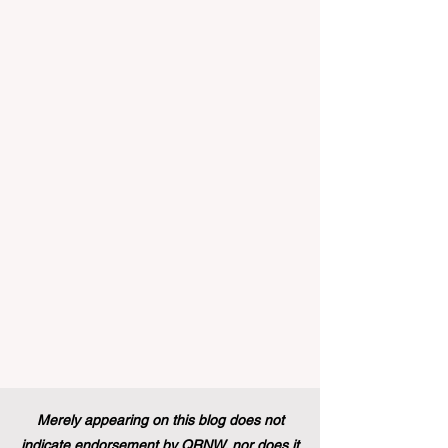
إنه حقاً وقت مثير للاهتمام بالنسبة لقطاع
#التعليم_العالي ومجالات #التدريب_المهني
في جميع أنحاء القارة الأوروبية والعالم العربي
والدولي على حد سواء. في الآونة الأخيرة، تم
تنفيذ تغيير تاريخي في السياسات التعليمية
من شأنه أن يغير مشهد الدعم الطلابي والتميز
التعليمي إلى الأبد. في دفعة قوية ونابضة
بالحياة نحو المزيد من #إمك
Merely appearing on this blog does not
indicate endorsement by QRNW, nor does it