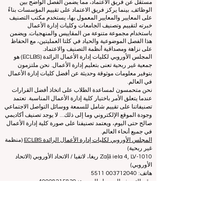
مستقل عن فريق الاعتماد، مما يضمن الفصل الواضح بين
الوظائف. بينما يركز فريق الاعتماد على تقييم المؤسسات بناءً
على المعايير والمعايير المعمول بها، يستخدم مكتب التصنيف
خبرته لتقييم وتصنيف الجامعات وكليات إدارة الأعمال
باستخدام مجموعة متنوعة من المقاييس والمنهجيات. ويضمن
هذا الفصل الموضوعية والحياد في كلتا العمليتين، مع الحفاظ
على نزاهة ومصداقية أنظمة التصنيف والاعتماد.
المجلس الأوروبي لكليات إدارة الأعمال الرائدة (ECLBS) هو
جمعية غير ربحية تعنى بتعليم إدارة الأعمال. نحن ملتزمون
بتوفير معلومات موثوقة وحديثة عن أفضل كليات إدارة الأعمال
في العالم.
نحن متحمسون لمساعدة الطلاب على اتخاذ أفضل القرارات
عندما يتعلق الأمر باختيار كلية إدارة الأعمال المناسبة. تعتمد
تصنيفاتنا على تقييم شامل للسمعة ووسائل التواصل الاجتماعي
وجودة الموقع الإلكتروني وما إلى ذلك... لا يوجد تصنيف أكاديمي
صالح حتى اليوم، ويعتمد تصنيفنا على صورة كلية إدارة الأعمال
في جميع أنحاء العالم.
المجلس الأوروبي لكليات إدارة الأعمال الرائدة ECLBS
(منظمة
غير ربحية)
Zaļā iela 4, LV-1010 ريغا، لاتفيا / الاتحاد الأوروبي (الاتحاد
الأوروبي)
هاتف: 003712040 5511
رقم التعريف المسجل للجمعية: 40008215839
تاريخ تأسيس الجمعية: 11.10.2013
ECLBS هي عضو في مجموعة خبراء التصنيف الدولية IREG -
مرصد IREG للتصنيف الأكاديمي والتميز
في بلجيكا - أوروبا،
ومجلس اعتماد التعليم العالي (CHEA)، ومجموعة الجودة