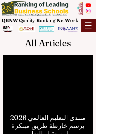
QRNW Q
uality
R
anking
N
et
W
ork
All Articles
منتدى التعليم العالمي 2026
يرسم خارطة طريق مبتكرة
لمستقبل التعلم