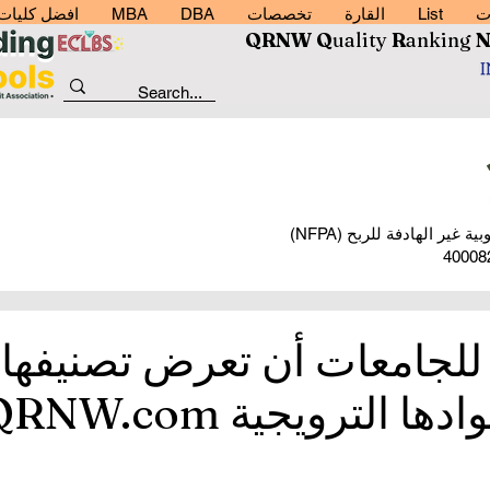
ت
List
القارة
تخصصات
DBA
MBA
افضل كليات إد
QRNW Q
uality
R
anking
للجامعات أن تعرض تصنيفها