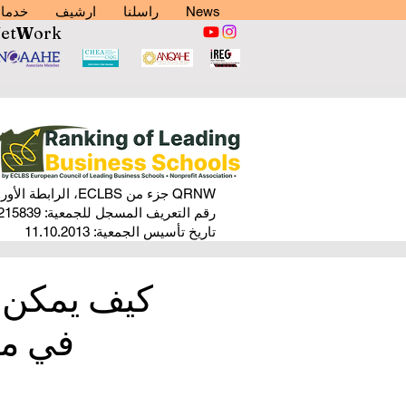
News
راسلنا
ارشيف
خدما
N
et
W
ork
QRNW جزء من ECLBS، الرابطة الأوروبية غير الهادفة للربح (NFPA)
رقم التعريف المسجل للجمعية: 40008215839
تاريخ تأسيس الجمعية: 11.10.2013
كيف يمكن 