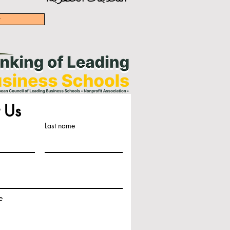
w
 Us
Last name
e