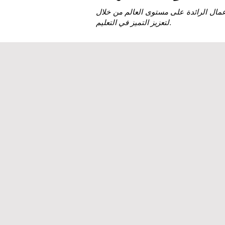
لتعزيز التميز في التعليم.
روبا توسع
المهني
 الابتكار
ت التأثير
لمؤسسة تايمز للتعليم العالي (THE) لعام 2026
 السويسرية