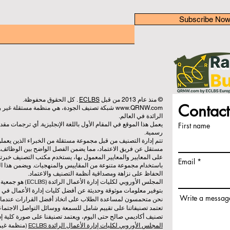
Subscribe No
© منذ عام 2013 من قبل
ECLBS
. كل الحقوق محفوظة.
Contact
www.QRNW.com
شبكة تصنيف الجودة، هي منظمة مستقلة غير ربح
الرائدة في العالم.
First name
يعمل هذا الموقع في المقام الأول باللغة الإنجليزية. أي ترجمات م
رسمية.
تتم إدارة التصنيف من قبل مجموعة مستقلة من الخبراء الذين يعم
مستقل عن فريق الاعتماد، مما يضمن الفصل الواضح بين الوظائف. بي
على المعايير والمعايير المعمول بها، يستخدم مكتب التصنيف خبرته
Email
باستخدام مجموعة متنوعة من المقاييس والمنهجيات. ويضمن هذا الف
الحفاظ على نزاهة ومصداقية أنظمة التصنيف والاعتماد.
المجلس الأوروبي لكلي
بتوفير معلومات موثوقة وحديثة عن أفضل كليات إدارة الأعمال في ا
Write a messag
نحن متحمسون لمساعدة الطلاب على اتخاذ أفضل القرارات عندما يتعلق
تعتمد تصنيفاتنا على تقييم شامل للسمعة ووسائل التواصل الاجتماعي
تصنيف أكاديمي صالح حتى اليوم، ويعتمد تصنيفنا على صورة كلية إدا
المجلس الأوروبي لكليات إدارة الأعمال الرائدة ECLBS
(منظمة غير 