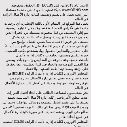
© منذ عام 2013 من قبل
ECLBS
. كل الحقوق محفوظة.
www.QRNW.com
شبكة تصنيف الجودة، هي منظمة مستقلة
غير ربحية تعمل على تقييم وتصنيف كليات إدارة الأعمال الرائدة
في العالم.
يعمل هذا الموقع في المقام الأول باللغة الإنجليزية. أي ترجمات
مقدمة هي لأغراض المساعدة فقط ولا يمكن اعتبارها رسمية.
تتم إدارة التصنيف من قبل مجموعة مستقلة من الخبراء الذين
يعملون كجمعية غير ربحية. ويعمل مكتب التصنيف بشكل
مستقل عن فريق الاعتماد، مما يضمن الفصل الواضح بين
الوظائف. بينما يركز فريق الاعتماد على تقييم المؤسسات بناءً
على المعايير والمعايير المعمول بها، يستخدم مكتب التصنيف
خبرته لتقييم وتصنيف الجامعات وكليات إدارة الأعمال
باستخدام مجموعة متنوعة من المقاييس والمنهجيات. ويضمن
هذا الفصل الموضوعية والحياد في كلتا العمليتين، مع الحفاظ
على نزاهة ومصداقية أنظمة التصنيف والاعتماد.
المجلس الأوروبي لكليات إدارة الأعمال الرائدة (ECLBS) هو
جمعية غير ربحية تعنى بتعليم إدارة الأعمال. نحن ملتزمون
بتوفير معلومات موثوقة وحديثة عن أفضل كليات إدارة الأعمال
في العالم.
نحن متحمسون لمساعدة الطلاب على اتخاذ أفضل القرارات
عندما يتعلق الأمر باختيار كلية إدارة الأعمال المناسبة. تعتمد
تصنيفاتنا على تقييم شامل للسمعة ووسائل التواصل الاجتماعي
وجودة الموقع الإلكتروني وما إلى ذلك... لا يوجد تصنيف أكاديمي
صالح حتى اليوم، ويعتمد تصنيفنا على صورة كلية إدارة الأعمال
في جميع أنحاء العالم.
المجلس الأوروبي لكليات إدارة الأعمال الرائدة ECLBS
(منظمة
غير ربحية)