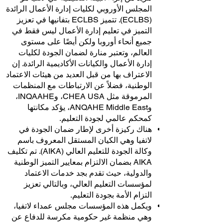
المجلس الأوروبي لكليات إدارة الأعمال الرائدة
(ECLBS). تتميز ECLBS بتفانيها في تعزيز
التميز في تعليم إدارة الأعمال ليس فقط في
جميع أنحاء أوروبا ولكن أيضًا على مستوى
العالم، وتعتبر منارة لضمان الجودة لكليات
إدارة الأعمال والكيانات الأكاديمية الرائدة. إن
الاعتراف بها من قبل العديد من هيئات الاعتماد
الوطنية، فضلاً عن الارتباطات مع المنظمات
المرموقة مثل CHEA USA، وINQAAHE،
وANQAHE Middle East، يؤكد مكانتها
كمحكم عالمي لجودة التعليم.
هناك ركيزة أخرى لإطار ضمان الجودة في
لاتفيا وهي الكيان المستقل المعروف باسم
وكالة الجودة للتعليم العالي (AIKA). تم تكليف
AIKA بضمان الالتزام بمعايير التميز الوطنية
والدولية، حيث تقدم بجد خدمات الاعتماد
لمؤسسات التعليم العالي، وبالتالي تعزيز
التزام الأمة بجودة التعليم.
ويكمل هذه المؤسسات مجلس عمداء لاتفيا،
وهي منظمة غير حكومية مكرسة للدفاع عن