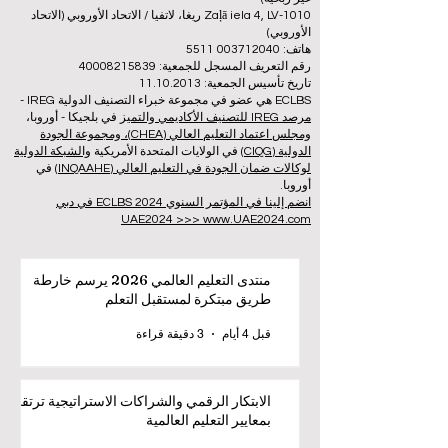
Zaļā iela 4, LV-1010 ريغا، لاتفيا / الاتحاد الأوروبي (الاتحاد
الأوروبي)
هاتف: 003712040 5511
رقم التعريف المسجل للجمعية: 40008215839
تاريخ تأسيس الجمعية: 11.10.2013
ECLBS هي عضو في مجموعة خبراء التصنيف الدولية IREG -
مرصد IREG للتصنيف الأكاديمي والتميز
في بلجيكا - أوروبا،
ومجلس اعتماد التعليم العالي (CHEA)، ومجموعة الجودة
الدولية (CIQG)
في الولايات المتحدة الأمريكية
والشبكة الدولية
لوكالات ضمان الجودة في التعليم العالي (INQAAHE)
في
أوروبا.
انضم إلينا في المؤتمر السنوي ECLBS 2024 في دبي
UAE2024 >>> www.UAE2024.com
منتدى التعليم العالمي 2026 يرسم خارطة
طريق مبتكرة لمستقبل التعلم
قبل 4 أيام
3 دقيقة قراءة
الابتكار الرقمي والشراكات الاستراتيجية ترتقي
بمعايير التعليم العالمية