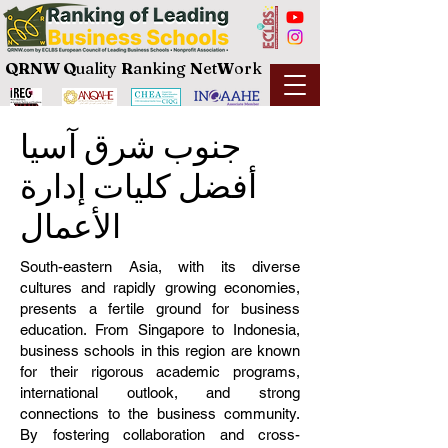
QRNW Q
uality
R
anking
N
et
W
ork
جنوب شرق آسيا
أفضل كليات إدارة
الأعمال
South-eastern Asia, with its diverse
cultures and rapidly growing economies,
presents a fertile ground for business
education. From Singapore to Indonesia,
business schools in this region are known
for their rigorous academic programs,
international outlook, and strong
connections to the business community.
By fostering collaboration and cross-