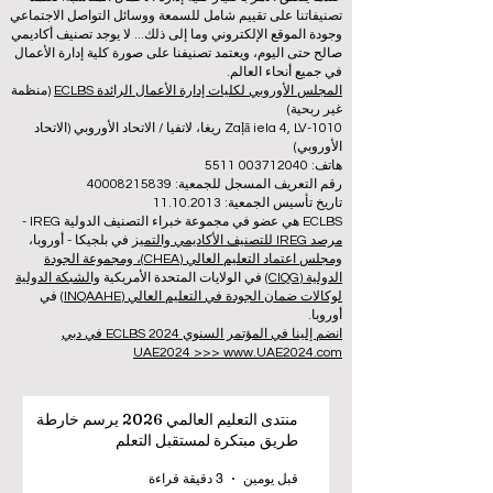
تصنيفاتنا على تقييم شامل للسمعة ووسائل التواصل الاجتماعي
وجودة الموقع الإلكتروني وما إلى ذلك... لا يوجد تصنيف أكاديمي
صالح حتى اليوم، ويعتمد تصنيفنا على صورة كلية إدارة الأعمال
في جميع أنحاء العالم.
المجلس الأوروبي لكليات إدارة الأعمال الرائدة ECLBS
(منظمة
غير ربحية)
Zaļā iela 4, LV-1010 ريغا، لاتفيا / الاتحاد الأوروبي (الاتحاد
الأوروبي)
هاتف: 003712040 5511
رقم التعريف المسجل للجمعية: 40008215839
تاريخ تأسيس الجمعية: 11.10.2013
ECLBS هي عضو في مجموعة خبراء التصنيف الدولية IREG -
مرصد IREG للتصنيف الأكاديمي والتميز
في بلجيكا - أوروبا،
ومجلس اعتماد التعليم العالي (CHEA)، ومجموعة الجودة
الدولية (CIQG)
في الولايات المتحدة الأمريكية
والشبكة الدولية
لوكالات ضمان الجودة في التعليم العالي (INQAAHE)
في
أوروبا.
انضم إلينا في المؤتمر السنوي ECLBS 2024 في دبي
UAE2024 >>> www.UAE2024.com
منتدى التعليم العالمي 2026 يرسم خارطة
طريق مبتكرة لمستقبل التعلم
قبل يومين
3 دقيقة قراءة