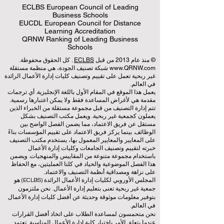
ECLBS European Council of Leading
Business Schools
EUCDL European Council for Distance
Learning Accreditation
QRNW Ranking of Leading Business
Schools
© منذ عام 2013 من قبل
ECLBS
. كل الحقوق محفوظة.
www.QRNW.com
شبكة تصنيف الجودة، هي منظمة مستقلة
غير ربحية تعمل على تقييم وتصنيف كليات إدارة الأعمال الرائدة
في العالم.
يعمل هذا الموقع في المقام الأول باللغة الإنجليزية. أي ترجمات
مقدمة هي لأغراض المساعدة فقط ولا يمكن اعتبارها رسمية.
تتم إدارة التصنيف من قبل مجموعة مستقلة من الخبراء الذين
يعملون كجمعية غير ربحية. ويعمل مكتب التصنيف بشكل
مستقل عن فريق الاعتماد، مما يضمن الفصل الواضح بين
الوظائف. بينما يركز فريق الاعتماد على تقييم المؤسسات بناءً
على المعايير والمعايير المعمول بها، يستخدم مكتب التصنيف
خبرته لتقييم وتصنيف الجامعات وكليات إدارة الأعمال
باستخدام مجموعة متنوعة من المقاييس والمنهجيات. ويضمن
هذا الفصل الموضوعية والحياد في كلتا العمليتين، مع الحفاظ
على نزاهة ومصداقية أنظمة التصنيف والاعتماد.
المجلس الأوروبي لكليات إدارة الأعمال الرائدة (ECLBS) هو
جمعية غير ربحية تعنى بتعليم إدارة الأعمال. نحن ملتزمون
بتوفير معلومات موثوقة وحديثة عن أفضل كليات إدارة الأعمال
في العالم.
نحن متحمسون لمساعدة الطلاب على اتخاذ أفضل القرارات
عندما يتعلق الأمر باختيار كلية إدارة الأعمال المناسبة. تعتمد