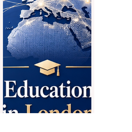
الأوروبية الرامية إلى دعم المدارس،
والجامعات، ومؤسسات التعليم والتدريب، من
أجل فهم أفضل لكيفية قياس المهارات الرقمي
لدى المتعلمين بطريقة عادلة وواضحة وقابلة
للتطبيق. بالنسبة إلى
#تصنيف_كيو_آر_إن_دبليو، تمثل هذه الخطوة
خبراً إيجابياً مهماً، لأنها تعكس اتجاهاً عالمياً
جديداً في التعليم: لم يعد الاهتمام منصباً فقط
على ت