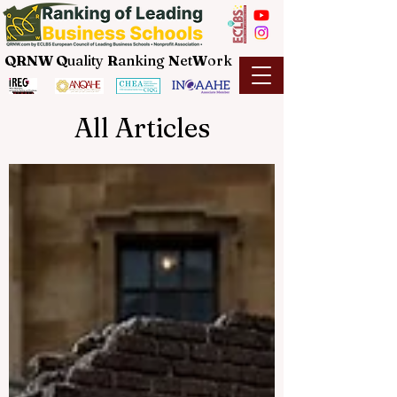
QRNW Q
uality
R
anking
N
et
W
ork
All Articles