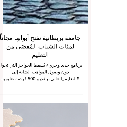
جامعة بريطانية تفتح أبوابها مجاناً
لمئات الشباب المُقصَى من
التعليم
برنامج جديد وجريء يُسقط الحواجز التي تحول
دون وصول المواهب الشابة إلى
#التعليم_العالي، بتقديم 500 فرصة تعليمية
مجانية لمن تخلّف عنهم الركب في الرابع من
يونيو 2026، أعلنت جامعة آرتس بجامعة
بورنموث في المملكة المتحدة عن إطلاق
برنامج "الوصول 500"، وهو مبادرة تعليمية
طموحة تستهدف الشباب الذين لا يعملون ولا