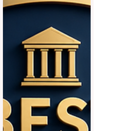
أوروبا خطوة إيجابية جديدة نحو تطوير
#جودة_التعليم من خلال إطلاق مجموعة عمل
متخصصة تركز على تقييم #المهارات_الرقمية
داخل المدارس. وتعكس هذه الخطوة فهماً
متزايداً بأن الكفاءة الرقمية لم تعد مهارة
إضافية أو اختيارية، بل أصبحت جزءاً أساسياً
من التعليم الحديث، ومن الاستعداد لسوق
العمل، ومن المشاركة الفاعلة في المجتمع.
في السنوات الأخيرة، أصبحت
#التكنولوجيا_التعليمي