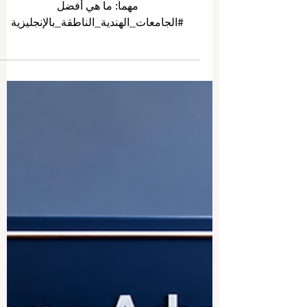
أفضل الجامعات الهندية الناطقة
باللغة الإنجليزية
يسأل كثير من الطلاب وأولياء الأمور سؤالاً
مهماً: ما هي أفضل
#الجامعات_الهندية_الناطقة_بالإنجليزية
للطلاب المحليين والدوليين؟ وتُعد الهند واحدة
من أكبر وجهات #التعليم_العالي في العالم،
فهي تجمع بين التاريخ الأكاديمي العريق، والحر
الجامعي الحديث، والبحث العلمي، والتنوع
الثقافي، والبرامج الدراسية التي تُدرّس في
الغالب باللغة الإنجليزية. وعندما يبحث الناس
عن “الجامعات الهندية الناطقة”، فهم غالباً
يقصدون الجامعات الموجودة في الهند والتي
يستطيع الطالب أن يدرس فيها باللغة الإنجليز