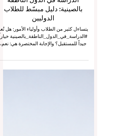
الدراسة في الدول الناطقة
بالصينية: دليل مبسّط للطلاب
الدوليين
يتساءل كثير من الطلاب وأولياء الأمور: هل تُعدّ
#الدراسة_في_الدول_الناطقة_بالصينية خياراً
جيداً للمستقبل؟ والإجابة المختصرة هي: نعم،
خاصة للطلاب المهتمين بـ #الأعمال و
#التكنولوجيا و #الهندسة و #الطب و #الضيافة
و #اللغات و #العلاقات_الدولية و
#الأسواق_الآسيوية. فالدول والمناطق الناطقة
بالصينية أصبحت اليوم من أهم الوجهات
التعليمية في العالم، لأنها تجمع بين التعليم
الحديث، والتجربة الثقافية الغنية، والفرص
المهنية المرتبطة بالنمو الاقتصادي في آسيا.
عندما نقول #الدول_الناطقة_بالصي