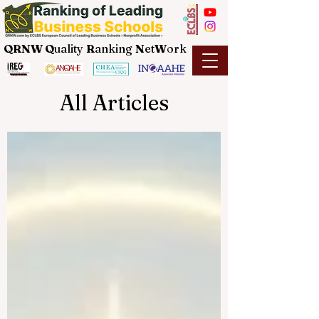
QRNW Q
uality
R
anking
N
et
W
ork
All Articles