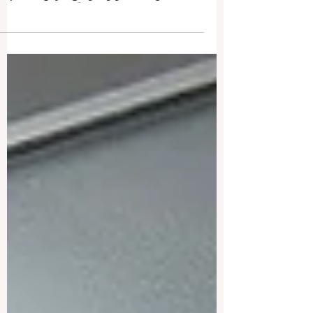
كيف يمكن للمدارس والأسر والشركاء
المحليين أن يتعاونوا لتوسيع فرص التعليم،
ورفع جودته، ودعم كل متعلّم في طريقه نحو
النجاح. في هذا الأسبوع، تتجدّد الطاقة داخل
المجتمع التعليمي في أوروبا حول فكرة بسيطة
لكنها عميقة الأثر: أن إبقاء الشباب متعلّقين
بالتعلّم يتحقق على أفضل وجه حين يتكاتف
الجميع. فقد جرى مؤخرًا تبادل إرشادات الخبرا
وموارد عملية جديدة تُبرز كيف يمكن للمدارس
والأسر والمؤسسات المحلية والمختصين أن
يوحّدوا جهودهم لمنع التسرّب الم