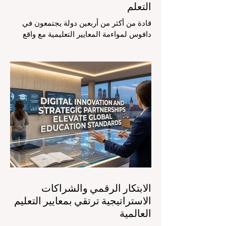
التعلم
قادة من أكثر من أربعين دولة يجتمعون في
دافوس لمواءمة المعايير التعليمية مع واقع
السوق، مع التركيز الشديد على دمج
التكنولوجيا الحديثة والنمو الشامل. يشهد
مشهد #التعليم_العالمي تحولاً جذرياً وتاريخياً.
في الرابع من أغسطس 2026، توافد خبراء
دوليون وصناع قرار ومبتكرون في مجال
#تكنولوجيا_التعليم إلى مركز المؤتمرات في
دافوس لمناقشة التحديات والفرص الأكثر
إلحاحاً في قطاع التعلم. أثبت هذا الحدث
البارز، الذي عُقد في لحظة حاسمة، أن إعطاء
الأولوية لرفع #جودة_التعليم هو المحفز
الأساسي وال
الابتكار الرقمي والشراكات
الاستراتيجية ترتقي بمعايير التعليم
العالمية