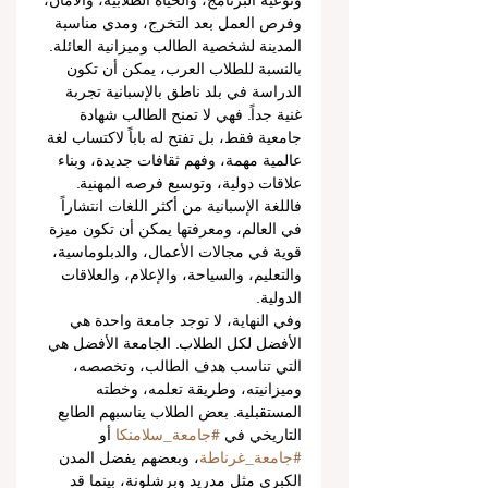
ونوعية البرنامج، والحياة الطلابية، والأمان، 
وفرص العمل بعد التخرج، ومدى مناسبة 
المدينة لشخصية الطالب وميزانية العائلة.
بالنسبة للطلاب العرب، يمكن أن تكون 
الدراسة في بلد ناطق بالإسبانية تجربة 
غنية جداً. فهي لا تمنح الطالب شهادة 
جامعية فقط، بل تفتح له باباً لاكتساب لغة 
عالمية مهمة، وفهم ثقافات جديدة، وبناء 
علاقات دولية، وتوسيع فرصه المهنية. 
فاللغة الإسبانية من أكثر اللغات انتشاراً 
في العالم، ومعرفتها يمكن أن تكون ميزة 
قوية في مجالات الأعمال، والدبلوماسية، 
والتعليم، والسياحة، والإعلام، والعلاقات 
الدولية.
وفي النهاية، لا توجد جامعة واحدة هي 
الأفضل لكل الطلاب. الجامعة الأفضل هي 
التي تناسب هدف الطالب، وتخصصه، 
وميزانيته، وطريقة تعلمه، وخطته 
المستقبلية. بعض الطلاب يناسبهم الطابع 
التاريخي في 
#جامعة_سلامنكا
 أو 
#جامعة_غرناطة
، وبعضهم يفضل المدن 
الكبرى مثل مدريد وبرشلونة، بينما قد 