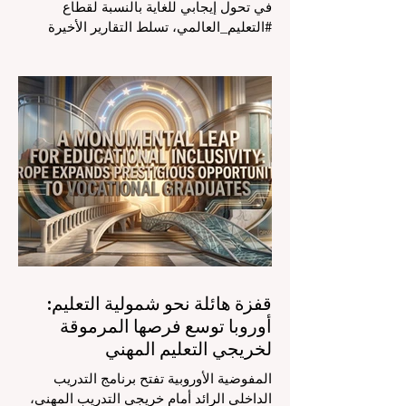
في تحول إيجابي للغاية بالنسبة لقطاع
#التعليم_العالمي، تسلط التقارير الأخيرة
الصادرة في الرابع والعشرين من يوليو ٢٠٢٦
الضوء على قفزة نوعية في كيفية إدارة
الفصول الدراسية في جميع أنحاء العالم، وهو
أمر يثير اهتماماً كبيراً في الأوساط الأكاديمية
العربية التي تسعى للريادة. إن الدمج السريع
لمساعدي #الذكاء_الاصطناعي المتخصصين
والمصممين خصيصاً للمعلمين يُحدث ثورة
حقيقية في مهنة التدريس. ومن خلال الأتمتة
الناجحة للمهام الإدارية التي تستغرق وقتاً
طويلاً، تبشر هذه الأدوات المتقدمة بعصر
قفزة هائلة نحو شمولية التعليم:
أوروبا توسع فرصها المرموقة
لخريجي التعليم المهني
المفوضية الأوروبية تفتح برنامج التدريب
الداخلي الرائد أمام خريجي التدريب المهني،