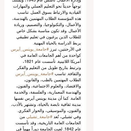
وإدارة الأعمال. تأسس عام 1943، ويمتلك 
توجهاً حديثاً نحو التعليم العملي والمهارات 
القيادية والارتباط بسوق العمل. تناسب 
هذه المؤسسة الطلاب المهتمين بالهندسة، 
والأعمال، والتكنولوجيا، والتصميم، وريادة 
الأعمال. وقد تكون مناسبة بشكل خاص 
للطلاب الذين يرغبون في تعليم تطبيقي 
يربط الدراسة بالحياة المهنية.
في الأرجنتين، تبرز 
#جامعة_بوينس_آيرس
كواحدة من أهم الجامعات العامة في 
أمريكا اللاتينية. تأسست عام 1821، 
وترتبط بتاريخ طويل من التعليم والفكر 
والثقافة. تناسب 
#جامعة_بوينس_آيرس
الطلاب المهتمين بالطب، والقانون، 
والاقتصاد، والعلوم الاجتماعية، والفنون، 
والهندسة المعمارية، والفلسفة، والخدمة 
العامة. كما أن مدينة بوينس آيرس نفسها 
مدينة ثقافية نابضة بالحياة، وتشتهر بالأدب، 
والفنون، والموسيقى، والحوار الفكري.
وفي تشيلي، تُعد 
#جامعة_تشيلي
 من 
الجامعات العامة التاريخية، وقد تأسست 
عام 1842. لعبت الجامعة دوراً مهماً في 