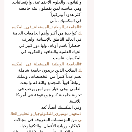
والقانون، والعلوم الاجتماعية، والإنسانيات. 
وهي مناسبة لمن يفضلون بيئة جامعية 
أكثر هدوءاً وتركيزاً.
في المكسيك، تأتي 
#الجامعة_الوطنية_المستقلة_في_المكسي
ك
 كواحدة من أكبر وأهم الجامعات العامة 
في العالم الناطق بالإسبانية. وتُعرف 
اختصاراً باسم أونام، ولها دور كبير في 
الحياة العلمية والثقافية والفكرية في 
المكسيك. تناسب 
#الجامعة_الوطنية_المستقلة_في_المكسي
ك
 الطلاب الذين يريدون جامعة شاملة 
تضم عدداً كبيراً من التخصصات، وتملك 
ارتباطاً قوياً بالمجتمع والثقافة والبحث 
العلمي. وهي خيار مهم لمن يرغب في 
تجربة جامعية كبيرة ومتنوعة في أمريكا 
اللاتينية.
وفي المكسيك أيضاً، تُعد 
#معهد_مونتيري_للتكنولوجيا_والتعليم_العال
ي
 من المؤسسات المعروفة في مجالات 
الابتكار، وريادة الأعمال، والتكنولوجيا، 