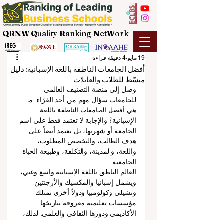
QRNW Q
uality
R
anking
N
et
W
ork
19 مايو
4 دقيقة قراءة
أفضل الجامعات الناطقة باللغة الإسبانية: دليل
مبسّط للطلاب والعائلات
وصل إلى منصة التصنيف العالمي 
للجامعات سؤال مهم من أحد القرّاء: ما 
هي أفضل الجامعات الناطقة باللغة 
الإسبانية؟ والإجابة لا تعتمد فقط على اسم 
الجامعة أو شهرتها، بل تعتمد أيضاً على 
هدف الطالب، والتخصص المطلوب، 
واللغة، والمدينة، والتكلفة، وطبيعة الحياة 
الجامعية.
العالم الناطق باللغة الإسبانية واسع وغني، 
ويشمل إسبانيا والمكسيك والأرجنتين 
وتشيلي وكولومبيا ودولاً أخرى تمتلك 
مؤسسات تعليمية معروفة بتاريخها 
الأكاديمي ودورها الثقافي والعلمي. لذلك، 