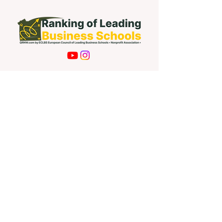
Contact Us
First name
Last name
Email
Write a message