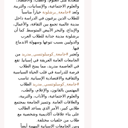
متعددة مثل العلوم، والطب، والاقتصاد، 
والعلوم الاجتماعية، والإنسانيات، والتربية. 
وتُعد 
#جامعة_برشلونة
 خياراً مناسباً 
للطلاب الذين يرغبون في الدراسة داخل 
مدينة عالمية تجمع بين الثقافة، والأعمال، 
والإبداع، والبحر الأبيض المتوسط. كما أن 
برشلونة مدينة جذابة للطلاب العرب 
والدوليين بسبب تنوعها وسهولة الاندماج 
فيها.
وتُعتبر 
#جامعة_كومبلوتنسي_مدريد
 من 
الجامعات العامة العريقة في إسبانيا. تقع 
في العاصمة مدريد، مما يمنح الطلاب 
فرصة للدراسة في قلب الحياة السياسية 
والثقافية والاقتصادية الإسبانية. تناسب 
#جامعة_كومبلوتنسي_مدريد
 الطلاب 
المهتمين بالقانون، والإعلام، والطب، 
والعلوم الاجتماعية، والآداب، والتربية، 
والعلاقات العامة. وتتميز الجامعة بمجتمع 
طلابي كبير، الأمر الذي يساعد الطالب 
على بناء علاقات أكاديمية وشخصية مع 
طلاب من خلفيات مختلفة.
ومن الجامعات الإسبانية المهمة أيضاً 