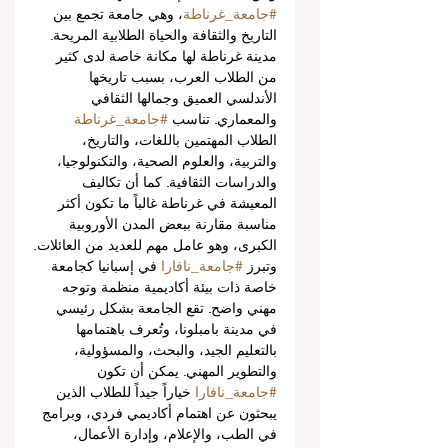
#جامعة_غرناطة
، وهي جامعة تجمع بين 
التاريخ والثقافة والحياة الطلابية المريحة. 
مدينة غرناطة لها مكانة خاصة لدى كثير 
من الطلاب العرب، بسبب تاريخها 
الأندلسي العميق وجمالها الثقافي 
والمعماري. تناسب 
#جامعة_غرناطة
الطلاب المهتمين باللغات، والتاريخ، 
والتربية، والعلوم الصحية، والتكنولوجيا، 
والدراسات الثقافية. كما أن تكاليف 
المعيشة في غرناطة غالباً ما تكون أكثر 
مناسبة مقارنة ببعض المدن الأوروبية 
الكبرى، وهو عامل مهم للعديد من العائلات.
وتبرز 
#جامعة_نافارا
 في إسبانيا كجامعة 
خاصة ذات بيئة أكاديمية منظمة وتوجه 
مهني واضح. تقع الجامعة بشكل رئيسي 
في مدينة بامبلونا، وتُعرف باهتمامها 
بالتعليم الجيد، والبحث، والمسؤولية، 
والتطوير المهني. يمكن أن تكون 
#جامعة_نافارا
 خياراً جيداً للطلاب الذين 
يبحثون عن اهتمام أكاديمي فردي، وبرامج 
في الطب، والإعلام، وإدارة الأعمال، 