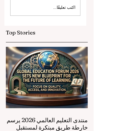
زة هائلة نحو شمولية
الابتكار الرقمي
اكتب تعليقًا...
والشراكات الاستراتيجية
ترتقي بمعايير التعليم
ريجي التعليم المهني
العالمية
Top Stories
منتدى التعليم العالمي 2026 يرسم
خارطة طريق مبتكرة لمستقبل