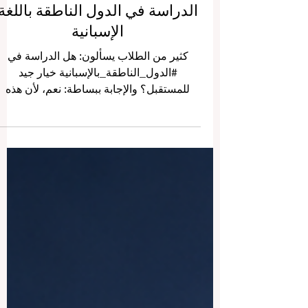
الدراسة في الدول الناطقة باللغة
الإسبانية
كثير من الطلاب يسألون: هل الدراسة في
#الدول_الناطقة_بالإسبانية خيار جيد
للمستقبل؟ والإجابة ببساطة: نعم، لأن هذه
الدول تجمع بين #التعليم_العالي، والثقافة
الغنية، وتعلّم اللغة، وفرص الحياة الدولية،
والتجربة الإنسانية الواسعة. فالطالب لا يدرس
فقط داخل قاعة المحاضرات، بل يعيش لغة
جديدة، ويتعرّف إلى مجتمعات متنوعة،
ويكتسب طريقة تفكير عالمية تساعده في
حياته المهنية والشخصية. تُعد #إسبانيا من أكثر
الوجهات جاذبية للطلاب الدوليين، لأنها تجمع
بين التعليم الأوروبي والحياة الطلابية النشط