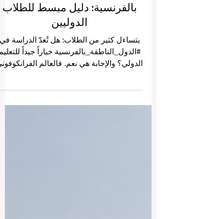
الدراسة في الدول الناطقة
بالفرنسية: دليل مبسط للطلاب
الدوليين
يتساءل كثير من الطلاب: هل تُعدّ الدراسة في
#الدول_الناطقة_بالفرنسية خياراً جيداً للتعليم
الدولي؟ والإجابة هي نعم. فالعالم الفرانكوفون
يفتح أمام الطالب أبواباً واسعة تجمع بين
#التعليم_العالي، والثقافة، واللغة، والفرص
المهنية، والتجربة الإنسانية الغنية. فاللغة
الفرنسية ليست فقط لغة دراسة، بل هي أيضاً
لغة دبلوماسية وثقافة وأدب واقتصاد وتواصل
دولي. تنتشر الدول الناطقة بالفرنسية في
أوروبا، وأمريكا الشمالية، وأفريقيا، مما يمنح
الطالب خيارات متنوعة حسب أهدافه
الأكاديمية والمهنية. ب