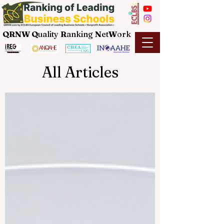
QRNW Q
uality
R
anking
N
et
W
ork
All Articles