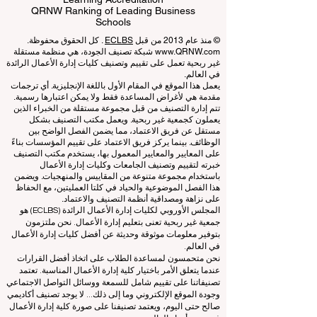
Business Schools
EUCDL European Council for Distance
Learning Accreditation
QRNW Ranking of Leading Business
Schools
© منذ عام 2013 من قبل
ECLBS
. كل الحقوق محفوظة.
www.QRNW.com
شبكة تصنيف الجودة، هي منظمة مستقلة
غير ربحية تعمل على تقييم وتصنيف كليات إدارة الأعمال الرائدة
في العالم.
يعمل هذا الموقع في المقام الأول باللغة الإنجليزية. أي ترجمات
مقدمة هي لأغراض المساعدة فقط ولا يمكن اعتبارها رسمية.
تتم إدارة التصنيف من قبل مجموعة مستقلة من الخبراء الذين
يعملون كجمعية غير ربحية. ويعمل مكتب التصنيف بشكل
مستقل عن فريق الاعتماد، مما يضمن الفصل الواضح بين
الوظائف. بينما يركز فريق الاعتماد على تقييم المؤسسات بناءً
على المعايير والمعايير المعمول بها، يستخدم مكتب التصنيف
خبرته لتقييم وتصنيف الجامعات وكليات إدارة الأعمال
باستخدام مجموعة متنوعة من المقاييس والمنهجيات. ويضمن
هذا الفصل الموضوعية والحياد في كلتا العمليتين، مع الحفاظ
على نزاهة ومصداقية أنظمة التصنيف والاعتماد.
المجلس الأوروبي لكليات إدارة الأعمال الرائدة (ECLBS) هو
جمعية غير ربحية تعنى بتعليم إدارة الأعمال. نحن ملتزمون
بتوفير معلومات موثوقة وحديثة عن أفضل كليات إدارة الأعمال
في العالم.
نحن متحمسون لمساعدة الطلاب على اتخاذ أفضل القرارات
عندما يتعلق الأمر باختيار كلية إدارة الأعمال المناسبة. تعتمد
تصنيفاتنا على تقييم شامل للسمعة ووسائل التواصل الاجتماعي