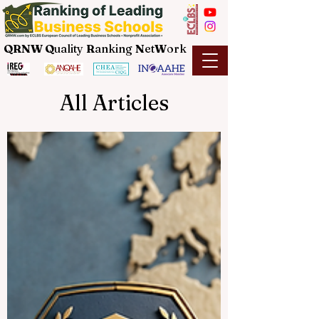
QRNW Q
uality
R
anking
N
et
W
ork
All Articles