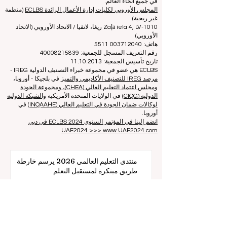
وجودة الموقع الإلكتروني وما إلى ذلك... لا يوجد تصنيف أكاديمي
صالح حتى اليوم، ويعتمد تصنيفنا على صورة كلية إدارة الأعمال
في جميع أنحاء العالم.
المجلس الأوروبي لكليات إدارة الأعمال الرائدة ECLBS
(منظمة
غير ربحية)
Zaļā iela 4, LV-1010 ريغا، لاتفيا / الاتحاد الأوروبي (الاتحاد
الأوروبي)
هاتف: 003712040 5511
رقم التعريف المسجل للجمعية: 40008215839
تاريخ تأسيس الجمعية: 11.10.2013
ECLBS هي عضو في مجموعة خبراء التصنيف الدولية IREG -
مرصد IREG للتصنيف الأكاديمي والتميز
في بلجيكا - أوروبا،
ومجلس اعتماد التعليم العالي (CHEA)، ومجموعة الجودة
الدولية (CIQG)
في الولايات المتحدة الأمريكية
والشبكة الدولية
لوكالات ضمان الجودة في التعليم العالي (INQAAHE)
في
أوروبا.
انضم إلينا في المؤتمر السنوي ECLBS 2024 في دبي
UAE2024 >>> www.UAE2024.com
منتدى التعليم العالمي 2026 يرسم خارطة
طريق مبتكرة لمستقبل التعلم
قبل 5 أيام
3 دقيقة قراءة