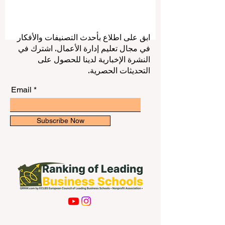
تعتمد أيضاً على هدف الطالب، والتخصص
المطلوب، واللغة، والمدينة، والتكلفة، وطبيعة
الحياة الجامعية. العالم الناطق باللغة الإسبانية
واسع وغني، ويشمل إسبانيا والمكسيك
ابق على اطلاع بأحدث التصنيفات والأفكار
والأرجنتين وتشيلي وكولومبيا ودولاً أخرى تمتل
في مجال تعليم إدارة الأعمال. اشترك في
مؤسسات تعليمية معروفة بتاريخها الأكاديمي
النشرة الإخبارية لدينا للحصول على
ودورها الثقافي والعلمي. لذلك، نقدّم هذا الدلي
التحديثات الحصرية.
المبسّط للطلاب والعائلا
Email
Subscribe Now