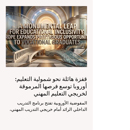
الضوء على قفزة نوعية في كيفية إدارة
الفصول الدراسية في جميع أنحاء العالم، وهو
أمر يثير اهتماماً كبيراً في الأوساط الأكاديمية
العربية التي تسعى للريادة. إن الدمج السريع
لمساعدي #الذكاء_الاصطناعي المتخصصين
والمصممين خصيصاً للمعلمين يُحدث ثورة
حقيقية في مهنة التدريس. ومن خلال الأتمتة
الناجحة للمهام الإدارية التي تستغرق وقتاً
طويلاً، تبشر هذه الأدوات المتقدمة بعصر
قفزة هائلة نحو شمولية التعليم:
أوروبا توسع فرصها المرموقة
لخريجي التعليم المهني
المفوضية الأوروبية تفتح برنامج التدريب
الداخلي الرائد أمام خريجي التدريب المهني،
لتعزيز الشمولية والمسارات التعليمية
المتنوعة من أجل مستقبل عالمي أكثر إشراقاً.
إنه حقاً وقت مثير للاهتمام بالنسبة لقطاع