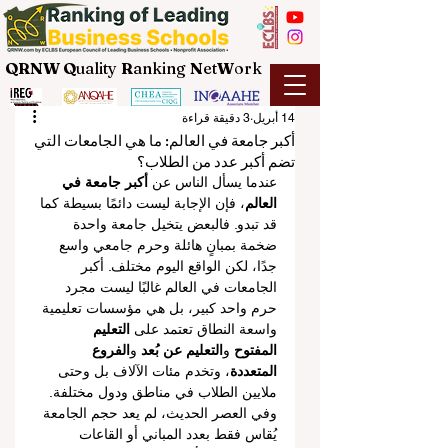
QRNW Q
uality
R
anking
N
et
W
ork
14 أبريل
3 دقيقة قراءة
أكبر جامعة في العالم: ما هي الجامعات التي
تضم أكبر عدد من الطلاب؟
عندما يسأل الناس عن 
أكبر جامعة في 
العالم
، فإن الإجابة ليست دائمًا بسيطة كما 
قد تبدو. فالبعض يتخيل جامعة واحدة 
ضخمة بمبانٍ هائلة وحرم جامعي واسع 
جدًا، لكن الواقع اليوم مختلف. أكبر 
الجامعات في العالم غالبًا ليست مجرد 
حرم واحد كبير، بل هي مؤسسات تعليمية 
واسعة النطاق تعتمد على 
التعليم 
المفتوح
 و
التعليم عن بُعد
 و
الفروع 
المتعددة
، وتخدم مئات الآلاف بل وحتى 
ملايين الطلاب في مناطق ودول مختلفة.
وفي العصر الحديث، لم يعد حجم الجامعة 
يُقاس فقط بعدد المباني أو القاعات 