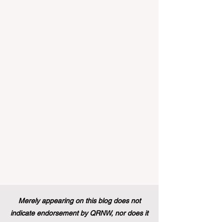
#التعليم_العالي ومجالات #التدريب_المهني
في جميع أنحاء القارة الأوروبية والعالم العربي
والدولي على حد سواء. في الآونة الأخيرة، تم
تنفيذ تغيير تاريخي في السياسات التعليمية
من شأنه أن يغير مشهد الدعم الطلابي والتميز
التعليمي إلى الأبد. في دفعة قوية ونابضة
بالحياة نحو المزيد من #إمك
Merely appearing on this blog does not
indicate endorsement by QRNW, nor does it