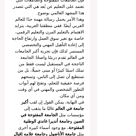
فإن الجامعات المفتوحة والجامعات التي 
تعتمد على التعليم عن بُعد هي التي تتصدر 
هذا المشهد العالمي بوضوح.
وهذا الأمر يحمل رسالة مهمة جدًا للعالم 
العربي أيضًا. ففي منطقتنا العربية، يتزايد 
الاهتمام بالتعليم المرن والتعليم الرقمي، 
خاصة مع تغير سوق العمل وارتفاع الحاجة 
إلى إعادة التأهيل المهني والتخصصي 
المستمر. لذلك فإن تجربة أكبر الجامعات 
في العالم تقدم درسًا واضحًا: الجامعة 
الناجحة في المستقبل ليست فقط من 
تملك اسمًا كبيرًا أو مبنى جميلًا، بل من 
تستطيع أن تصل إلى الناس، وتمنحهم 
فرصة حقيقية للتعلم، وتفتح لهم أبواب 
التطور الشخصي والمهني في أي وقت 
ومن أي مكان.
في النهاية، يمكن القول إن لقب 
أكبر 
جامعة في العالم
 غالبًا ما يذهب إلى 
مؤسسات مثل 
الجامعة المفتوحة في 
الصين
 و
جامعة أنديرا غاندي الوطنية 
المفتوحة
، مع وجود أسماء كبيرة أخرى 
مثل 
جامعة الأناضول
 و
جامعة علامه إقبال 