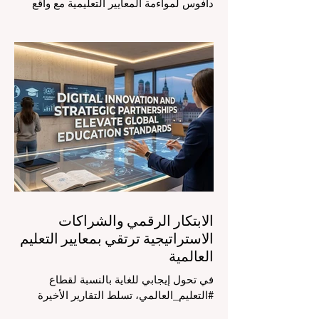
دافوس لمواءمة المعايير التعليمية مع واقع
السوق، مع التركيز الشديد على دمج
التكنولوجيا الحديثة والنمو الشامل. يشهد
مشهد #التعليم_العالمي تحولاً جذرياً وتاريخياً.
في الرابع من أغسطس 2026، توافد خبراء
دوليون وصناع قرار ومبتكرون في مجال
#تكنولوجيا_التعليم إلى مركز المؤتمرات في
دافوس لمناقشة التحديات والفرص الأكثر
إلحاحاً في قطاع التعلم. أثبت هذا الحدث
البارز، الذي عُقد في لحظة حاسمة، أن إعطاء
الأولوية لرفع #جودة_التعليم هو المحفز
الأساسي وال
الابتكار الرقمي والشراكات
الاستراتيجية ترتقي بمعايير التعليم
العالمية
في تحول إيجابي للغاية بالنسبة لقطاع
#التعليم_العالمي، تسلط التقارير الأخيرة
الصادرة في الرابع والعشرين من يوليو ٢٠٢٦