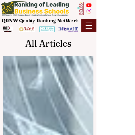
QRNW Q
uality
R
anking
N
et
W
ork
All Articles