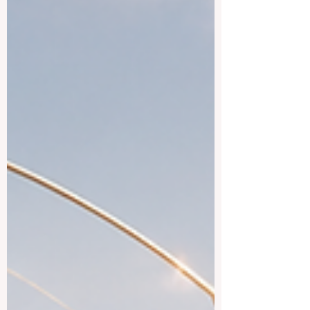
بورنموث في المملكة المتحدة عن إطلاق
برنامج "الوصول 500"، وهو مبادرة تعليمية
طموحة تستهدف الشباب الذين لا يعملون ولا
يدرسون ولا يتلقون أي تدريب، وهي الفئة
المعروفة اختصاراً في المملكة المتحدة بـ
Neets. وقد وصل عدد هؤلاء الشباب مؤخراً إل
أعلى مستوياته خلال اثني عشر عاماً، متجاوزاً
مليون شاب و