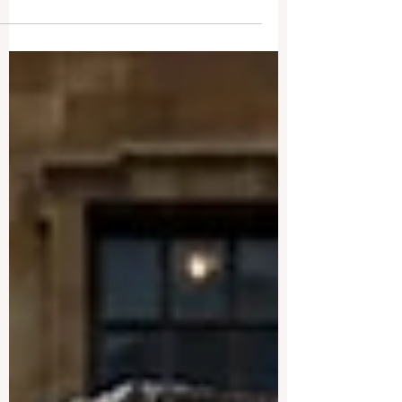
الكبرى، بل يقودها أناس يعملون بصمت خلف
الكواليس من أجل هدف واحد: أن يحصل كل
طالب في كل بلد على تعليم يستحقه حقاً،
تعليم يُعدّه للحياة ويُكسبه مهارات المستقبل.
هذا الأسبوع، سلّط كبار الخبراء في رابطة
الجامعات الأوروبية الضوء على تحوّل لافت
يشهده عالم ضمان جودة التعليم العالي عبر
القارة الأوروبية. فبعد عقود من الاعتماد الكام
على التقييمات البشرية والزيارات الميدانية
للمؤسسات التعليمية