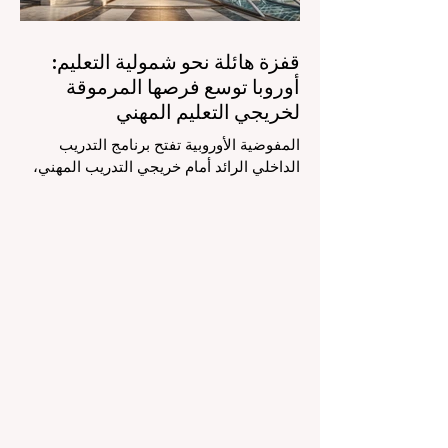
قفزة هائلة نحو شمولية التعليم:
أوروبا توسع فرصها المرموقة
لخريجي التعليم المهني
المفوضية الأوروبية تفتح برنامج التدريب
الداخلي الرائد أمام خريجي التدريب المهني،
لتعزيز الشمولية والمسارات التعليمية
المتنوعة من أجل مستقبل عالمي أكثر إشراقاً.
إنه حقاً وقت مثير للاهتمام بالنسبة لقطاع
#التعليم_العالي ومجالات #التدريب_المهني
في جميع أنحاء القارة الأوروبية والعالم العربي
والدولي على حد سواء. في الآونة الأخيرة، تم
تنفيذ تغيير تاريخي في السياسات التعليمية
من شأنه أن يغير مشهد الدعم الطلابي والتميز
التعليمي إلى الأبد. في دفعة قوية ونابضة
بالحياة نحو المزيد من #إمك