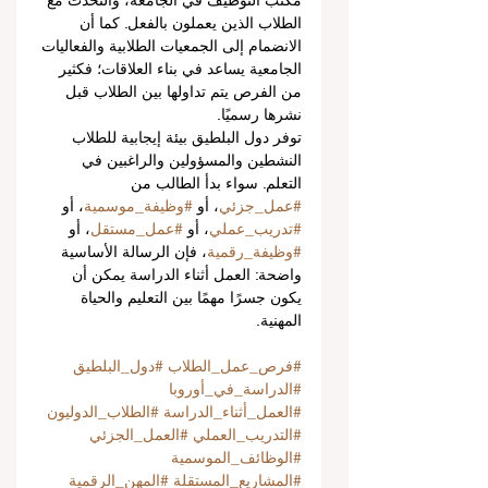
مكتب التوظيف في الجامعة، والتحدث مع 
الطلاب الذين يعملون بالفعل. كما أن 
الانضمام إلى الجمعيات الطلابية والفعاليات 
الجامعية يساعد في بناء العلاقات؛ فكثير 
من الفرص يتم تداولها بين الطلاب قبل 
نشرها رسميًا.
توفر دول البلطيق بيئة إيجابية للطلاب 
النشطين والمسؤولين والراغبين في 
التعلم. سواء بدأ الطالب من 
#عمل_جزئي
، أو 
#وظيفة_موسمية
، أو 
#تدريب_عملي
، أو 
#عمل_مستقل
، أو 
#وظيفة_رقمية
، فإن الرسالة الأساسية 
واضحة: العمل أثناء الدراسة يمكن أن 
يكون جسرًا مهمًا بين التعليم والحياة 
المهنية.
#فرص_عمل_الطلاب
#دول_البلطيق
#الدراسة_في_أوروبا
#العمل_أثناء_الدراسة
#الطلاب_الدوليون
#التدريب_العملي
#العمل_الجزئي
#الوظائف_الموسمية
#المشاريع_المستقلة
#المهن_الرقمية