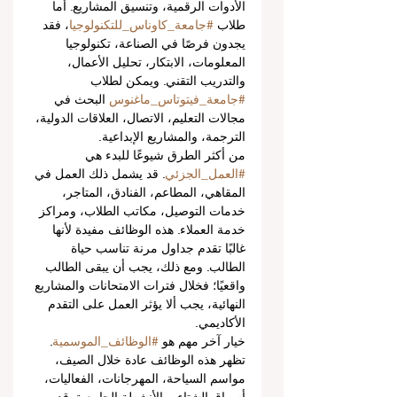
الأدوات الرقمية، وتنسيق المشاريع. أما 
طلاب 
#جامعة_كاوناس_للتكنولوجيا
، فقد 
يجدون فرصًا في الصناعة، تكنولوجيا 
المعلومات، الابتكار، تحليل الأعمال، 
والتدريب التقني. ويمكن لطلاب 
#جامعة_فيتوتاس_ماغنوس
 البحث في 
مجالات التعليم، الاتصال، العلاقات الدولية، 
الترجمة، والمشاريع الإبداعية.
من أكثر الطرق شيوعًا للبدء هي 
#العمل_الجزئي
. قد يشمل ذلك العمل في 
المقاهي، المطاعم، الفنادق، المتاجر، 
خدمات التوصيل، مكاتب الطلاب، ومراكز 
خدمة العملاء. هذه الوظائف مفيدة لأنها 
غالبًا تقدم جداول مرنة تناسب حياة 
الطالب. ومع ذلك، يجب أن يبقى الطالب 
واقعيًا؛ فخلال فترات الامتحانات والمشاريع 
النهائية، يجب ألا يؤثر العمل على التقدم 
الأكاديمي.
خيار آخر مهم هو 
#الوظائف_الموسمية
. 
تظهر هذه الوظائف عادة خلال الصيف، 
مواسم السياحة، المهرجانات، الفعاليات، 