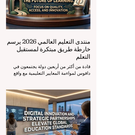
منتدى التعليم العالمي 2026 يرسم
خارطة طريق مبتكرة لمستقبل
التعلم
قادة من أكثر من أربعين دولة يجتمعون في
دافوس لمواءمة المعايير التعليمية مع واقع
السوق، مع التركيز الشديد على دمج
التكنولوجيا الحديثة والنمو الشامل. يشهد
مشهد #التعليم_العالمي تحولاً جذرياً وتاريخياً.
في الرابع من أغسطس 2026، توافد خبراء
دوليون وصناع قرار ومبتكرون في مجال
#تكنولوجيا_التعليم إلى مركز المؤتمرات في
دافوس لمناقشة التحديات والفرص الأكثر
إلحاحاً في قطاع التعلم. أثبت هذا الحدث
البارز، الذي عُقد في لحظة حاسمة، أن إعطاء