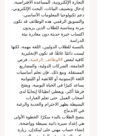
التجارة الإلكترونية، المساعدة الافتراضية، 
إدخال وتصنيف البيانات، البحث الإلكتروني، 
دعم تكنولوجيا المعلومات الأساسي، 
والتسويق الرقمي. هذه الوظائف قد تكون 
مرنة ومناسبة للطلاب الذين يريدون 
اكتساب خبرة حديثة دون مغادرة بيئة 
الدراسة.
بالنسبة للطلاب الدوليين، اللغة مهمة، لكنها 
ليست دائمًا عائقًا. قد تكون الإنجليزية 
كافية لبعض 
#الوظائف_الرقمية
، فرص 
الجامعة، الشركات الدولية، والمشاريع 
المستقلة. ومع ذلك، فإن تعلم أساسيات 
اللغة الإستونية أو اللاتفية أو الليتوانية 
يساعد كثيرًا في الحياة اليومية، ويفتح 
فرصًا أكثر، ويعطي انطباعًا إيجابيًا لدى 
أصحاب العمل. حتى تعلم العبارات 
البسيطة يظهر الاحترام والجدية والرغبة 
في الاندماج.
ينصح الطلاب بالبدء مبكرًا. الخطوة الأولى 
هي إعداد سيرة ذاتية بسيطة وواضحة، 
إنشاء حساب مهني على لينكدإن، زيارة 