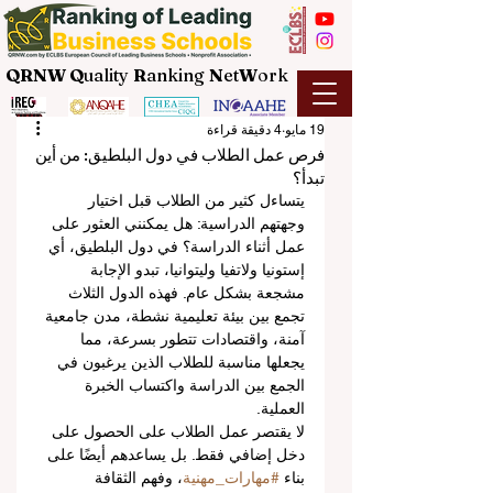
QRNW Q
uality
R
anking
N
et
W
ork
19 مايو
4 دقيقة قراءة
فرص عمل الطلاب في دول البلطيق: من أين
تبدأ؟
يتساءل كثير من الطلاب قبل اختيار 
وجهتهم الدراسية: هل يمكنني العثور على 
عمل أثناء الدراسة؟ في دول البلطيق، أي 
إستونيا ولاتفيا وليتوانيا، تبدو الإجابة 
مشجعة بشكل عام. فهذه الدول الثلاث 
تجمع بين بيئة تعليمية نشطة، مدن جامعية 
آمنة، واقتصادات تتطور بسرعة، مما 
يجعلها مناسبة للطلاب الذين يرغبون في 
الجمع بين الدراسة واكتساب الخبرة 
العملية.
لا يقتصر عمل الطلاب على الحصول على 
دخل إضافي فقط. بل يساعدهم أيضًا على 
بناء 
#مهارات_مهنية
، وفهم الثقافة 