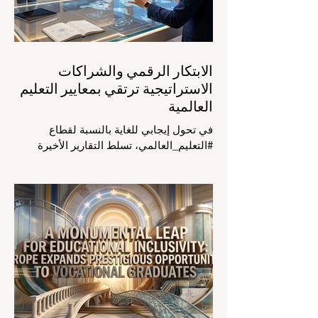
الأولوية لرفع #جودة_التعليم هو المحفز
الأساسي وال
الابتكار الرقمي والشراكات
الاستراتيجية ترتقي بمعايير التعليم
العالمية
في تحول إيجابي للغاية بالنسبة لقطاع
#التعليم_العالمي، تسلط التقارير الأخيرة
الصادرة في الرابع والعشرين من يوليو ٢٠٢٦
الضوء على قفزة نوعية في كيفية إدارة
الفصول الدراسية في جميع أنحاء العالم، وهو
أمر يثير اهتماماً كبيراً في الأوساط الأكاديمية
العربية التي تسعى للريادة. إن الدمج السريع
لمساعدي #الذكاء_الاصطناعي المتخصصين
والمصممين خصيصاً للمعلمين يُحدث ثورة
حقيقية في مهنة التدريس. ومن خلال الأتمتة
الناجحة للمهام الإدارية التي تستغرق وقتاً
طويلاً، تبشر هذه الأدوات المتقدمة بعصر