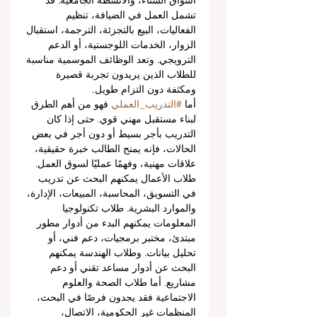
أسواق الشتاء، والأنشطة الجامعية. قد 
تشمل العمل في الضيافة، تنظيم 
الفعاليات، البيع بالتجزئة، الترجمة، استقبال 
الزوار، الخدمات اللوجستية، أو الدعم 
الترويجي. وتعد الوظائف الموسمية مناسبة 
للطلاب الذين يريدون تجربة قصيرة 
ومكثفة دون التزام طويل.
أما 
#التدريب_العملي
 فهو من أهم الطرق 
لبناء مستقبل مهني قوي. حتى إذا كان 
التدريب بأجر بسيط أو دون أجر في بعض 
الحالات، فإنه يمنح الطالب خبرة حقيقية، 
علاقات مهنية، وفهمًا عمليًا لسوق العمل. 
طلاب الأعمال يمكنهم البحث عن تدريب 
في التسويق، المحاسبة، المبيعات، الإدارة، 
والموارد البشرية. طلاب تكنولوجيا 
المعلومات يمكنهم البدء من أدوار مطور 
مبتدئ، مختبر برمجيات، دعم فني، أو 
تحليل بيانات. وطلاب الهندسة يمكنهم 
البحث عن أدوار مساعد تقني أو دعم 
مشاريع. أما طلاب الصحة والعلوم 
الاجتماعية فقد يجدون فرصًا في البحث، 
المنظمات غير الحكومية، الاتصال، 