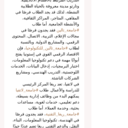
التدريب المرتبط بالأقسام الأكاديمية. 
وتارتو مدينة معروفة بالحياة الطلابية 
النشطة، لذلك قد يجد الطلاب فرصًا في 
المقاهي، المتاجر، المراكز الثقافية، 
والأنشطة الجامعية. أما طلاب 
#جامعة_تالين
 فقد يجدون فرصًا في 
مجالات الإعلام، التربية، الاتصال، المحتوى 
الرقمي، والمشاريع الدولية. وبالنسبة 
لطلاب 
#جامعة_تالين_للتكنولوجيا
، فإن 
الاقتصاد الرقمي القوي في إستونيا يفتح 
أبوابًا مهمة في دعم تكنولوجيا المعلومات، 
اختبار البرمجيات، إدخال البيانات، الخدمات 
اللوجستية، التدريب الهندسي، ومشاريع 
الشركات الناشئة.
في لاتفيا، تعد ريغا المركز الرئيسي 
للدراسة والأعمال. طلاب 
#جامعة_لاتفيا
يمكنهم البدء من وظائف إدارية بسيطة، 
دعم تعليمي، خدمات لغوية، مساعدات 
بحثية، وخدمة العملاء. أما طلاب 
#جامعة_ريغا_التقنية
، فقد يجدون فرصًا 
في الهندسة، تكنولوجيا المعلومات، البناء، 
النقل، والدعم التقني. ريغا تضم عددًا جيدًا 