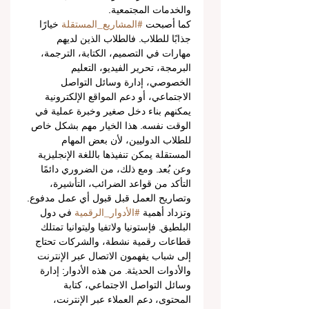
والخدمات المجتمعية.
كما أصبحت 
#المشاريع_المستقلة
 خيارًا 
جذابًا للطلاب. فالطلاب الذين لديهم 
مهارات في التصميم، الكتابة، الترجمة، 
البرمجة، تحرير الفيديو، التعليم 
الخصوصي، إدارة وسائل التواصل 
الاجتماعي، أو دعم المواقع الإلكترونية 
يمكنهم بناء دخل صغير وخبرة عملية في 
الوقت نفسه. هذا الخيار مهم بشكل خاص 
للطلاب الدوليين، لأن بعض المهام 
المستقلة يمكن تنفيذها باللغة الإنجليزية 
وعن بُعد. ومع ذلك، من الضروري دائمًا 
التأكد من قواعد الضرائب، التأشيرة، 
وتصاريح العمل قبل قبول أي عمل مدفوع.
وتزداد أهمية 
#الأدوار_الرقمية
 في دول 
البلطيق. فإستونيا ولاتفيا وليتوانيا تمتلك 
قطاعات رقمية نشطة، والشركات تحتاج 
إلى شباب يفهمون الاتصال عبر الإنترنت 
والأدوات الحديثة. من هذه الأدوار: إدارة 
وسائل التواصل الاجتماعي، كتابة 
المحتوى، دعم العملاء عبر الإنترنت، 