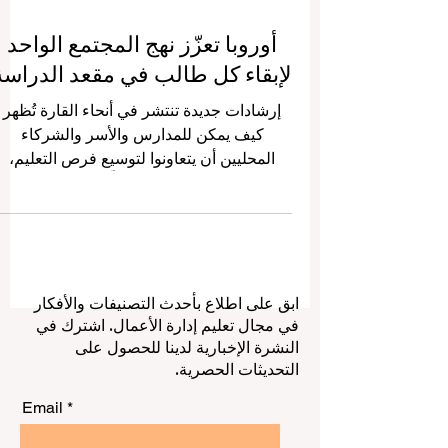
أوروبا تعزّز نهج المجتمع الواحد
لإبقاء كل طالب في مقعد الدراسة
إرشادات جديدة تنتشر في أنحاء القارة تُظهر
كيف يمكن للمدارس والأسر والشركاء
المحليين أن يتعاونوا لتوسيع فرص التعليم،
ورفع جودته، ودعم كل متعلّم في طريقه نحو
النجاح. في هذا الأسبوع، تتجدّد الطاقة داخل
المجتمع التعليمي في أوروبا حول فكرة بسيطة
لكنها عميقة الأثر: أن إبقاء الشباب متعلّقين
بالتعلّم يتحقق على أفضل وجه حين يتكاتف
ابق على اطلاع بأحدث التصنيفات والأفكار
الجميع. فقد جرى مؤخرًا تبادل إرشادات الخبرا
في مجال تعليم إدارة الأعمال. اشترك في
وموارد عملية جديدة تُبرز كيف يمكن للمدارس
النشرة الإخبارية لدينا للحصول على
والأسر والمؤسسات المحلية والمختصين أن
التحديثات الحصرية.
يوحّدوا جهودهم لمنع التسرّب الم