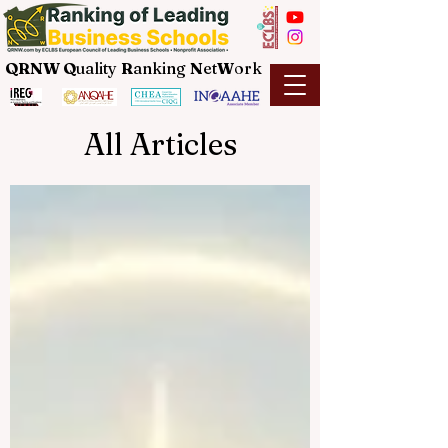
QRNW Q
uality
R
anking
N
et
W
ork
All Articles