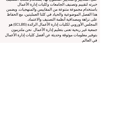
مستقل عن فريق الاعتماد، مما يضمن الفصل الواضح بين
الوظائف. بينما يركز فريق الاعتماد على تقييم المؤسسات بناءً
على المعايير والمعايير المعمول بها، يستخدم مكتب التصنيف
خبرته لتقييم وتصنيف الجامعات وكليات إدارة الأعمال
باستخدام مجموعة متنوعة من المقاييس والمنهجيات. ويضمن
هذا الفصل الموضوعية والحياد في كلتا العمليتين، مع الحفاظ
على نزاهة ومصداقية أنظمة التصنيف والاعتماد.
المجلس الأوروبي لكليات إدارة الأعمال الرائدة (ECLBS) هو
جمعية غير ربحية تعنى بتعليم إدارة الأعمال. نحن ملتزمون
بتوفير معلومات موثوقة وحديثة عن أفضل كليات إدارة الأعمال
في العالم.
نحن متحمسون لمساعدة الطلاب على اتخاذ أفضل القرارات
عندما يتعلق الأمر باختيار كلية إدارة الأعمال المناسبة. تعتمد
تصنيفاتنا على تقييم شامل للسمعة ووسائل التواصل الاجتماعي
وجودة الموقع الإلكتروني وما إلى ذلك... لا يوجد تصنيف أكاديمي
صالح حتى اليوم، ويعتمد تصنيفنا على صورة كلية إدارة الأعمال
في جميع أنحاء العالم.
المجلس الأوروبي لكليات إدارة الأعمال الرائدة ECLBS
(منظمة
غير ربحية)
Zaļā iela 4, LV-1010 ريغا، لاتفيا / الاتحاد الأوروبي (الاتحاد
الأوروبي)
هاتف: 003712040 5511
رقم التعريف المسجل للجمعية: 40008215839
تاريخ تأسيس الجمعية: 11.10.2013
ECLBS هي عضو في مجموعة خبراء التصنيف الدولية IREG -
مرصد IREG للتصنيف الأكاديمي والتميز
في بلجيكا - أوروبا،
ومجلس اعتماد التعليم العالي (CHEA)، ومجموعة الجودة