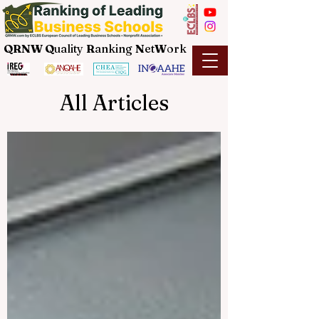
QRNW Q
uality
R
anking
N
et
W
ork
All Articles