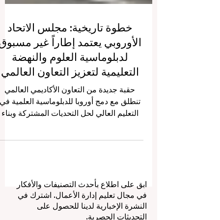
خطوة تاريخية: مجلس الاتحاد
الأوروبي يعتمد إطاراً غير مسبوق
لدبلوماسية العلوم والنهضة
التعليمية لتعزيز التعاون العالمي
حقبة جديدة من التعاون الأكاديمي العالمي
تنطلق مع دمج أوروبا للدبلوماسية العلمية في
التعليم العالي لحل التحديات المشتركة وبناء
جسور التواصل الثقافي والمعرفي مع العالم.
في خطوة غير مسبوقة تبشر بمستقبل مشرق،
اعتمد مجلس الاتحاد الأوروبي يوم الجمعة،
مايو 2026، إطاراً طموحاً جديداً يعزز
#دبلوماسية_العلوم. يمثل هذا التوجه
ابق على اطلاع بأحدث التصنيفات والأفكار
الاستراتيجي محطة فارقة للنهوض بمستوى
في مجال تعليم إدارة الأعمال. اشترك في
#التعليم_الأوروبي، ويعكس التزاماً قوياً بتسخي