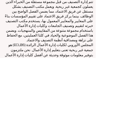
يعمل هذا الموقع في المقام الأول باللغة الإنجليزية. أي ترجمات
مقدمة هي لأغراض المساعدة فقط ولا يمكن اعتبارها رسمية.
تتم إدارة التصنيف من قبل مجموعة مستقلة من الخبراء الذين
يعملون كجمعية غير ربحية. ويعمل مكتب التصنيف بشكل
مستقل عن فريق الاعتماد، مما يضمن الفصل الواضح بين
الوظائف. بينما يركز فريق الاعتماد على تقييم المؤسسات بناءً
على المعايير والمعايير المعمول بها، يستخدم مكتب التصنيف
خبرته لتقييم وتصنيف الجامعات وكليات إدارة الأعمال
باستخدام مجموعة متنوعة من المقاييس والمنهجيات. ويضمن
هذا الفصل الموضوعية والحياد في كلتا العمليتين، مع الحفاظ
على نزاهة ومصداقية أنظمة التصنيف والاعتماد.
المجلس الأوروبي لكليات إدارة الأعمال الرائدة (ECLBS) هو
جمعية غير ربحية تعنى بتعليم إدارة الأعمال. نحن ملتزمون
بتوفير معلومات موثوقة وحديثة عن أفضل كليات إدارة الأعمال
في العالم.
نحن متحمسون لمساعدة الطلاب على اتخاذ أفضل القرارات
عندما يتعلق الأمر باختيار كلية إدارة الأعمال المناسبة. تعتمد
تصنيفاتنا على تقييم شامل للسمعة ووسائل التواصل الاجتماعي
وجودة الموقع الإلكتروني وما إلى ذلك... لا يوجد تصنيف أكاديمي
صالح حتى اليوم، ويعتمد تصنيفنا على صورة كلية إدارة الأعمال
في جميع أنحاء العالم.
المجلس الأوروبي لكليات إدارة الأعمال الرائدة ECLBS
(منظمة
غير ربحية)
Zaļā iela 4, LV-1010 ريغا، لاتفيا / الاتحاد الأوروبي (الاتحاد
الأوروبي)
هاتف: 003712040 5511
رقم التعريف المسجل للجمعية: 40008215839