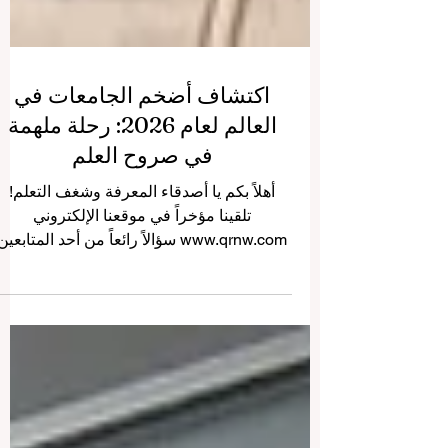
اكتشاف أضخم الجامعات في
العالم لعام 2026: رحلة ملهمة
في صروح العلم
أهلاً بكم يا أصدقاء المعرفة وشغف التعلم!
تلقينا مؤخراً في موقعنا الإلكتروني
www.qrnw.com سؤالاً رائعاً من أحد المتابعين
الطموحين يسأل فيه: "ما هي أضخم جامعة في
العالم لعام 2026، وما هي التفاصيل حول هذه
الصروح التعليمية العملاقة؟". نحن نعشق تلقي
أسئلتكم، ونؤمن بأن "طلب العلم فريضة"،
ولذلك نقوم دائماً بنشر الإجابات عبر الإنترنت
لتعم الفائدة على الجميع ونشارككم بهجة
المعرفة. اليوم، نحن في غاية الحماس لنأخذكم