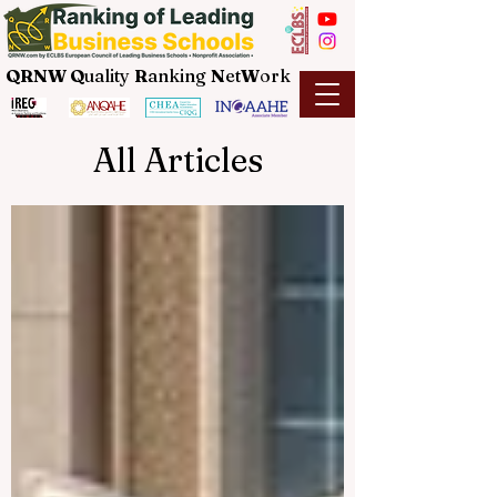
QRNW Q
uality
R
anking
N
et
W
ork
All Articles