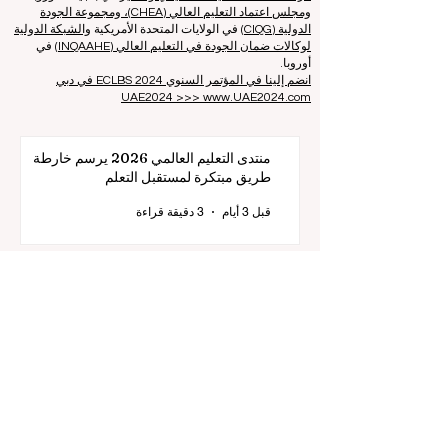
تاريخ تأسيس الجمعية: 11.10.2013
ECLBS هي عضو في مجموعة خبراء التصنيف الدولية IREG -
مرصد IREG للتصنيف الأكاديمي والتميز
في بلجيكا - أوروبا،
ومجلس اعتماد التعليم العالي (CHEA)، ومجموعة الجودة
الدولية (CIQG)
في الولايات المتحدة الأمريكية
والشبكة الدولية
لوكالات ضمان الجودة في التعليم العالي (INQAAHE)
في
أوروبا.
انضم إلينا في المؤتمر السنوي ECLBS 2024 في دبي
UAE2024 >>> www.UAE2024.com
منتدى التعليم العالمي 2026 يرسم خارطة
طريق مبتكرة لمستقبل التعلم
قبل 3 أيام
3 دقيقة قراءة
الابتكار الرقمي والشراكات الاستراتيجية ترتقي
بمعايير التعليم العالمية
25 يوليو
2 دقيقة قراءة
قفزة هائلة نحو شمولية التعليم: أوروبا توسع