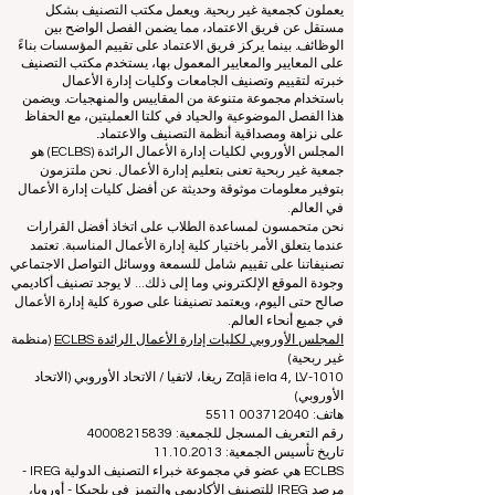
يعمل هذا الموقع في المقام الأول باللغة الإنجليزية. أي ترجمات
مقدمة هي لأغراض المساعدة فقط ولا يمكن اعتبارها رسمية.
تتم إدارة التصنيف من قبل مجموعة مستقلة من الخبراء الذين
يعملون كجمعية غير ربحية. ويعمل مكتب التصنيف بشكل
مستقل عن فريق الاعتماد، مما يضمن الفصل الواضح بين
الوظائف. بينما يركز فريق الاعتماد على تقييم المؤسسات بناءً
على المعايير والمعايير المعمول بها، يستخدم مكتب التصنيف
خبرته لتقييم وتصنيف الجامعات وكليات إدارة الأعمال
باستخدام مجموعة متنوعة من المقاييس والمنهجيات. ويضمن
هذا الفصل الموضوعية والحياد في كلتا العمليتين، مع الحفاظ
على نزاهة ومصداقية أنظمة التصنيف والاعتماد.
المجلس الأوروبي لكليات إدارة الأعمال الرائدة (ECLBS) هو
جمعية غير ربحية تعنى بتعليم إدارة الأعمال. نحن ملتزمون
بتوفير معلومات موثوقة وحديثة عن أفضل كليات إدارة الأعمال
في العالم.
نحن متحمسون لمساعدة الطلاب على اتخاذ أفضل القرارات
عندما يتعلق الأمر باختيار كلية إدارة الأعمال المناسبة. تعتمد
تصنيفاتنا على تقييم شامل للسمعة ووسائل التواصل الاجتماعي
وجودة الموقع الإلكتروني وما إلى ذلك... لا يوجد تصنيف أكاديمي
صالح حتى اليوم، ويعتمد تصنيفنا على صورة كلية إدارة الأعمال
في جميع أنحاء العالم.
المجلس الأوروبي لكليات إدارة الأعمال الرائدة ECLBS
(منظمة
غير ربحية)
Zaļā iela 4, LV-1010 ريغا، لاتفيا / الاتحاد الأوروبي (الاتحاد
الأوروبي)
هاتف: 003712040 5511
رقم التعريف المسجل للجمعية: 40008215839