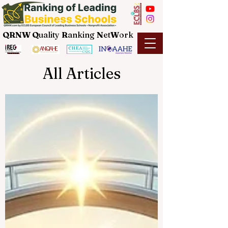
QRNW Q
uality
R
anking
N
et
W
ork
All Articles