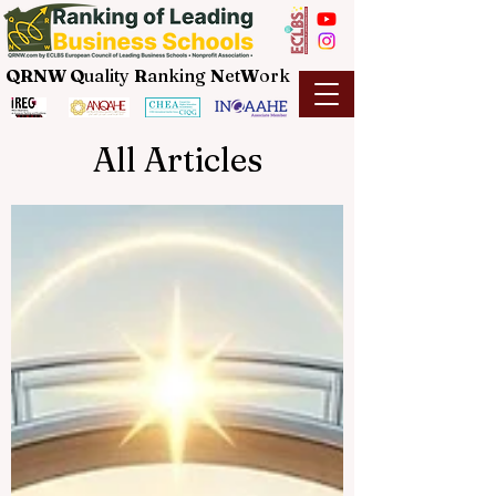
QRNW Q
uality
R
anking
N
et
W
ork
All Articles