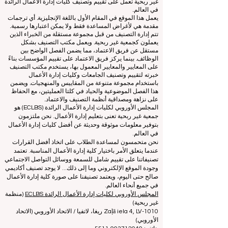
© منذ عام 2013 من قبل
ECLBS
. كل الحقوق محفوظة.
www.QRNW.com
شبكة تصنيف الجودة، هي منظمة مستقلة
غير ربحية تعمل على تقييم وتصنيف كليات إدارة الأعمال الرائدة
في العالم.
يعمل هذا الموقع في المقام الأول باللغة الإنجليزية. أي ترجمات
مقدمة هي لأغراض المساعدة فقط ولا يمكن اعتبارها رسمية.
تتم إدارة التصنيف من قبل مجموعة مستقلة من الخبراء الذين
يعملون كجمعية غير ربحية. ويعمل مكتب التصنيف بشكل
مستقل عن فريق الاعتماد، مما يضمن الفصل الواضح بين
الوظائف. بينما يركز فريق الاعتماد على تقييم المؤسسات بناءً
على المعايير والمعايير المعمول بها، يستخدم مكتب التصنيف
خبرته لتقييم وتصنيف الجامعات وكليات إدارة الأعمال
باستخدام مجموعة متنوعة من المقاييس والمنهجيات. ويضمن
هذا الفصل الموضوعية والحياد في كلتا العمليتين، مع الحفاظ
على نزاهة ومصداقية أنظمة التصنيف والاعتماد.
المجلس الأوروبي لكليات إدارة الأعمال الرائدة (ECLBS) هو
جمعية غير ربحية تعنى بتعليم إدارة الأعمال. نحن ملتزمون
بتوفير معلومات موثوقة وحديثة عن أفضل كليات إدارة الأعمال
في العالم.
نحن متحمسون لمساعدة الطلاب على اتخاذ أفضل القرارات
عندما يتعلق الأمر باختيار كلية إدارة الأعمال المناسبة. تعتمد
تصنيفاتنا على تقييم شامل للسمعة ووسائل التواصل الاجتماعي
وجودة الموقع الإلكتروني وما إلى ذلك... لا يوجد تصنيف أكاديمي
صالح حتى اليوم، ويعتمد تصنيفنا على صورة كلية إدارة الأعمال
في جميع أنحاء العالم.
المجلس الأوروبي لكليات إدارة الأعمال الرائدة ECLBS
(منظمة
غير ربحية)