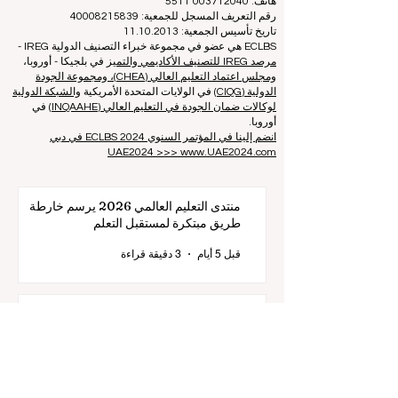
Zaļā iela 4, LV-1010 ريغا، لاتفيا / الاتحاد الأوروبي (الاتحاد
الأوروبي)
هاتف: 003712040 5511
رقم التعريف المسجل للجمعية: 40008215839
تاريخ تأسيس الجمعية: 11.10.2013
ECLBS هي عضو في مجموعة خبراء التصنيف الدولية IREG -
مرصد IREG للتصنيف الأكاديمي والتميز
في بلجيكا - أوروبا،
ومجلس اعتماد التعليم العالي (CHEA)، ومجموعة الجودة
الدولية (CIQG)
في الولايات المتحدة الأمريكية
والشبكة الدولية
لوكالات ضمان الجودة في التعليم العالي (INQAAHE)
في
أوروبا.
انضم إلينا في المؤتمر السنوي ECLBS 2024 في دبي
UAE2024 >>> www.UAE2024.com
منتدى التعليم العالمي 2026 يرسم خارطة
طريق مبتكرة لمستقبل التعلم
قبل 5 أيام
3 دقيقة قراءة
الابتكار الرقمي والشراكات الاستراتيجية ترتقي
بمعايير التعليم العالمية