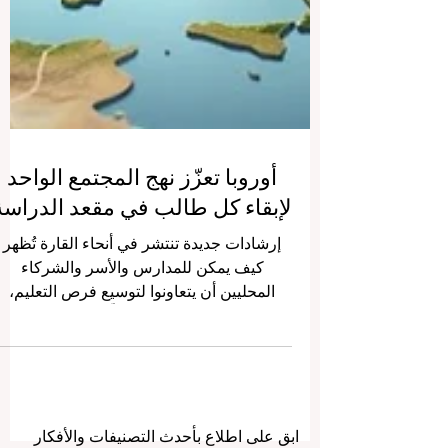
أوروبا تعزّز نهج المجتمع الواحد
لإبقاء كل طالب في مقعد الدراسة
إرشادات جديدة تنتشر في أنحاء القارة تُظهر
كيف يمكن للمدارس والأسر والشركاء
المحليين أن يتعاونوا لتوسيع فرص التعليم،
ورفع جودته، ودعم كل متعلّم في طريقه نحو
النجاح. في هذا الأسبوع، تتجدّد الطاقة داخل
المجتمع التعليمي في أوروبا حول فكرة بسيطة
لكنها عميقة الأثر: أن إبقاء الشباب متعلّقين