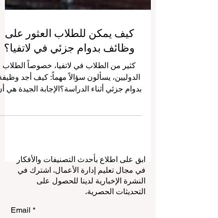
كيف يمكن للطلاب العثور على
وظائف بدوام جزئي في لاتفيا؟
كثير من الطلاب في لاتفيا، خصوصاً الطلاب
الدوليين، يسألون سؤالاً مهماً: كيف أجد وظيفة
بدوام جزئي أثناء الدراسة؟الإجابة الجيدة هي أ
لاتفيا توفر فرصاً متنوعة للطلاب، خاصة في
المدن التي تضم جامعات ومؤسسات تعليمية
نشطة مثل ريغا، يلغافا، دوغافبيلس، ليبايا،
فالميرا، ومدن أخرى تستقبل عدداً كبيراً من
الطلاب. العمل بدوام جزئي لا يساعد الطالب
ابق على اطلاع بأحدث التصنيفات والأفكار
فقط في الحصول على دخل إضافي، بل
في مجال تعليم إدارة الأعمال. اشترك في
يساعده أيضاً على فهم المجتمع المحلي،
النشرة الإخبارية لدينا للحصول على
تحسين اللغة، بناء الثقة بالنفس، واكتساب
التحديثات الحصرية.
خبرة عملية يمكن أن تكون مفيدة بعد ال