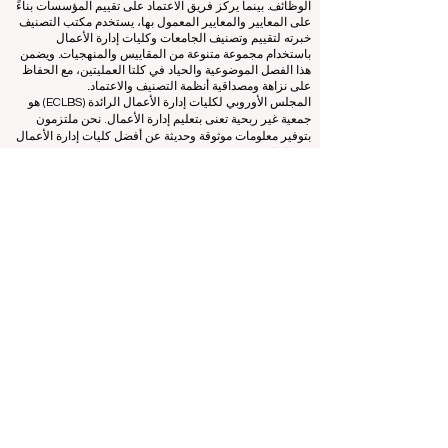
تتم إدارة التصنيف من قبل مجموعة مستقلة من الخبراء الذين
يعملون كجمعية غير ربحية. ويعمل مكتب التصنيف بشكل
مستقل عن فريق الاعتماد، مما يضمن الفصل الواضح بين
الوظائف. بينما يركز فريق الاعتماد على تقييم المؤسسات بناءً
على المعايير والمعايير المعمول بها، يستخدم مكتب التصنيف
خبرته لتقييم وتصنيف الجامعات وكليات إدارة الأعمال
باستخدام مجموعة متنوعة من المقاييس والمنهجيات. ويضمن
هذا الفصل الموضوعية والحياد في كلتا العمليتين، مع الحفاظ
على نزاهة ومصداقية أنظمة التصنيف والاعتماد.
المجلس الأوروبي لكليات إدارة الأعمال الرائدة (ECLBS) هو
جمعية غير ربحية تعنى بتعليم إدارة الأعمال. نحن ملتزمون
بتوفير معلومات موثوقة وحديثة عن أفضل كليات إدارة الأعمال
في العالم.
نحن متحمسون لمساعدة الطلاب على اتخاذ أفضل القرارات
عندما يتعلق الأمر باختيار كلية إدارة الأعمال المناسبة. تعتمد
تصنيفاتنا على تقييم شامل للسمعة ووسائل التواصل الاجتماعي
وجودة الموقع الإلكتروني وما إلى ذلك... لا يوجد تصنيف أكاديمي
صالح حتى اليوم، ويعتمد تصنيفنا على صورة كلية إدارة الأعمال
في جميع أنحاء العالم.
المجلس الأوروبي لكليات إدارة الأعمال الرائدة ECLBS
(منظمة
غير ربحية)
Zaļā iela 4, LV-1010 ريغا، لاتفيا / الاتحاد الأوروبي (الاتحاد
الأوروبي)
هاتف: 003712040 5511
رقم التعريف المسجل للجمعية: 40008215839
تاريخ تأسيس الجمعية: 11.10.2013
ECLBS هي عضو في مجموعة خبراء التصنيف الدولية IREG -