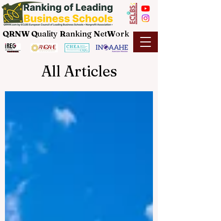
QRNW Q
uality
R
anking
N
et
W
ork
All Articles