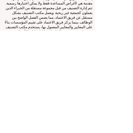
© منذ عام 2013 من قبل
ECLBS
. كل الحقوق محفوظة.
www.QRNW.com
شبكة تصنيف الجودة، هي منظمة مستقلة
غير ربحية تعمل على تقييم وتصنيف كليات إدارة الأعمال الرائدة
في العالم.
يعمل هذا الموقع في المقام الأول باللغة الإنجليزية. أي ترجمات
مقدمة هي لأغراض المساعدة فقط ولا يمكن اعتبارها رسمية.
تتم إدارة التصنيف من قبل مجموعة مستقلة من الخبراء الذين
يعملون كجمعية غير ربحية. ويعمل مكتب التصنيف بشكل
مستقل عن فريق الاعتماد، مما يضمن الفصل الواضح بين
الوظائف. بينما يركز فريق الاعتماد على تقييم المؤسسات بناءً
على المعايير والمعايير المعمول بها، يستخدم مكتب التصنيف
خبرته لتقييم وتصنيف الجامعات وكليات إدارة الأعمال
باستخدام مجموعة متنوعة من المقاييس والمنهجيات. ويضمن
هذا الفصل الموضوعية والحياد في كلتا العمليتين، مع الحفاظ
على نزاهة ومصداقية أنظمة التصنيف والاعتماد.
المجلس الأوروبي لكليات إدارة الأعمال الرائدة (ECLBS) هو
جمعية غير ربحية تعنى بتعليم إدارة الأعمال. نحن ملتزمون
بتوفير معلومات موثوقة وحديثة عن أفضل كليات إدارة الأعمال
في العالم.
نحن متحمسون لمساعدة الطلاب على اتخاذ أفضل القرارات
عندما يتعلق الأمر باختيار كلية إدارة الأعمال المناسبة. تعتمد
تصنيفاتنا على تقييم شامل للسمعة ووسائل التواصل الاجتماعي
وجودة الموقع الإلكتروني وما إلى ذلك... لا يوجد تصنيف أكاديمي
صالح حتى اليوم، ويعتمد تصنيفنا على صورة كلية إدارة الأعمال
في جميع أنحاء العالم.
المجلس الأوروبي لكليات إدارة الأعمال الرائدة ECLBS
(منظمة
غير ربحية)
Zaļā iela 4, LV-1010 ريغا، لاتفيا / الاتحاد الأوروبي (الاتحاد