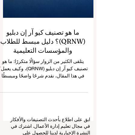
ما هو تصنيف كيو آر إن دبليو
(QRNW)؟ دليل مبسط للطلاب
والمؤسسات التعليمية
يتلقى الكثير من الزوار سؤالًا متكررًا: ما هو
تصنيف كيو آر إن دبليو (QRNW)، وكيف يعم
في هذا المقال، نقدم شرحًا واضحًا ومبسطًا
يساعد الطلاب والمؤسسات والشركاء على
فهم هذا النظام بطريقة عملية وسهلة. تصنيف
كيو آر إن دبليو هو إطار عالمي لتقييم وتصنيف
الجامعات يركز على الجودة الحقيقية للأداء
الأكاديمي، والشفافية، والتطوير المستمر