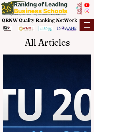
QRNW Q
uality
R
anking
N
et
W
ork
All Articles