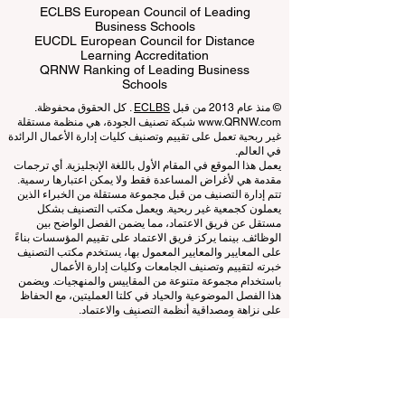
ECLBS European Council of Leading
Business Schools
EUCDL European Council for Distance
Learning Accreditation
QRNW Ranking of Leading Business
Schools
© منذ عام 2013 من قبل
ECLBS
. كل الحقوق محفوظة.
www.QRNW.com
شبكة تصنيف الجودة، هي منظمة مستقلة
غير ربحية تعمل على تقييم وتصنيف كليات إدارة الأعمال الرائدة
في العالم.
يعمل هذا الموقع في المقام الأول باللغة الإنجليزية. أي ترجمات
مقدمة هي لأغراض المساعدة فقط ولا يمكن اعتبارها رسمية.
تتم إدارة التصنيف من قبل مجموعة مستقلة من الخبراء الذين
يعملون كجمعية غير ربحية. ويعمل مكتب التصنيف بشكل
مستقل عن فريق الاعتماد، مما يضمن الفصل الواضح بين
الوظائف. بينما يركز فريق الاعتماد على تقييم المؤسسات بناءً
على المعايير والمعايير المعمول بها، يستخدم مكتب التصنيف
خبرته لتقييم وتصنيف الجامعات وكليات إدارة الأعمال
باستخدام مجموعة متنوعة من المقاييس والمنهجيات. ويضمن
هذا الفصل الموضوعية والحياد في كلتا العمليتين، مع الحفاظ
على نزاهة ومصداقية أنظمة التصنيف والاعتماد.
المجلس الأوروبي لكليات إدارة الأعمال الرائدة (ECLBS) هو
جمعية غير ربحية تعنى بتعليم إدارة الأعمال. نحن ملتزمون
بتوفير معلومات موثوقة وحديثة عن أفضل كليات إدارة الأعمال
في العالم.