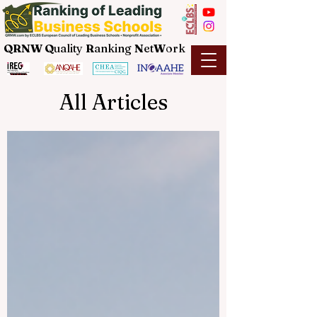
QRNW Q
uality
R
anking
N
et
W
ork
All Articles