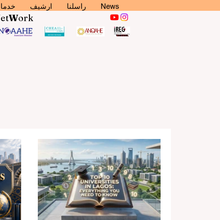
News
راسلنا
ارشيف
خدما
N
et
W
ork