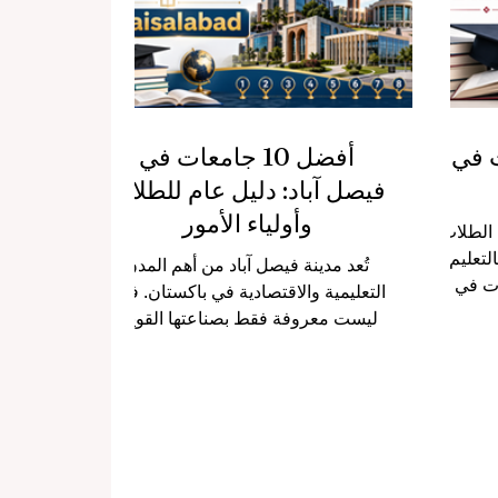
ة. وتتميز
البحر المتوسط، والحياة الثقافية
مية نشطة،
النشطة، إضافة إلى وجود عدد من
الجامعات والمؤسسات الأك
ت في
أفضل 10 جامعات في
فيصل آباد: دليل عام للطلاب
وأولياء الأمور
ن الطلاب
التعليم
تُعد مدينة فيصل آباد من أهم المدن
ات في
التعليمية والاقتصادية في باكستان. فهي
على اسم
ليست معروفة فقط بصناعتها القوية،
لطالب،
خصوصًا في قطاع النسيج والتجارة
راسته،
والزراعة، بل أصبحت أيضًا مركزًا مهمًا
 والبيئة
للتعليم العالي في إقليم البنجاب. ولهذا
عد البحرين
يسأل كثير من الطلاب وأولياء الأمور:
مت بتطوير
ما هي أفضل الجامعات في فيصل آباد؟
 مجموعة
يأتي هذا المقال كإجابة عامة ومفيدة