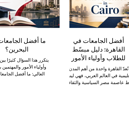
ي مدينة تجمع بين التاريخ والثقافة
ومن دول عربية ودولية مختلف
لتعليم. وقد لعبت مؤسسات التعليم
العاصمة الأردنية ببيئة تعلي
العالي في دمشق دورًا مه
ومجتمع
أفضل الجامعات في
ما أفضل الجامعا
القاهرة: دليل مبسّط
البحرين؟
للطلاب وأولياء الأمور
يتكرر هذا السؤال كثيرًا بي
وأولياء الأمور والمهتمين ب
تُعدّ القاهرة واحدة من أهم المدن
العالي: ما أفضل الجامع
عليمية في العالم العربي، فهي ليست
البحرين؟والإجابة لا تعتمد 
 عاصمة مصر السياسية والثقافية،
واحد فقط، بل على هدف ا
 هي أيضاً مركز أكاديمي كبير يجذب
والتخصص الذي يرغب في د
لاب من داخل مصر ومن دول عربية
وطريقة التعليم التي تناسبه،
فريقية عديدة. وعندما يسأل أحدهم:
الأكاديمية التي يبحث عنها. تُ
 هي أفضل الجامعات في القاهرة؟
من الدول الخليجية التي اهت
 الإجابة لا تعتمد على اسم الجامعة
التعليم العالي، حيث تضم
قط، بل على طبيعة التخصص، لغة