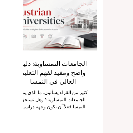
الطلاب وأولياء الأمور: ما هي أفضل
ا
الجامعات في الرياض؟ الإجابة تعتمد
ال
على هدف الطالب، والتخصص الذي
م
يرغب في دراسته، ونوع البيئة الجامعية
ال
التي يبحث عنها. فبعض الطلاب
ف
يفضلون الجامعات الحكو
الجامعات النمساوية: دليل
واضح ومفيد لفهم التعليم
العالي في النمسا
كثير من القراء يسألون: ما الذي يميز
الجامعات النمساوية؟ وهل تستحق
النمسا فعلاً أن تكون وجهة دراسية
مهمة في أوروبا؟ والجواب ببساطة هو
نعم. فالنمسا ليست فقط بلداً جميلاً في
قلب أوروبا، بل هي أيضاً بيئة أكاديمية