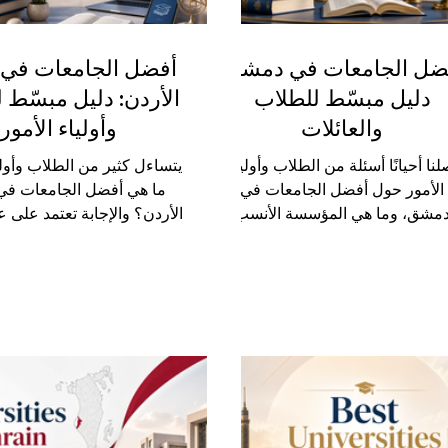
ضل الجامعات في دمشق:
أفضل الجامعات في ع
دليل مبسّط للطلاب
الأردن: دليل مبسّط 
والعائلات
وأولياء الأمور
لنا أحيانًا أسئلة من الطلاب وأولياء
يتساءل كثير من الطلاب وأوليا
الأمور حول أفضل الجامعات في
ما هي أفضل الجامعات في 
مشق، وما هي المؤسسة الأنسب
الأردن؟ والإجابة تعتمد على 
لدراسة، وما الفرق بين الجامعات
مهمة، مثل التخصص الذي
الحكومية والخاصة والمؤسسات
الطالب في دراسته، ونوع ا
تخصصة. والحقيقة أن اختيار الجامعة
المناسبة له، والميزانية، ولغة
الأفضل لا يعتمد فقط على اسم
والخطة المستقبلية بعد التخر
جامعة، بل يعتمد أيضًا على التخصص
عمّان واحدة من أهم المدن ا
لمطلوب، والقدرة المالية، وطبيعة
في المنطقة، فهي تجمع بين 
دراسة، والهدف المهني المستقبلي
والثقافة والحداثة، وتضم 
لطالب. تُعد دمشق من أهم المدن
واسعة من الجامعات الح
عليمية في سوريا والمنطقة العربية،
والخاصة التي تستقبل طلابًا 