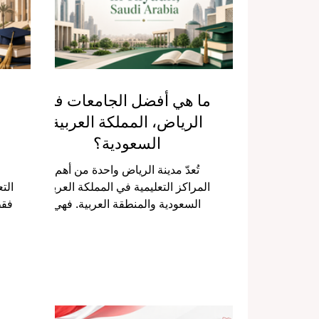
والعالم. سواء كنت طالباً تبحث عن
فه
مكان مناسب لاستكمال دراستك، أو
وا
ولياً للأمر تريد ات
ما هي أفضل الجامعات في
الرياض، المملكة العربية
السعودية؟
تُعدّ مدينة الرياض واحدة من أهم
المراكز التعليمية في المملكة العربية
الت
السعودية والمنطقة العربية. فهي
فقط
ليست فقط العاصمة السياسية
بل
والإدارية للمملكة، بل أصبحت أيضًا
الط
مدينة جامعية متقدمة تجمع بين التعليم
وأ
الأكاديمي، والبحث العلمي، والتدريب
ما
المهني، والفرص المستقبلية للشباب.
فإن
لذلك، يصلنا كثيرًا سؤال مهم من
ف