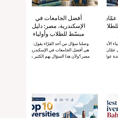
مّان،
أفضل الجامعات في
للطلاب
الإسكندرية، مصر: دليل
مبسّط للطلاب وأولياء
الأمور
ء الأمور:
وصلنا سؤال من أحد القرّاء يقول: ما
عمّان،
هي أفضل الجامعات في الإسكندرية،
عدة عوامل
مصر؟ولأن هذا السؤال يهم الكثير من
 يرغب
الطلاب وأولياء الأمور داخل مصر
لجامعة
وخارجها، ننشر هذا المقال كإجابة عامة
 الدراسة،
ومبسطة تساعد القارئ على تكوين
ج. تُعدّ
فكرة واضحة عن أهم مؤسسات
لتعليمية
التعليم العالي في مدينة الإسكندرية
التاريخ
ومحافظة الإسكندرية. تُعد الإسكندرية
مجموعة
من أهم المدن التعليمية في مصر
كومية
والعالم العربي، فهي مدينة تجمع بين
من الأردن
التاريخ العريق، والموقع المميز على