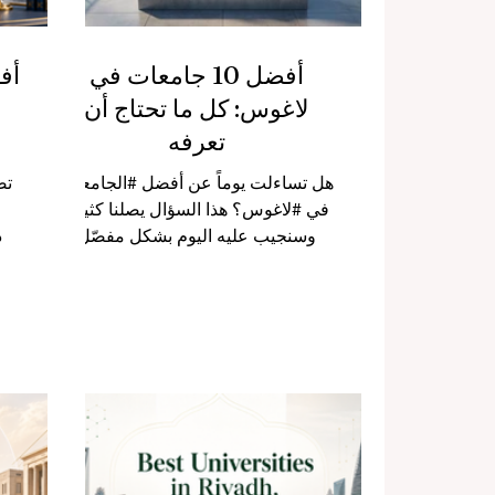
أفضل 10 جامعات في
أف
لاغوس: كل ما تحتاج أن
تعرفه
هل تساءلت يوماً عن أفضل #الجامعات
تص
في #لاغوس؟ هذا السؤال يصلنا كثيراً،
وسنجيب عليه اليوم بشكل مفصّل
د
ومفيد للجميع. #لاغوس هي العاصمة
ل
الاقتصادية #لنيجيريا وواحدة من أكثر
المدن حيوية وازدهاراً في قارة أفريقيا.
الم
لكن خلف الأسواق الصاخبة والأبراج
التجارية الشاهقة، تكمن مدينة أخرى —
ال
مدينة #العلم والمعرفة. فلاغوس
ا
تحتضن بعضاً من أرقى #الجامعات في
ال
نيجيريا، وتستقطب كل عام آلاف
ل
الطلاب من مختلف أنحاء أفريقيا
الت