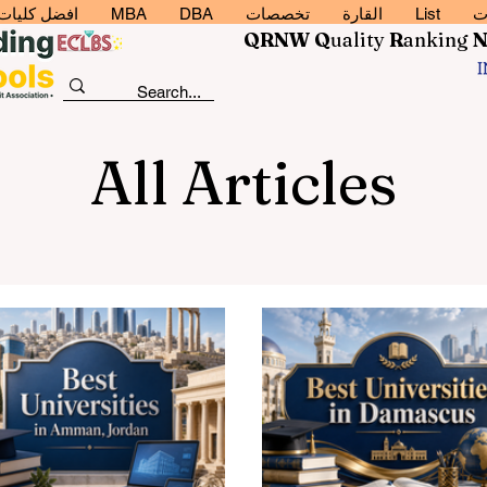
ت
List
القارة
تخصصات
DBA
MBA
افضل كليات إد
QRNW Q
uality
R
anking
All Articles