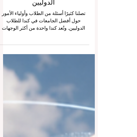
كندا — أفضل الجامعات للطلاب
الدوليين
تصلنا كثيرًا أسئلة من الطلاب وأولياء الأمور
حول أفضل الجامعات في كندا للطلاب
الدوليين. وتُعد كندا واحدة من أكثر الوجهات
التعليمية جذبًا في العالم، لأنها تجمع بين جودة
التعليم، والأمان، والتنوع الثقافي، والبيئة
المرحبة بالطلاب القادمين من مختلف الدول.
بالنسبة للطلاب العرب، قد تكون الدراسة في
كندا تجربة مميزة جدًا. فهي لا تمنح الطالب
شهادة جامعية فقط، بل تساعده أيضًا على
تطوير اللغة الإنجليزية أو الفرنسية، وبناء
شخصية مستقلة، والتعرف على ثقافات
متعددة، والاستعداد لمستقبل مهني أ