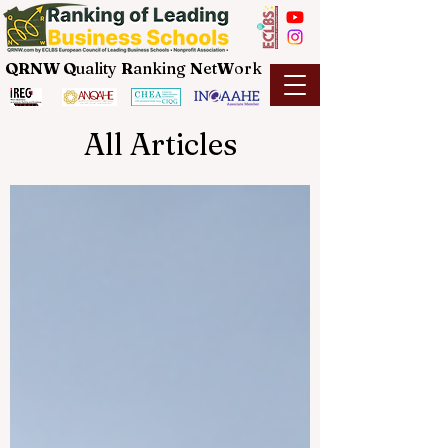
QRNW Q
uality
R
anking
N
et
W
ork
All Articles