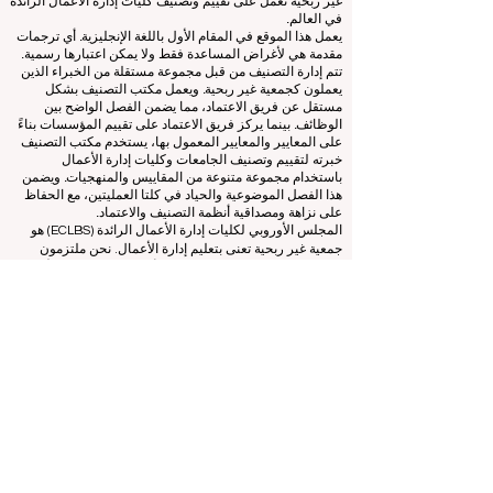
© منذ عام 2013 من قبل
ECLBS
. كل الحقوق محفوظة.
www.QRNW.com
شبكة تصنيف الجودة، هي منظمة مستقلة
غير ربحية تعمل على تقييم وتصنيف كليات إدارة الأعمال الرائدة
في العالم.
يعمل هذا الموقع في المقام الأول باللغة الإنجليزية. أي ترجمات
مقدمة هي لأغراض المساعدة فقط ولا يمكن اعتبارها رسمية.
تتم إدارة التصنيف من قبل مجموعة مستقلة من الخبراء الذين
يعملون كجمعية غير ربحية. ويعمل مكتب التصنيف بشكل
مستقل عن فريق الاعتماد، مما يضمن الفصل الواضح بين
الوظائف. بينما يركز فريق الاعتماد على تقييم المؤسسات بناءً
على المعايير والمعايير المعمول بها، يستخدم مكتب التصنيف
خبرته لتقييم وتصنيف الجامعات وكليات إدارة الأعمال
باستخدام مجموعة متنوعة من المقاييس والمنهجيات. ويضمن
هذا الفصل الموضوعية والحياد في كلتا العمليتين، مع الحفاظ
على نزاهة ومصداقية أنظمة التصنيف والاعتماد.
المجلس الأوروبي لكليات إدارة الأعمال الرائدة (ECLBS) هو
جمعية غير ربحية تعنى بتعليم إدارة الأعمال. نحن ملتزمون
بتوفير معلومات موثوقة وحديثة عن أفضل كليات إدارة الأعمال
في العالم.
نحن متحمسون لمساعدة الطلاب على اتخاذ أفضل القرارات
عندما يتعلق الأمر باختيار كلية إدارة الأعمال المناسبة. تعتمد
تصنيفاتنا على تقييم شامل للسمعة ووسائل التواصل الاجتماعي
وجودة الموقع الإلكتروني وما إلى ذلك... لا يوجد تصنيف أكاديمي
صالح حتى اليوم، ويعتمد تصنيفنا على صورة كلية إدارة الأعمال
في جميع أنحاء العالم.
المجلس الأوروبي لكليات إدارة الأعمال الرائدة ECLBS
(منظمة
غير ربحية)