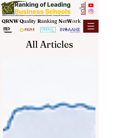
QRNW Q
uality
R
anking
N
et
W
ork
All Articles