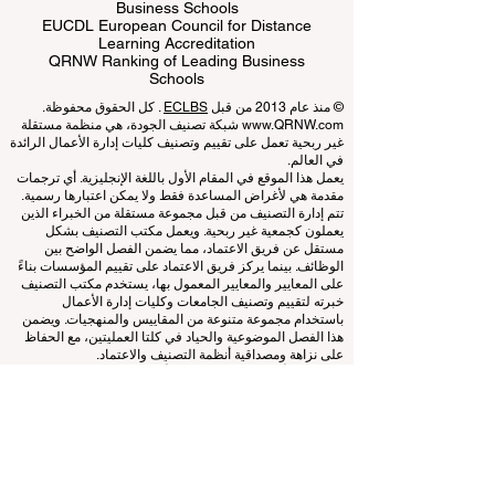
ECLBS European Council of Leading
Business Schools
EUCDL European Council for Distance
Learning Accreditation
QRNW Ranking of Leading Business
Schools
© منذ عام 2013 من قبل
ECLBS
. كل الحقوق محفوظة.
www.QRNW.com
شبكة تصنيف الجودة، هي منظمة مستقلة
غير ربحية تعمل على تقييم وتصنيف كليات إدارة الأعمال الرائدة
في العالم.
يعمل هذا الموقع في المقام الأول باللغة الإنجليزية. أي ترجمات
مقدمة هي لأغراض المساعدة فقط ولا يمكن اعتبارها رسمية.
تتم إدارة التصنيف من قبل مجموعة مستقلة من الخبراء الذين
يعملون كجمعية غير ربحية. ويعمل مكتب التصنيف بشكل
مستقل عن فريق الاعتماد، مما يضمن الفصل الواضح بين
الوظائف. بينما يركز فريق الاعتماد على تقييم المؤسسات بناءً
على المعايير والمعايير المعمول بها، يستخدم مكتب التصنيف
خبرته لتقييم وتصنيف الجامعات وكليات إدارة الأعمال
باستخدام مجموعة متنوعة من المقاييس والمنهجيات. ويضمن
هذا الفصل الموضوعية والحياد في كلتا العمليتين، مع الحفاظ
على نزاهة ومصداقية أنظمة التصنيف والاعتماد.
المجلس الأوروبي لكليات إدارة الأعمال الرائدة (ECLBS) هو
جمعية غير ربحية تعنى بتعليم إدارة الأعمال. نحن ملتزمون
بتوفير معلومات موثوقة وحديثة عن أفضل كليات إدارة الأعمال
في العالم.
نحن متحمسون لمساعدة الطلاب على اتخاذ أفضل القرارات