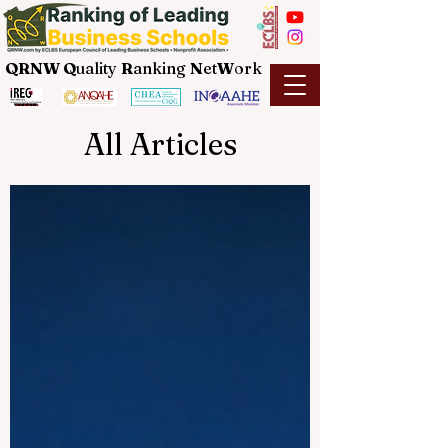
QRNW Q
uality
R
anking
N
et
W
ork
All Articles