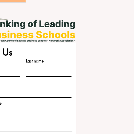
 Us
Last name
e