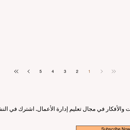
مرتكز على الطالب
بريادة الأعمال: عصر جديد لقادة ا
2 دقيقة قراءة
10 يونيو
3 دقيقة قراءة
ريق نحو جودة تعليمية أعلى بفضل
إطلاق مبادرة عالمية رائدة لترسيخ 
الاصطناعي ودعم الطلاب
والابتكار في قطاع التعليم الع
3 دقيقة قراءة
6 يونيو
3 دقيقة قراءة
5
4
3
2
1
 والأفكار في مجال تعليم إدارة الأعمال. اشترك في النش
Subscribe No