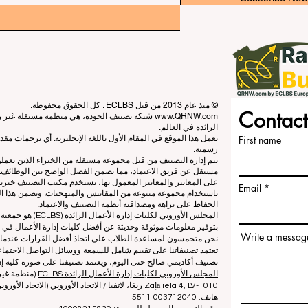
© منذ عام 2013 من قبل
ECLBS
. كل الحقوق محفوظة.
Contact
www.QRNW.com
شبكة تصنيف الجودة، هي منظمة مستقلة غير ربح
الرائدة في العالم.
First name
يعمل هذا الموقع في المقام الأول باللغة الإنجليزية. أي ترجمات م
رسمية.
تتم إدارة التصنيف من قبل مجموعة مستقلة من الخبراء الذين يعم
مستقل عن فريق الاعتماد، مما يضمن الفصل الواضح بين الوظائف. بي
على المعايير والمعايير المعمول بها، يستخدم مكتب التصنيف خبرته
Email
باستخدام مجموعة متنوعة من المقاييس والمنهجيات. ويضمن هذا الف
الحفاظ على نزاهة ومصداقية أنظمة التصنيف والاعتماد.
المجلس الأوروبي لكلي
بتوفير معلومات موثوقة وحديثة عن أفضل كليات إدارة الأعمال في ا
Write a messag
نحن متحمسون لمساعدة الطلاب على اتخاذ أفضل القرارات عندما يتعلق
تعتمد تصنيفاتنا على تقييم شامل للسمعة ووسائل التواصل الاجتماعي
تصنيف أكاديمي صالح حتى اليوم، ويعتمد تصنيفنا على صورة كلية إدا
المجلس الأوروبي لكليات إدارة الأعمال الرائدة ECLBS
(منظمة غير 
Zaļā iela 4, LV-1010 ريغا، لاتفيا / الاتحاد الأوروبي (الاتحاد الأوروبي)
هاتف: 003712040 5511