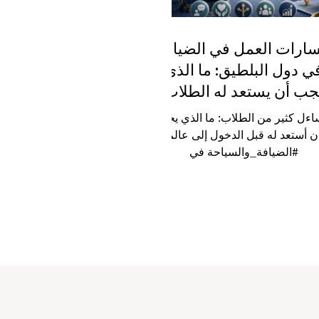
ارات العمل في الضيافة
ي دول البلطيق: ما الذي
جب أن يستعد له الطلاب
أولاً؟
اءل كثير من الطلاب: ما الذي يجب
ن أستعد له قبل الدخول إلى عالم
#الضيافة_والسياحة في
دول_البلطيق؟ والإجابة لا تتوقف
ط عند الحصول على شهادة جامعية
تدريب مهني، بل تبدأ من بناء شخصية
نية قادرة على التعامل مع الناس،
م الثقافات المختلفة، خدمة الزوار
حترام، والعمل ضمن فريق في بيئة
يعة ومتغيرة. تضم #دول_البلطيق
لاث دول جميلة ومهمة في شمال
با، وهي #إستونيا و#لاتفيا و#ليتوانيا.