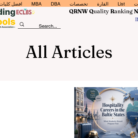
ت
List
القارة
تخصصات
DBA
MBA
افضل كليات إد
QRNW Q
uality
R
anking
All Articles