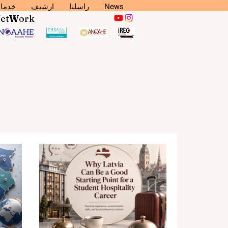
News
راسلنا
ارشيف
خدما
N
et
W
ork