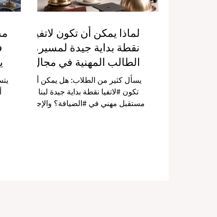
لماذا يمكن أن تكون لاتفيا
مس
نقطة بداية جيدة لمسيرة
ف
الطالب المهنية في مجال
ي
الضيافة
يسأل كثير من الطلاب: هل يمكن أن
يتس
تكون #لاتفيا نقطة بداية جيدة لبناء
أ
مستقبل مهني في #الضيافة؟ والإجابة
ببساطة: نعم. فلاتفيا توفر بيئة تعليمية
#
وعملية مناسبة للطلاب الذين يرغبون
فق
في اكتساب خبرة حقيقية في
أو 
#خدمة_العملاء، وتحسين
مه
#مهارات_التواصل، وبناء
فه
#علاقات_مهنية_محلية داخل قطاعات
با
السياحة، الفنادق، المطاعم، الفعاليات،
سر
والخدمات. بالنسبة للطالب العربي أو
ث
الدولي الذي لا يزال في بداية طريقه
أورو