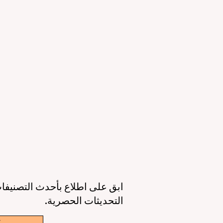
التعليمي والقدرات الرقمية
ال
23 يونيو
3 دقيقة قراءة
11 يونيو
عصر جديد للتعليم حول العالم: جودة أعلى،
أوروبا تقود الط
وصول أوسع، وطالب في قلب كل قرار
الذكاء 
6 يونيو
3 دقيقة قراءة
6 يونيو
ابق على اطلاع بأحدث التصنيفات
التحديثات الحصرية.
w