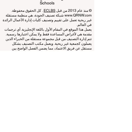
EUCDL European Council for Distance
Learning Accreditation
QRNW Ranking of Leading Business
Schools
© منذ عام 2013 من قبل
ECLBS
. كل الحقوق محفوظة.
www.QRNW.com
شبكة تصنيف الجودة، هي منظمة مستقلة
غير ربحية تعمل على تقييم وتصنيف كليات إدارة الأعمال الرائدة
في العالم.
يعمل هذا الموقع في المقام الأول باللغة الإنجليزية. أي ترجمات
مقدمة هي لأغراض المساعدة فقط ولا يمكن اعتبارها رسمية.
تتم إدارة التصنيف من قبل مجموعة مستقلة من الخبراء الذين
يعملون كجمعية غير ربحية. ويعمل مكتب التصنيف بشكل
مستقل عن فريق الاعتماد، مما يضمن الفصل الواضح بين
الوظائف. بينما يركز فريق الاعتماد على تقييم المؤسسات بناءً
على المعايير والمعايير المعمول بها، يستخدم مكتب التصنيف
خبرته لتقييم وتصنيف الجامعات وكليات إدارة الأعمال
باستخدام مجموعة متنوعة من المقاييس والمنهجيات. ويضمن
هذا الفصل الموضوعية والحياد في كلتا العمليتين، مع الحفاظ
على نزاهة ومصداقية أنظمة التصنيف والاعتماد.
المجلس الأوروبي لكليات إدارة الأعمال الرائدة (ECLBS) هو
جمعية غير ربحية تعنى بتعليم إدارة الأعمال. نحن ملتزمون
بتوفير معلومات موثوقة وحديثة عن أفضل كليات إدارة الأعمال
في العالم.
نحن متحمسون لمساعدة الطلاب على اتخاذ أفضل القرارات
عندما يتعلق الأمر باختيار كلية إدارة الأعمال المناسبة. تعتمد
تصنيفاتنا على تقييم شامل للسمعة ووسائل التواصل الاجتماعي
وجودة الموقع الإلكتروني وما إلى ذلك... لا يوجد تصنيف أكاديمي