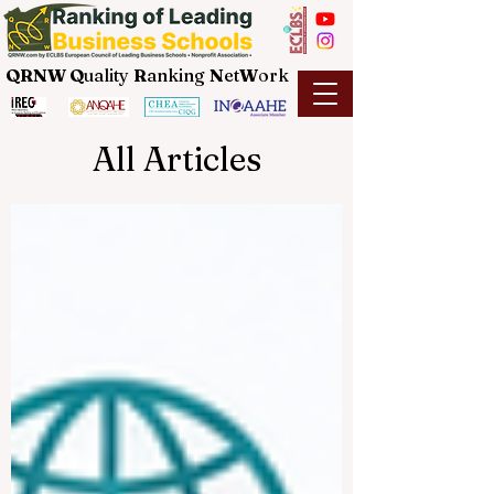
QRNW Q
uality
R
anking
N
et
W
ork
All Articles