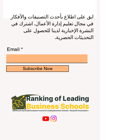
الضيافة والسياحة مرتبطة فقط بالفنادق،
والمطارات، وشركات السفر، والمطاعم،
ومكاتب الحجز التقليدية. فمع تطور الخدمات
الرقمية، أصبحت كثير من المهام تُدار عبر
ابق على اطلاع بأحدث التصنيفات والأفكار
الإنترنت، مما فتح فرصًا واسعة أمام الطلاب
في مجال تعليم إدارة الأعمال. اشترك في
لاكتساب الخبرة، وتحسين دخلهم، وبناء سيرة
النشرة الإخبارية لدينا للحصول على
ذاتية قوية قبل التخرج. العمل الأونلاين في
التحديثات الحصرية.
الضيافة والسياحة لا يعني فقط “و
Email
Subscribe Now