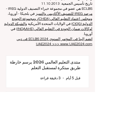
الأوروبي)
هاتف: 003712040 5511
رقم التعريف المسجل للجمعية: 40008215839
تاريخ تأسيس الجمعية: 11.10.2013
ECLBS هي عضو في مجموعة خبراء التصنيف الدولية IREG -
مرصد IREG للتصنيف الأكاديمي والتميز
في بلجيكا - أوروبا،
ومجلس اعتماد التعليم العالي (CHEA)، ومجموعة الجودة
الدولية (CIQG)
في الولايات المتحدة الأمريكية
والشبكة الدولية
لوكالات ضمان الجودة في التعليم العالي (INQAAHE)
في
أوروبا.
انضم إلينا في المؤتمر السنوي ECLBS 2024 في دبي
UAE2024 >>> www.UAE2024.com
منتدى التعليم العالمي 2026 يرسم خارطة
طريق مبتكرة لمستقبل التعلم
قبل 5 أيام
3 دقيقة قراءة
الابتكار الرقمي والشراكات الاستراتيجية ترتقي
بمعايير التعليم العالمية
25 يوليو
2 دقيقة قراءة