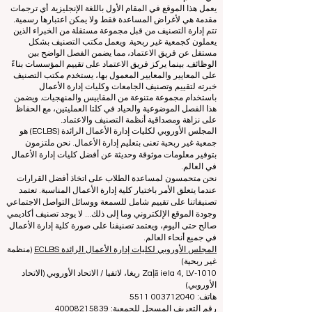
www.QRNW.com
شبكة تصنيف الجودة، هي منظمة مستقلة
غير ربحية تعمل على تقييم وتصنيف كليات إدارة الأعمال الرائدة
في العالم.
يعمل هذا الموقع في المقام الأول باللغة الإنجليزية. أي ترجمات
مقدمة هي لأغراض المساعدة فقط ولا يمكن اعتبارها رسمية.
تتم إدارة التصنيف من قبل مجموعة مستقلة من الخبراء الذين
يعملون كجمعية غير ربحية. ويعمل مكتب التصنيف بشكل
مستقل عن فريق الاعتماد، مما يضمن الفصل الواضح بين
الوظائف. بينما يركز فريق الاعتماد على تقييم المؤسسات بناءً
على المعايير والمعايير المعمول بها، يستخدم مكتب التصنيف
خبرته لتقييم وتصنيف الجامعات وكليات إدارة الأعمال
باستخدام مجموعة متنوعة من المقاييس والمنهجيات. ويضمن
هذا الفصل الموضوعية والحياد في كلتا العمليتين، مع الحفاظ
على نزاهة ومصداقية أنظمة التصنيف والاعتماد.
المجلس الأوروبي لكليات إدارة الأعمال الرائدة (ECLBS) هو
جمعية غير ربحية تعنى بتعليم إدارة الأعمال. نحن ملتزمون
بتوفير معلومات موثوقة وحديثة عن أفضل كليات إدارة الأعمال
في العالم.
نحن متحمسون لمساعدة الطلاب على اتخاذ أفضل القرارات
عندما يتعلق الأمر باختيار كلية إدارة الأعمال المناسبة. تعتمد
تصنيفاتنا على تقييم شامل للسمعة ووسائل التواصل الاجتماعي
وجودة الموقع الإلكتروني وما إلى ذلك... لا يوجد تصنيف أكاديمي
صالح حتى اليوم، ويعتمد تصنيفنا على صورة كلية إدارة الأعمال
في جميع أنحاء العالم.
المجلس الأوروبي لكليات إدارة الأعمال الرائدة ECLBS
(منظمة
غير ربحية)
Zaļā iela 4, LV-1010 ريغا، لاتفيا / الاتحاد الأوروبي (الاتحاد