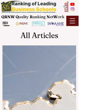
QRNW Q
uality
R
anking
N
et
W
ork
All Articles