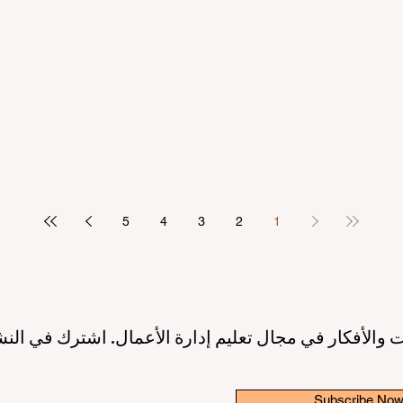
مرتكز على الطالب
بريادة الأعمال: عصر جديد لقادة ا
2 دقيقة قراءة
10 يونيو
3 دقيقة قراءة
ريق نحو جودة تعليمية أعلى بفضل
إطلاق مبادرة عالمية رائدة لترسيخ 
الاصطناعي ودعم الطلاب
والابتكار في قطاع التعليم الع
3 دقيقة قراءة
6 يونيو
3 دقيقة قراءة
5
4
3
2
1
 والأفكار في مجال تعليم إدارة الأعمال. اشترك في النش
Subscribe No