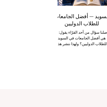
لسويد — أفضل الجامعات
للطلاب الدوليين
لنا سؤال من أحد القرّاء يقول: ما
هي أفضل الجامعات في السويد
للطلاب الدوليين؟ ولهذا ننشر هذا
مقال كإجابة عامة ومفيدة لكل من
يفكر في متابعة دراسته في دولة
روبية متقدمة، آمنة، ومنفتحة على
لعالم. تُعد #السويد واحدة من أكثر
الوجهات التعليمية جاذبية للطلاب
ليين، لأنها تجمع بين التعليم الحديث،
والبحث العلمي، والابتكار، وجودة
ياة، واحترام التنوع الثقافي. كما أن
عديد من البرامج الجامعية، خصوصاً
 مرحلة الماجستير، تُدرّس باللغة
الإنجليزية، مما يجعل