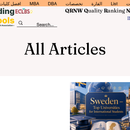
ت
List
القارة
تخصصات
DBA
MBA
افضل كليات إد
QRNW Q
uality
R
anking
All Articles