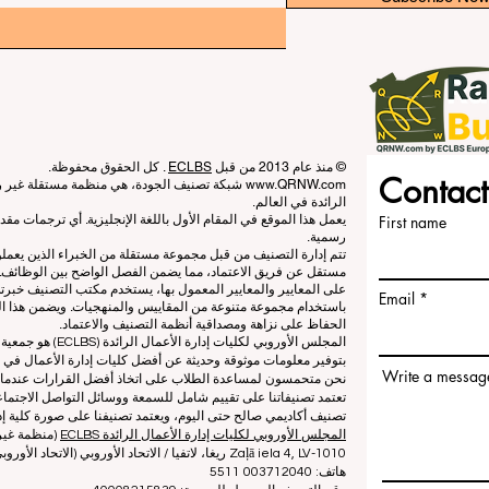
© منذ عام 2013 من قبل
ECLBS
. كل الحقوق محفوظة.
Contact
www.QRNW.com
شبكة تصنيف الجودة، هي منظمة مستقلة غير ربح
الرائدة في العالم.
First name
يعمل هذا الموقع في المقام الأول باللغة الإنجليزية. أي ترجمات م
رسمية.
تتم إدارة التصنيف من قبل مجموعة مستقلة من الخبراء الذين يعم
مستقل عن فريق الاعتماد، مما يضمن الفصل الواضح بين الوظائف. بي
على المعايير والمعايير المعمول بها، يستخدم مكتب التصنيف خبرته
Email
باستخدام مجموعة متنوعة من المقاييس والمنهجيات. ويضمن هذا الف
الحفاظ على نزاهة ومصداقية أنظمة التصنيف والاعتماد.
المجلس الأوروبي لكلي
بتوفير معلومات موثوقة وحديثة عن أفضل كليات إدارة الأعمال في ا
Write a messag
نحن متحمسون لمساعدة الطلاب على اتخاذ أفضل القرارات عندما يتعلق
تعتمد تصنيفاتنا على تقييم شامل للسمعة ووسائل التواصل الاجتماعي
تصنيف أكاديمي صالح حتى اليوم، ويعتمد تصنيفنا على صورة كلية إدا
المجلس الأوروبي لكليات إدارة الأعمال الرائدة ECLBS
(منظمة غير 
Zaļā iela 4, LV-1010 ريغا، لاتفيا / الاتحاد الأوروبي (الاتحاد الأوروبي)
هاتف: 003712040 5511