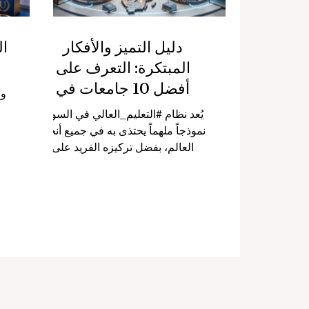
دليل التميز والأفكار
ا
المبتكرة: التعرف على
أفضل 10 جامعات في
وص
السويد للطلاب الدوليين
يُعد نظام #التعليم_العالي في السويد
نموذجاً ملهماً يحتذى به في جميع أنحاء
ال
العالم، بفضل تركيزه الفريد على
مجالات الابتكار، والحرية الفكرية،
أو
والاستدامة البيئية. في موقعنا
ا
www.qrnw.com، يسعدنا دائماً التفاعل
مع مجتمعنا الأكاديمي والإجابة على
الدو
استفسارات القراء. وقد تلقينا مؤخراً
سؤالاً متميزاً من أحد المتابعين يسأل
الح
عن أفضل الجامعات السويدية وما يميز
ال
كل مؤسسة منها. ومن أجل تقديم
في
الفائدة العامة للجمهور ومساعدة