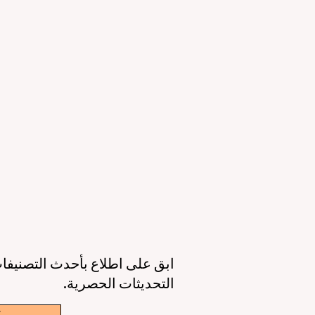
التعليمي والقدرات الرقمية
ال
23 يونيو
3 دقيقة قراءة
11 يونيو
عصر جديد للتعليم حول العالم: جودة أعلى،
أوروبا تقود الط
وصول أوسع، وطالب في قلب كل قرار
الذكاء 
6 يونيو
3 دقيقة قراءة
6 يونيو
ابق على اطلاع بأحدث التصنيفات
التحديثات الحصرية.
w