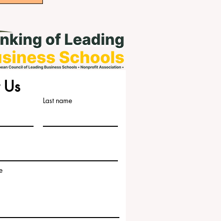
 Us
Last name
e