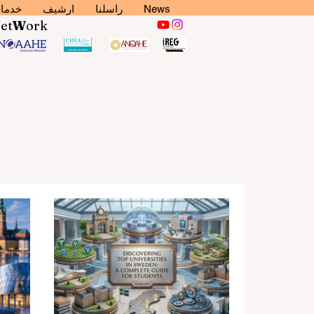
News
راسلنا
ارشيف
خدما
N
et
W
ork