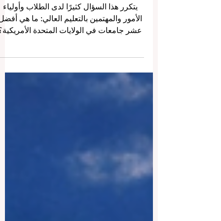
المتحدة الأمريكية: دليل مبسّط
للقارئ العربي
يتكرر هذا السؤال كثيرًا لدى الطلاب وأولياء
الأمور والمهتمين بالتعليم العالي: ما هي أفضل
عشر جامعات في الولايات المتحدة الأمريكية؟
والإجابة ليست بسيطة تمامًا، لأن معنى
“الأفضل” قد يختلف من شخص إلى آخر. فهناك
من يبحث عن جامعة قوية في الهندسة، وآخر
يهتم بالطب، وثالث يفضّل القانون أو الأعمال أ
العلوم الإنسانية. ومع ذلك، توجد مجموعة من
الجامعات الأمريكية التي تحافظ منذ سنوات
طويلة على مكانة رفيعة بفضل قوة التعليم
فيها، وجودة البحث العلمي، وسمعتها الأكاديمية
وتأثير خريجيها في ال