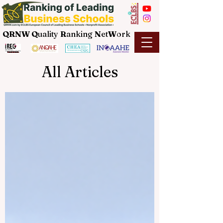
QRNW Q
uality
R
anking
N
et
W
ork
All Articles