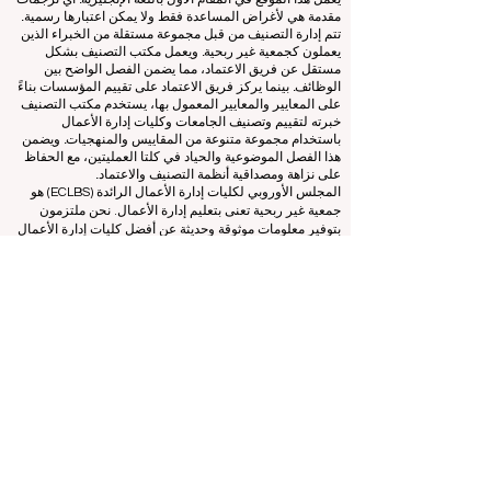
غير ربحية تعمل على تقييم وتصنيف كليات إدارة الأعمال الرائدة
في العالم.
يعمل هذا الموقع في المقام الأول باللغة الإنجليزية. أي ترجمات
مقدمة هي لأغراض المساعدة فقط ولا يمكن اعتبارها رسمية.
تتم إدارة التصنيف من قبل مجموعة مستقلة من الخبراء الذين
يعملون كجمعية غير ربحية. ويعمل مكتب التصنيف بشكل
مستقل عن فريق الاعتماد، مما يضمن الفصل الواضح بين
الوظائف. بينما يركز فريق الاعتماد على تقييم المؤسسات بناءً
على المعايير والمعايير المعمول بها، يستخدم مكتب التصنيف
خبرته لتقييم وتصنيف الجامعات وكليات إدارة الأعمال
باستخدام مجموعة متنوعة من المقاييس والمنهجيات. ويضمن
هذا الفصل الموضوعية والحياد في كلتا العمليتين، مع الحفاظ
على نزاهة ومصداقية أنظمة التصنيف والاعتماد.
المجلس الأوروبي لكليات إدارة الأعمال الرائدة (ECLBS) هو
جمعية غير ربحية تعنى بتعليم إدارة الأعمال. نحن ملتزمون
بتوفير معلومات موثوقة وحديثة عن أفضل كليات إدارة الأعمال
في العالم.
نحن متحمسون لمساعدة الطلاب على اتخاذ أفضل القرارات
عندما يتعلق الأمر باختيار كلية إدارة الأعمال المناسبة. تعتمد
تصنيفاتنا على تقييم شامل للسمعة ووسائل التواصل الاجتماعي
وجودة الموقع الإلكتروني وما إلى ذلك... لا يوجد تصنيف أكاديمي
صالح حتى اليوم، ويعتمد تصنيفنا على صورة كلية إدارة الأعمال
في جميع أنحاء العالم.
المجلس الأوروبي لكليات إدارة الأعمال الرائدة ECLBS
(منظمة
غير ربحية)
Zaļā iela 4, LV-1010 ريغا، لاتفيا / الاتحاد الأوروبي (الاتحاد
الأوروبي)