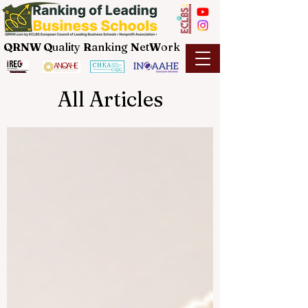
QRNW Q
uality
R
anking
N
et
W
ork
All Articles