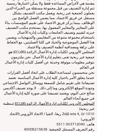
غير ربحية تعمل على تقييم وتصنيف كليات إدارة الأعمال الرائدة
في العالم.
يعمل هذا الموقع في المقام الأول باللغة الإنجليزية. أي ترجمات
مقدمة هي لأغراض المساعدة فقط ولا يمكن اعتبارها رسمية.
تتم إدارة التصنيف من قبل مجموعة مستقلة من الخبراء الذين
يعملون كجمعية غير ربحية. ويعمل مكتب التصنيف بشكل
مستقل عن فريق الاعتماد، مما يضمن الفصل الواضح بين
الوظائف. بينما يركز فريق الاعتماد على تقييم المؤسسات بناءً
على المعايير والمعايير المعمول بها، يستخدم مكتب التصنيف
خبرته لتقييم وتصنيف الجامعات وكليات إدارة الأعمال
باستخدام مجموعة متنوعة من المقاييس والمنهجيات. ويضمن
هذا الفصل الموضوعية والحياد في كلتا العمليتين، مع الحفاظ
على نزاهة ومصداقية أنظمة التصنيف والاعتماد.
المجلس الأوروبي لكليات إدارة الأعمال الرائدة (ECLBS) هو
جمعية غير ربحية تعنى بتعليم إدارة الأعمال. نحن ملتزمون
بتوفير معلومات موثوقة وحديثة عن أفضل كليات إدارة الأعمال
في العالم.
نحن متحمسون لمساعدة الطلاب على اتخاذ أفضل القرارات
عندما يتعلق الأمر باختيار كلية إدارة الأعمال المناسبة. تعتمد
تصنيفاتنا على تقييم شامل للسمعة ووسائل التواصل الاجتماعي
وجودة الموقع الإلكتروني وما إلى ذلك... لا يوجد تصنيف أكاديمي
صالح حتى اليوم، ويعتمد تصنيفنا على صورة كلية إدارة الأعمال
في جميع أنحاء العالم.
المجلس الأوروبي لكليات إدارة الأعمال الرائدة ECLBS
(منظمة
غير ربحية)
Zaļā iela 4, LV-1010 ريغا، لاتفيا / الاتحاد الأوروبي (الاتحاد
الأوروبي)