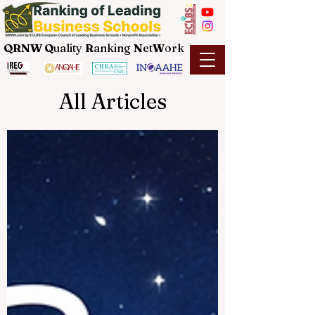
QRNW Q
uality
R
anking
N
et
W
ork
All Articles