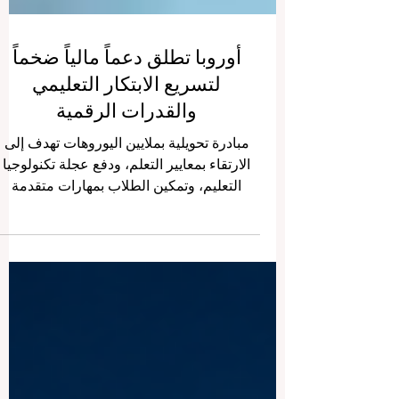
أوروبا تطلق دعماً مالياً ضخماً
لتسريع الابتكار التعليمي
والقدرات الرقمية
مبادرة تحويلية بملايين اليوروهات تهدف إلى
الارتقاء بمعايير التعلم، ودفع عجلة تكنولوجيا
التعليم، وتمكين الطلاب بمهارات متقدمة
للمستقبل. أعلنت #المفوضية_الأوروبية رسمياً
عن مبادرة تمويل جديدة وطموحة مكرسة
للنهوض بقطاع #التعليم_الرقمي وتمكين القو
العاملة لغد أفضل. من خلال البرنامج المنتظر
على نطاق واسع وهو #برنامج_أوروبا_الرقمية،
تم تخصيص ميزانية ضخمة تبلغ 12.5 مليون
يورو لدعم المشاريع الرائدة التي ستعيد تشكيل
الطريقة التي يتعلم بها الطلاب وكيفية تدريس