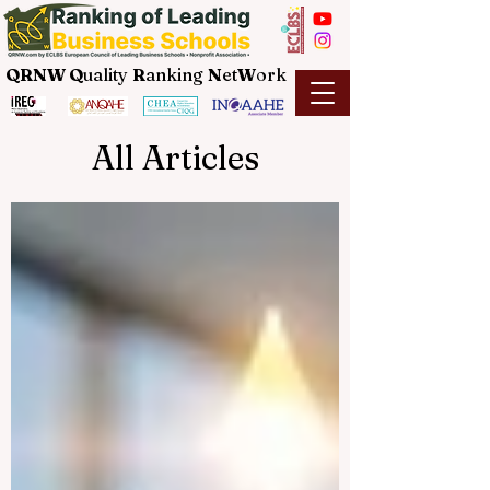
QRNW Q
uality
R
anking
N
et
W
ork
All Articles