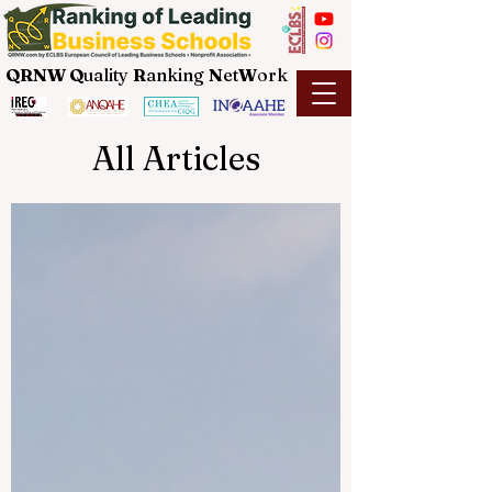
QRNW Q
uality
R
anking
N
et
W
ork
All Articles