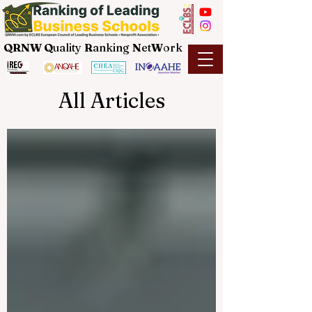
QRNW Q
uality
R
anking
N
et
W
ork
All Articles