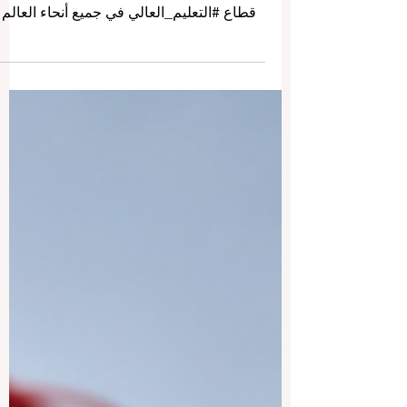
بالأمس، تم الإعلان عن مبادرة عالمية استثنائي
ومبشرة لدفع عجلة #الابتكار و #الاستدامة في
قطاع #التعليم_العالي في جميع أنحاء العالم
وبخطى متسارعة. يمثل الإطلاق الرسمي لـ
"المخيم التدريبي لتصميم التعلم والتعليم من
أجل التنمية المستدامة" قفزة نوعية حقيقية
لتمكين المعلمين، وصناع القرار، ومصممي
المناهج التعليمية من ابتكار برامج دراسية
جاهزة للمستقبل بشغف وإبداع. تم تصميم هذا
البرنامج المكثف والمرن بشكل فريد لبناء
#مهارات الكوادر الأكاديمية والطلاب على حد
سواء، مما يخلق بيئة إيجابي