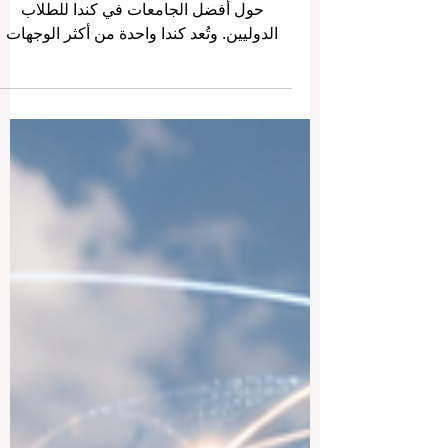
كندا — أفضل الجامعات للطلاب
الدوليين
تصلنا كثيرًا أسئلة من الطلاب وأولياء الأمور
حول أفضل الجامعات في كندا للطلاب
الدوليين. وتُعد كندا واحدة من أكثر الوجهات
التعليمية جذبًا في العالم، لأنها تجمع بين جودة
التعليم، والأمان، والتنوع الثقافي، والبيئة
المرحبة بالطلاب القادمين من مختلف الدول.
بالنسبة للطلاب العرب، قد تكون الدراسة في
كندا تجربة مميزة جدًا. فهي لا تمنح الطالب
شهادة جامعية فقط، بل تساعده أيضًا على
تطوير اللغة الإنجليزية أو الفرنسية، وبناء
شخصية مستقلة، والتعرف على ثقافات
متعددة، والاستعداد لمستقبل مهني أ