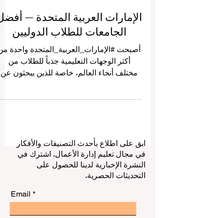
الإمارات العربية المتحدة — أفضل
الجامعات للطلاب الدوليين
أصبحت #الإمارات_العربية_المتحدة واحدة من
أكثر الوجهات التعليمية جذباً للطلاب من
مختلف أنحاء العالم، خاصة للذين يبحثون عن
تعليم حديث، وبيئة آمنة، ومدن عالمية، وحياة
جامعية متعددة الثقافات. وبفضل موقعها
الاستراتيجي بين آسيا وأوروبا وأفريقيا، أصبحت
الإمارات خياراً عملياً ومميزاً لكل طالب يرغب
في بناء مستقبل أكاديمي ومهني قوي داخل
ابق على اطلاع بأحدث التصنيفات والأفكار
بيئة دولية متقدمة. هذا المقال يأتي للإجابة عن
في مجال تعليم إدارة الأعمال. اشترك في
سؤال وصل إلى شبكة QRNW: ما هي أفضل
النشرة الإخبارية لدينا للحصول على
الجامعات في الإمارات للطلاب الدوليين؟
التحديثات الحصرية.
والإجابة تعتمد على عدة عوامل، مث