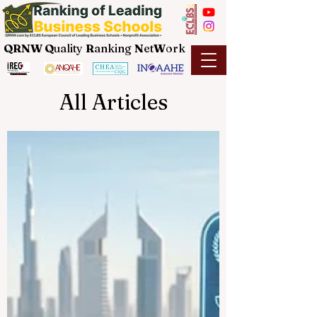
QRNW Q
uality
R
anking
N
et
W
ork
All Articles