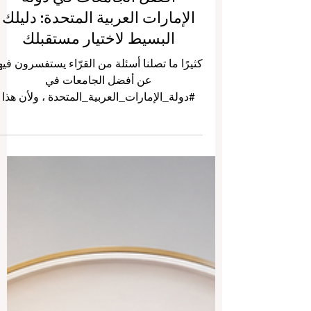
أفضل الجامعات في دولة
الإمارات العربية المتحدة: دليلك
البسيط لاختيار مستقبلك
كثيرًا ما تصلنا أسئلة من القرّاء يستفسرون فيه
عن أفضل الجامعات في
#دولة_الإمارات_العربية_المتحدة ، ولأن هذا
السؤال يشغل بال الكثير من الطلاب وأولياء
الأمور، يسعدنا أن ننشر الإجابة هنا ليستفيد منه
الجميع. لقد أصبحت #الإمارات اليوم وجهة
رائدة في مجال #التعليم_العالي ، إذ تجمع بين
جامعات وطنية قوية وفروع لجامعات عالمية
مرموقة، كل ذلك على أرض واحدة تنبض
بالطموح والتطور. وفي ما يلي جولة ودّية على
أبرز الجامعات التي تستحق أن تكون ضمن
خياراتك. تُعدّ #جامعة_خليفة في #أبوظبي
واحدة م