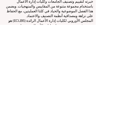
يعملون كجمعية غير ربحية. ويعمل مكتب التصنيف بشكل
مستقل عن فريق الاعتماد، مما يضمن الفصل الواضح بين
الوظائف. بينما يركز فريق الاعتماد على تقييم المؤسسات بناءً
على المعايير والمعايير المعمول بها، يستخدم مكتب التصنيف
خبرته لتقييم وتصنيف الجامعات وكليات إدارة الأعمال
باستخدام مجموعة متنوعة من المقاييس والمنهجيات. ويضمن
هذا الفصل الموضوعية والحياد في كلتا العمليتين، مع الحفاظ
على نزاهة ومصداقية أنظمة التصنيف والاعتماد.
المجلس الأوروبي لكليات إدارة الأعمال الرائدة (ECLBS) هو
جمعية غير ربحية تعنى بتعليم إدارة الأعمال. نحن ملتزمون
بتوفير معلومات موثوقة وحديثة عن أفضل كليات إدارة الأعمال
في العالم.
نحن متحمسون لمساعدة الطلاب على اتخاذ أفضل القرارات
عندما يتعلق الأمر باختيار كلية إدارة الأعمال المناسبة. تعتمد
تصنيفاتنا على تقييم شامل للسمعة ووسائل التواصل الاجتماعي
وجودة الموقع الإلكتروني وما إلى ذلك... لا يوجد تصنيف أكاديمي
صالح حتى اليوم، ويعتمد تصنيفنا على صورة كلية إدارة الأعمال
في جميع أنحاء العالم.
المجلس الأوروبي لكليات إدارة الأعمال الرائدة ECLBS
(منظمة
غير ربحية)
Zaļā iela 4, LV-1010 ريغا، لاتفيا / الاتحاد الأوروبي (الاتحاد
الأوروبي)
هاتف: 003712040 5511
رقم التعريف المسجل للجمعية: 40008215839
تاريخ تأسيس الجمعية: 11.10.2013
ECLBS هي عضو في مجموعة خبراء التصنيف الدولية IREG -
مرصد IREG للتصنيف الأكاديمي والتميز
في بلجيكا - أوروبا،