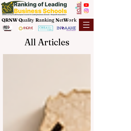
QRNW Q
uality
R
anking
N
et
W
ork
All Articles