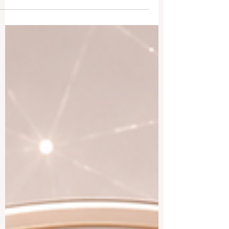
والإجابة المختصرة هي: نعم، خصوصًا للطلاب
الذين يبحثون عن تجربة تعليمية تجمع بين
#المعرفة_الأكاديمية و #الثقافة_العربية و
#الفرص_الدولية وبيئة اجتماعية غنية بالتنوع.
الدراسة في العالم العربي لا تعني تجربة واحدة
فقط، لأن كل دولة عربية لها شخصيتها
التعليمية والثقافية الخاصة. فهناك دول خليجية
حديثة وسريعة النمو مثل
#الإمارات_العربية_المتحدة و
#المملكة_العربية_السعودية و #قطر و
#عُمان، وهناك دول ذات تاري