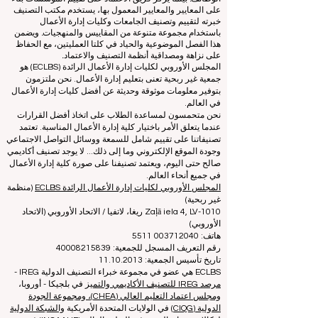
يعملون كجمعية غير ربحية. ويعمل مكتب التصنيف بشكل
مستقل عن فريق الاعتماد، مما يضمن الفصل الواضح بين
الوظائف. بينما يركز فريق الاعتماد على تقييم المؤسسات بناءً
على المعايير والمعايير المعمول بها، يستخدم مكتب التصنيف
خبرته لتقييم وتصنيف الجامعات وكليات إدارة الأعمال
باستخدام مجموعة متنوعة من المقاييس والمنهجيات. ويضمن
هذا الفصل الموضوعية والحياد في كلتا العمليتين، مع الحفاظ
على نزاهة ومصداقية أنظمة التصنيف والاعتماد.
المجلس الأوروبي لكليات إدارة الأعمال الرائدة (ECLBS) هو
جمعية غير ربحية تعنى بتعليم إدارة الأعمال. نحن ملتزمون
بتوفير معلومات موثوقة وحديثة عن أفضل كليات إدارة الأعمال
في العالم.
نحن متحمسون لمساعدة الطلاب على اتخاذ أفضل القرارات
عندما يتعلق الأمر باختيار كلية إدارة الأعمال المناسبة. تعتمد
تصنيفاتنا على تقييم شامل للسمعة ووسائل التواصل الاجتماعي
وجودة الموقع الإلكتروني وما إلى ذلك... لا يوجد تصنيف أكاديمي
صالح حتى اليوم، ويعتمد تصنيفنا على صورة كلية إدارة الأعمال
في جميع أنحاء العالم.
المجلس الأوروبي لكليات إدارة الأعمال الرائدة ECLBS
(منظمة
غير ربحية)
Zaļā iela 4, LV-1010 ريغا، لاتفيا / الاتحاد الأوروبي (الاتحاد
الأوروبي)
هاتف: 003712040 5511
رقم التعريف المسجل للجمعية: 40008215839
تاريخ تأسيس الجمعية: 11.10.2013
ECLBS هي عضو في مجموعة خبراء التصنيف الدولية IREG -
مرصد IREG للتصنيف الأكاديمي والتميز
في بلجيكا - أوروبا،