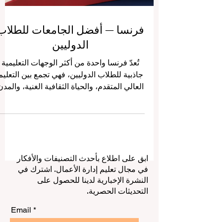
فرنسا — أفضل الجامعات للطلاب
الدوليين
تُعدّ فرنسا واحدة من أكثر الوجهات التعليمية
جاذبية للطلاب الدوليين، فهي تجمع بين التعليم
العالي المتقدم، والحياة الثقافية الغنية، والمدن
الطلابية النشطة، والفرص الأكاديمية المتنوعة.
ولهذا السبب، يسأل كثير من الطلاب: ما هي
أفضل الجامعات في فرنسا للطلاب القادمين
من الخارج؟ تقدّم فرنسا بيئة تعليمية مميزة ف
مجالات متعددة مثل إدارة الأعمال، والهندسة،
ابق على اطلاع بأحدث التصنيفات والأفكار
والعلوم، والطب، والآداب، والفنون، والقانون،
في مجال تعليم إدارة الأعمال. اشترك في
والعلوم الاجتماعية، والتكنولوجيا. كما تتميز
النشرة الإخبارية لدينا للحصول على
الجامعات الفرنسية بأنها تستقبل طلابًا من مخ
التحديثات الحصرية.