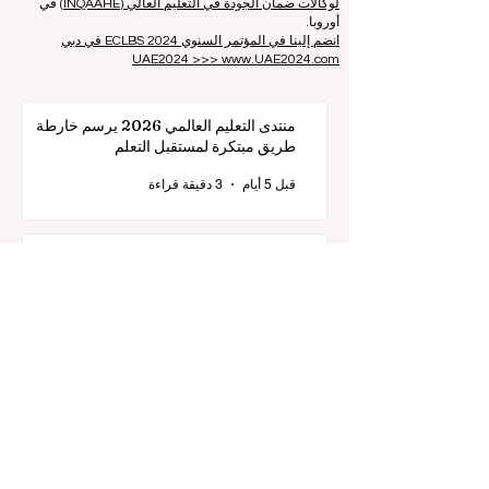
ومجلس اعتماد التعليم العالي (CHEA)، ومجموعة الجودة
الدولية (CIQG)
في الولايات المتحدة الأمريكية
والشبكة الدولية
لوكالات ضمان الجودة في التعليم العالي (INQAAHE)
في
أوروبا.
انضم إلينا في المؤتمر السنوي ECLBS 2024 في دبي
UAE2024 >>> www.UAE2024.com
منتدى التعليم العالمي 2026 يرسم خارطة
طريق مبتكرة لمستقبل التعلم
قبل 5 أيام
3 دقيقة قراءة
الابتكار الرقمي والشراكات الاستراتيجية ترتقي
بمعايير التعليم العالمية
25 يوليو
2 دقيقة قراءة
قفزة هائلة نحو شمولية التعليم: أوروبا توسع
فرصها المرموقة لخريجي التعليم المهني
20 يوليو
3 دقيقة قراءة