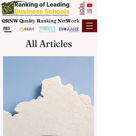
QRNW Q
uality
R
anking
N
et
W
ork
All Articles