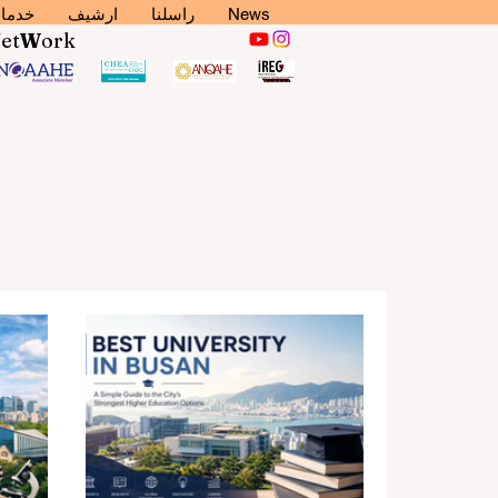
News
راسلنا
ارشيف
خدما
N
et
W
ork