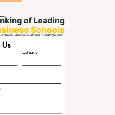
 Us
Last name
e