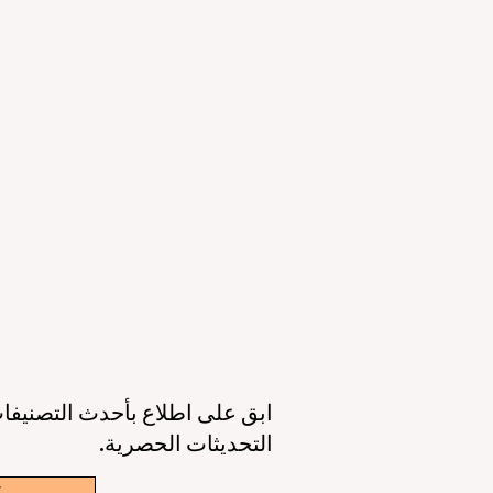
التعليمي والقدرات الرقمية
ال
23 يونيو
3 دقيقة قراءة
11 يونيو
عصر جديد للتعليم حول العالم: جودة أعلى،
أوروبا تقود الط
وصول أوسع، وطالب في قلب كل قرار
الذكاء 
6 يونيو
3 دقيقة قراءة
6 يونيو
ابق على اطلاع بأحدث التصنيفات
التحديثات الحصرية.
w