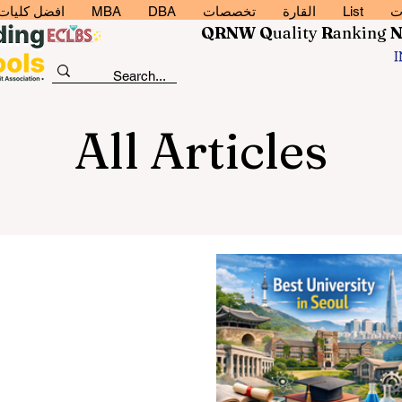
ت
List
القارة
تخصصات
DBA
MBA
افضل كليات إد
QRNW Q
uality
R
anking
All Articles