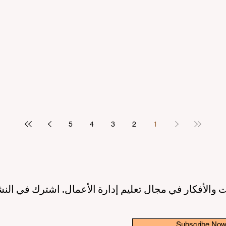
مرتكز على الطالب
بريادة الأعمال: عصر جديد لقادة ا
2 دقيقة قراءة
10 يونيو
3 دقيقة قراءة
ريق نحو جودة تعليمية أعلى بفضل
إطلاق مبادرة عالمية رائدة لترسيخ 
الاصطناعي ودعم الطلاب
والابتكار في قطاع التعليم الع
3 دقيقة قراءة
6 يونيو
3 دقيقة قراءة
5
4
3
2
1
 والأفكار في مجال تعليم إدارة الأعمال. اشترك في النش
Subscribe No