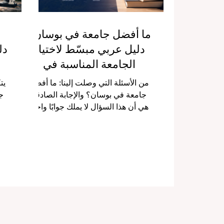
ما أفضل جامعة في بوسان؟
دليل عربي مبسّط لاختيار
دل
الجامعة المناسبة في
المدينة
من الأسئلة التي وصلت إلينا: ما أفضل
يت
جامعة في بوسان؟ والإجابة الصادقة
ج
هي أن هذا السؤال لا يملك جوابًا واحدًا
ل
يناسب الجميع. فمدينة بوسان تضم
“ا
مجموعة قوية من الجامعات، لكن
فه
“الأفضل” يختلف من طالب إلى آخر
ا
بحسب التخصص المطلوب، وطبيعة
بال
الحياة الجامعية التي يفضّلها، ومستوى
وا
الاهتمام بالبحث العلمي، وفرص
ا
الدراسة الدولية، والتدريب العملي،
ال
واللغة، ومستقبل العمل بعد التخرج.
سيو
بوسان ليست فقط مدينة كبيرة في
أ