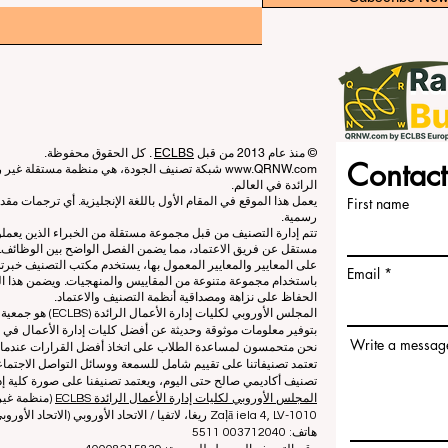
© منذ عام 2013 من قبل
ECLBS
. كل الحقوق محفوظة.
Contact
www.QRNW.com
شبكة تصنيف الجودة، هي منظمة مستقلة غير ربح
الرائدة في العالم.
First name
يعمل هذا الموقع في المقام الأول باللغة الإنجليزية. أي ترجمات م
رسمية.
تتم إدارة التصنيف من قبل مجموعة مستقلة من الخبراء الذين يعم
مستقل عن فريق الاعتماد، مما يضمن الفصل الواضح بين الوظائف. بي
على المعايير والمعايير المعمول بها، يستخدم مكتب التصنيف خبرته
Email
باستخدام مجموعة متنوعة من المقاييس والمنهجيات. ويضمن هذا الف
الحفاظ على نزاهة ومصداقية أنظمة التصنيف والاعتماد.
المجلس الأوروبي لكلي
بتوفير معلومات موثوقة وحديثة عن أفضل كليات إدارة الأعمال في ا
Write a messag
نحن متحمسون لمساعدة الطلاب على اتخاذ أفضل القرارات عندما يتعلق
تعتمد تصنيفاتنا على تقييم شامل للسمعة ووسائل التواصل الاجتماعي
تصنيف أكاديمي صالح حتى اليوم، ويعتمد تصنيفنا على صورة كلية إدا
المجلس الأوروبي لكليات إدارة الأعمال الرائدة ECLBS
(منظمة غير 
Zaļā iela 4, LV-1010 ريغا، لاتفيا / الاتحاد الأوروبي (الاتحاد الأوروبي)
هاتف: 003712040 5511