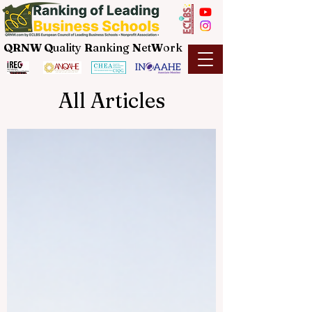
QRNW Q
uality
R
anking
N
et
W
ork
All Articles