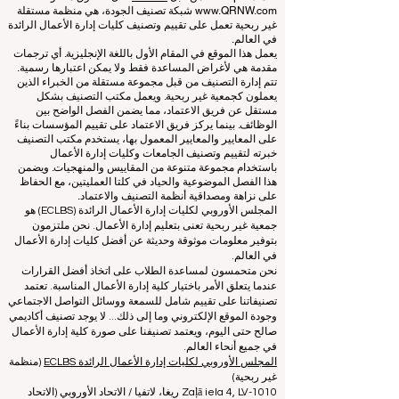
Schools
© منذ عام 2013 من قبل
ECLBS
. كل الحقوق محفوظة.
www.QRNW.com
شبكة تصنيف الجودة، هي منظمة مستقلة
غير ربحية تعمل على تقييم وتصنيف كليات إدارة الأعمال الرائدة
في العالم.
يعمل هذا الموقع في المقام الأول باللغة الإنجليزية. أي ترجمات
مقدمة هي لأغراض المساعدة فقط ولا يمكن اعتبارها رسمية.
تتم إدارة التصنيف من قبل مجموعة مستقلة من الخبراء الذين
يعملون كجمعية غير ربحية. ويعمل مكتب التصنيف بشكل
مستقل عن فريق الاعتماد، مما يضمن الفصل الواضح بين
الوظائف. بينما يركز فريق الاعتماد على تقييم المؤسسات بناءً
على المعايير والمعايير المعمول بها، يستخدم مكتب التصنيف
خبرته لتقييم وتصنيف الجامعات وكليات إدارة الأعمال
باستخدام مجموعة متنوعة من المقاييس والمنهجيات. ويضمن
هذا الفصل الموضوعية والحياد في كلتا العمليتين، مع الحفاظ
على نزاهة ومصداقية أنظمة التصنيف والاعتماد.
المجلس الأوروبي لكليات إدارة الأعمال الرائدة (ECLBS) هو
جمعية غير ربحية تعنى بتعليم إدارة الأعمال. نحن ملتزمون
بتوفير معلومات موثوقة وحديثة عن أفضل كليات إدارة الأعمال
في العالم.
نحن متحمسون لمساعدة الطلاب على اتخاذ أفضل القرارات
عندما يتعلق الأمر باختيار كلية إدارة الأعمال المناسبة. تعتمد
تصنيفاتنا على تقييم شامل للسمعة ووسائل التواصل الاجتماعي
وجودة الموقع الإلكتروني وما إلى ذلك... لا يوجد تصنيف أكاديمي
صالح حتى اليوم، ويعتمد تصنيفنا على صورة كلية إدارة الأعمال
في جميع أنحاء العالم.
المجلس الأوروبي لكليات إدارة الأعمال الرائدة ECLBS
(منظمة