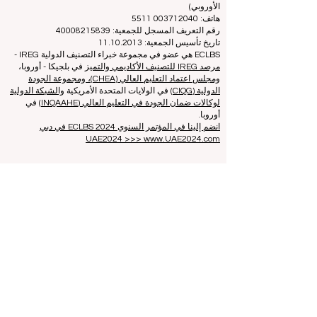
غير ربحية)
Zaļā iela 4, LV-1010 ريغا، لاتفيا / الاتحاد الأوروبي (الاتحاد
الأوروبي)
هاتف: 003712040 5511
رقم التعريف المسجل للجمعية: 40008215839
تاريخ تأسيس الجمعية: 11.10.2013
ECLBS هي عضو في مجموعة خبراء التصنيف الدولية IREG -
مرصد IREG للتصنيف الأكاديمي والتميز
في بلجيكا - أوروبا،
ومجلس اعتماد التعليم العالي (CHEA)، ومجموعة الجودة
الدولية (CIQG)
في الولايات المتحدة الأمريكية
والشبكة الدولية
لوكالات ضمان الجودة في التعليم العالي (INQAAHE)
في
أوروبا.
انضم إلينا في المؤتمر السنوي ECLBS 2024 في دبي
UAE2024 >>> www.UAE2024.com
منتدى التعليم العالمي 2026 يرسم خارطة
طريق مبتكرة لمستقبل التعلم
قبل 5 أيام
3 دقيقة قراءة
الابتكار الرقمي والشراكات الاستراتيجية ترتقي
بمعايير التعليم العالمية