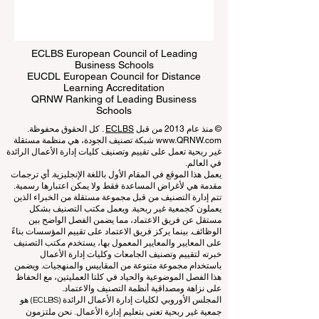
Submit
ECLBS European Council of Leading
Business Schools
EUCDL European Council for Distance
Learning Accreditation
QRNW Ranking of Leading Business
Schools
© منذ عام 2013 من قبل
ECLBS
. كل الحقوق محفوظة.
www.QRNW.com
شبكة تصنيف الجودة، هي منظمة مستقلة
غير ربحية تعمل على تقييم وتصنيف كليات إدارة الأعمال الرائدة
في العالم.
يعمل هذا الموقع في المقام الأول باللغة الإنجليزية. أي ترجمات
مقدمة هي لأغراض المساعدة فقط ولا يمكن اعتبارها رسمية.
تتم إدارة التصنيف من قبل مجموعة مستقلة من الخبراء الذين
يعملون كجمعية غير ربحية. ويعمل مكتب التصنيف بشكل
مستقل عن فريق الاعتماد، مما يضمن الفصل الواضح بين
الوظائف. بينما يركز فريق الاعتماد على تقييم المؤسسات بناءً
على المعايير والمعايير المعمول بها، يستخدم مكتب التصنيف
خبرته لتقييم وتصنيف الجامعات وكليات إدارة الأعمال
باستخدام مجموعة متنوعة من المقاييس والمنهجيات. ويضمن
هذا الفصل الموضوعية والحياد في كلتا العمليتين، مع الحفاظ
على نزاهة ومصداقية أنظمة التصنيف والاعتماد.