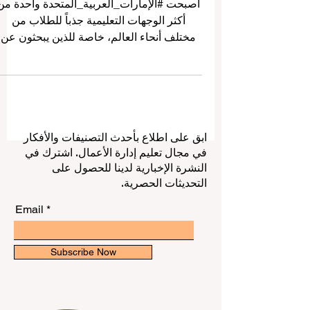
الجامعات للطلاب الدوليين
أصبحت #الإمارات_العربية_المتحدة واحدة من
أكثر الوجهات التعليمية جذباً للطلاب من
مختلف أنحاء العالم، خاصة للذين يبحثون عن
تعليم حديث، وبيئة آمنة، ومدن عالمية، وحياة
جامعية متعددة الثقافات. وبفضل موقعها
الاستراتيجي بين آسيا وأوروبا وأفريقيا، أصبحت
الإمارات خياراً عملياً ومميزاً لكل طالب يرغب
في بناء مستقبل أكاديمي ومهني قوي داخل
ابق على اطلاع بأحدث التصنيفات والأفكار
بيئة دولية متقدمة. هذا المقال يأتي للإجابة عن
في مجال تعليم إدارة الأعمال. اشترك في
سؤال وصل إلى شبكة QRNW: ما هي أفضل
النشرة الإخبارية لدينا للحصول على
الجامعات في الإمارات للطلاب الدوليين؟
التحديثات الحصرية.
والإجابة تعتمد على عدة عوامل، مث
Email
Subscribe Now