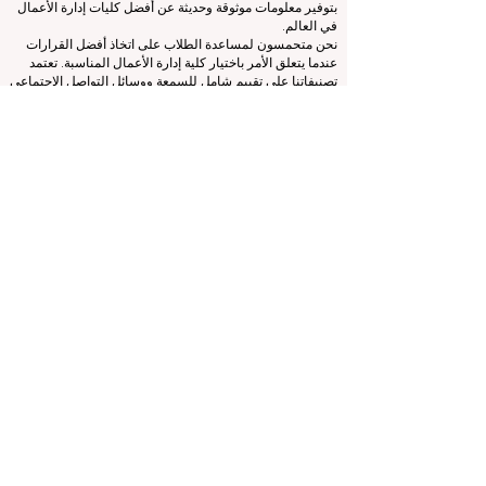
المجلس الأوروبي لكليات إدارة الأعمال الرائدة (ECLBS) هو
جمعية غير ربحية تعنى بتعليم إدارة الأعمال. نحن ملتزمون
بتوفير معلومات موثوقة وحديثة عن أفضل كليات إدارة الأعمال
في العالم.
نحن متحمسون لمساعدة الطلاب على اتخاذ أفضل القرارات
عندما يتعلق الأمر باختيار كلية إدارة الأعمال المناسبة. تعتمد
تصنيفاتنا على تقييم شامل للسمعة ووسائل التواصل الاجتماعي
وجودة الموقع الإلكتروني وما إلى ذلك... لا يوجد تصنيف أكاديمي
صالح حتى اليوم، ويعتمد تصنيفنا على صورة كلية إدارة الأعمال
في جميع أنحاء العالم.
المجلس الأوروبي لكليات إدارة الأعمال الرائدة ECLBS
(منظمة
غير ربحية)
Zaļā iela 4, LV-1010 ريغا، لاتفيا / الاتحاد الأوروبي (الاتحاد
الأوروبي)
هاتف: 003712040 5511
رقم التعريف المسجل للجمعية: 40008215839
تاريخ تأسيس الجمعية: 11.10.2013
ECLBS هي عضو في مجموعة خبراء التصنيف الدولية IREG -
مرصد IREG للتصنيف الأكاديمي والتميز
في بلجيكا - أوروبا،
ومجلس اعتماد التعليم العالي (CHEA)، ومجموعة الجودة
الدولية (CIQG)
في الولايات المتحدة الأمريكية
والشبكة الدولية
لوكالات ضمان الجودة في التعليم العالي (INQAAHE)
في
أوروبا.
انضم إلينا في المؤتمر السنوي ECLBS 2024 في دبي
UAE2024 >>> www.UAE2024.com