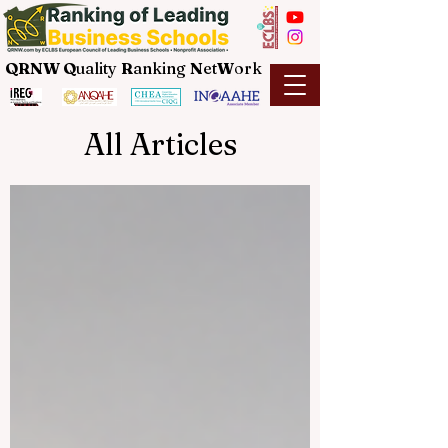
QRNW Q
uality
R
anking
N
et
W
ork
All Articles