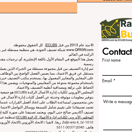
© منذ عام 2013 من قبل
ECLBS
. كل الحقوق محفوظة.
Contact
www.QRNW.com
شبكة تصنيف الجودة، هي منظمة مستقلة غير ربح
الرائدة في العالم.
First name
يعمل هذا الموقع في المقام الأول باللغة الإنجليزية. أي ترجمات م
رسمية.
تتم إدارة التصنيف من قبل مجموعة مستقلة من الخبراء الذين يعم
مستقل عن فريق الاعتماد، مما يضمن الفصل الواضح بين الوظائف. بي
على المعايير والمعايير المعمول بها، يستخدم مكتب التصنيف خبرته
Email
باستخدام مجموعة متنوعة من المقاييس والمنهجيات. ويضمن هذا الف
الحفاظ على نزاهة ومصداقية أنظمة التصنيف والاعتماد.
المجلس الأوروبي لكلي
بتوفير معلومات موثوقة وحديثة عن أفضل كليات إدارة الأعمال في ا
Write a messag
نحن متحمسون لمساعدة الطلاب على اتخاذ أفضل القرارات عندما يتعلق
تعتمد تصنيفاتنا على تقييم شامل للسمعة ووسائل التواصل الاجتماعي
تصنيف أكاديمي صالح حتى اليوم، ويعتمد تصنيفنا على صورة كلية إدا
المجلس الأوروبي لكليات إدارة الأعمال الرائدة ECLBS
(منظمة غير 
Zaļā iela 4, LV-1010 ريغا، لاتفيا / الاتحاد الأوروبي (الاتحاد الأوروبي)
هاتف: 003712040 5511