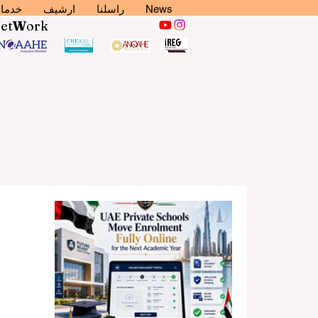
News
راسلنا
ارشيف
خدما
N
et
W
ork