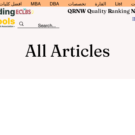
ت
List
القارة
تخصصات
DBA
MBA
افضل كليات إد
QRNW Q
uality
R
anking
All Articles