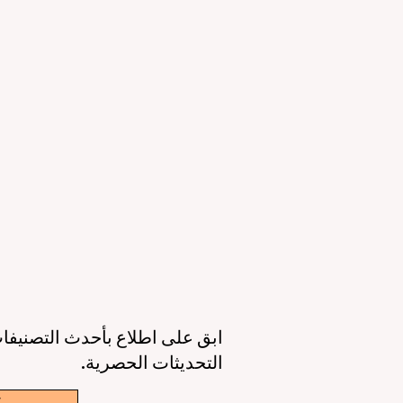
التعليمي والقدرات الرقمية
ال
23 يونيو
3 دقيقة قراءة
11 يونيو
عصر جديد للتعليم حول العالم: جودة أعلى،
أوروبا تقود الط
وصول أوسع، وطالب في قلب كل قرار
الذكاء 
6 يونيو
3 دقيقة قراءة
6 يونيو
ابق على اطلاع بأحدث التصنيفات
التحديثات الحصرية.
w