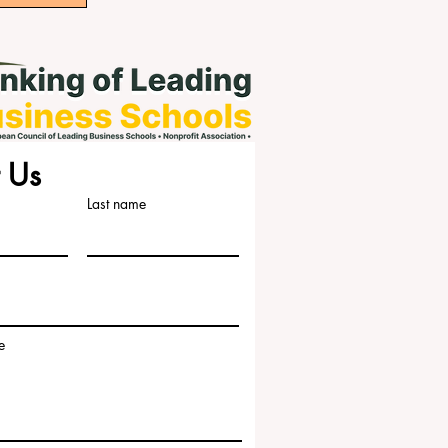
 Us
Last name
e