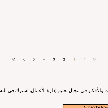
مرتكز على الطالب
بريادة الأعمال: عصر جديد لقادة ا
2 دقيقة قراءة
10 يونيو
3 دقيقة قراءة
ريق نحو جودة تعليمية أعلى بفضل
إطلاق مبادرة عالمية رائدة لترسيخ 
الاصطناعي ودعم الطلاب
والابتكار في قطاع التعليم الع
3 دقيقة قراءة
6 يونيو
3 دقيقة قراءة
5
4
3
2
1
 والأفكار في مجال تعليم إدارة الأعمال. اشترك في النش
Subscribe No