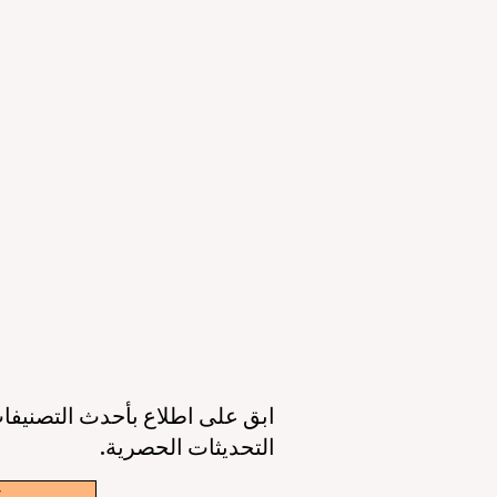
التعليمي والقدرات الرقمية
ال
23 يونيو
3 دقيقة قراءة
11 يونيو
عصر جديد للتعليم حول العالم: جودة أعلى،
أوروبا تقود الط
وصول أوسع، وطالب في قلب كل قرار
الذكاء 
6 يونيو
3 دقيقة قراءة
6 يونيو
ابق على اطلاع بأحدث التصنيفات
التحديثات الحصرية.
w