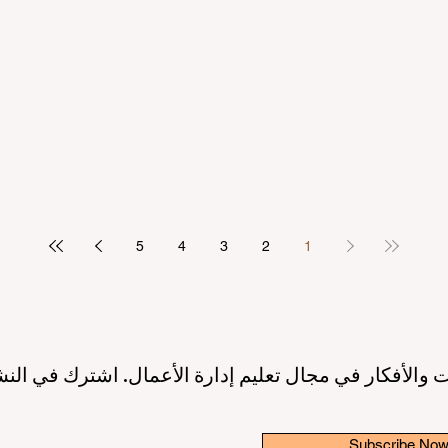
مرتكز على الطالب
بريادة الأعمال: عصر جديد لقادة ا
2 دقيقة قراءة
10 يونيو
3 دقيقة قراءة
ريق نحو جودة تعليمية أعلى بفضل
إطلاق مبادرة عالمية رائدة لترسيخ 
الاصطناعي ودعم الطلاب
والابتكار في قطاع التعليم الع
3 دقيقة قراءة
6 يونيو
3 دقيقة قراءة
5
4
3
2
1
 والأفكار في مجال تعليم إدارة الأعمال. اشترك في النش
Subscribe No