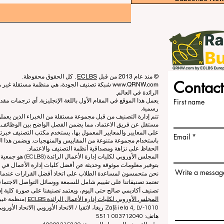
© منذ عام 2013 من قبل
ECLBS
. كل الحقوق محفوظة.
Contact
www.QRNW.com
شبكة تصنيف الجودة، هي منظمة مستقلة غير ربح
الرائدة في العالم.
First name
يعمل هذا الموقع في المقام الأول باللغة الإنجليزية. أي ترجمات م
رسمية.
تتم إدارة التصنيف من قبل مجموعة مستقلة من الخبراء الذين يعم
مستقل عن فريق الاعتماد، مما يضمن الفصل الواضح بين الوظائف. بي
على المعايير والمعايير المعمول بها، يستخدم مكتب التصنيف خبرته
Email
باستخدام مجموعة متنوعة من المقاييس والمنهجيات. ويضمن هذا الف
الحفاظ على نزاهة ومصداقية أنظمة التصنيف والاعتماد.
المجلس الأوروبي لكلي
بتوفير معلومات موثوقة وحديثة عن أفضل كليات إدارة الأعمال في ا
Write a messag
نحن متحمسون لمساعدة الطلاب على اتخاذ أفضل القرارات عندما يتعلق
تعتمد تصنيفاتنا على تقييم شامل للسمعة ووسائل التواصل الاجتماعي
تصنيف أكاديمي صالح حتى اليوم، ويعتمد تصنيفنا على صورة كلية إدا
المجلس الأوروبي لكليات إدارة الأعمال الرائدة ECLBS
(منظمة غير 
Zaļā iela 4, LV-1010 ريغا، لاتفيا / الاتحاد الأوروبي (الاتحاد الأوروبي)
هاتف: 003712040 5511