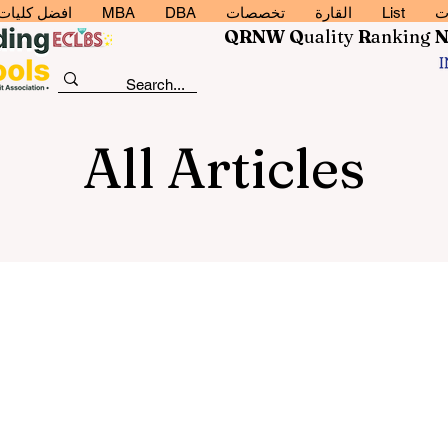
ت
List
القارة
تخصصات
DBA
MBA
افضل كليات إد
QRNW Q
uality
R
anking
All Articles