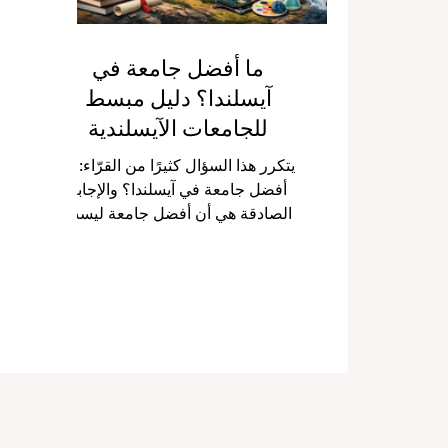
ما أفضل جامعة في
آيسلندا؟ دليل مبسط
للجامعات الآيسلندية
يتكرر هذا السؤال كثيرًا من القرّاء: ما
أفضل جامعة في آيسلندا؟ والإجابة
الصادقة هي أن أفضل جامعة ليست
واحدة للجميع . فالاختيار الصحيح يعتمد
على التخصص الذي يريده الطالب،
وطبيعة الحياة التي يبحث عنها، ونوع
البيئة الأكاديمية التي تناسبه، وما إذا
كان يفضّل جامعة شاملة كبيرة أو
مؤسسة متخصصة أكثر. لكن إذا أردنا
تقديم جواب عام وبسيط يفيد أغلب
الطلاب، فإن جامعة آيسلندا غالبًا ما تُعد
الخيار الأقوى على المستوى العام. فهي