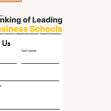
 Us
Last name
e