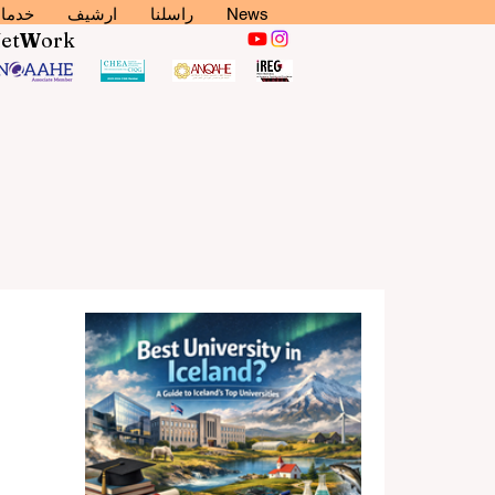
News
راسلنا
ارشيف
خدما
N
et
W
ork