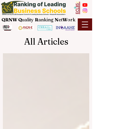
QRNW Q
uality
R
anking
N
et
W
ork
All Articles