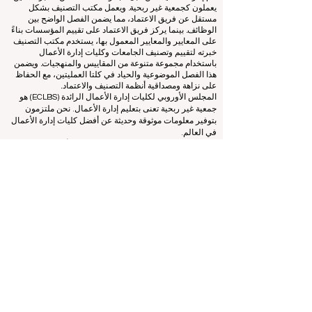
يعمل هذا الموقع في المقام الأول باللغة الإنجليزية. أي ترجمات
مقدمة هي لأغراض المساعدة فقط ولا يمكن اعتبارها رسمية.
تتم إدارة التصنيف من قبل مجموعة مستقلة من الخبراء الذين
يعملون كجمعية غير ربحية. ويعمل مكتب التصنيف بشكل
مستقل عن فريق الاعتماد، مما يضمن الفصل الواضح بين
الوظائف. بينما يركز فريق الاعتماد على تقييم المؤسسات بناءً
على المعايير والمعايير المعمول بها، يستخدم مكتب التصنيف
خبرته لتقييم وتصنيف الجامعات وكليات إدارة الأعمال
باستخدام مجموعة متنوعة من المقاييس والمنهجيات. ويضمن
هذا الفصل الموضوعية والحياد في كلتا العمليتين، مع الحفاظ
على نزاهة ومصداقية أنظمة التصنيف والاعتماد.
المجلس الأوروبي لكليات إدارة الأعمال الرائدة (ECLBS) هو
جمعية غير ربحية تعنى بتعليم إدارة الأعمال. نحن ملتزمون
بتوفير معلومات موثوقة وحديثة عن أفضل كليات إدارة الأعمال
في العالم.
نحن متحمسون لمساعدة الطلاب على اتخاذ أفضل القرارات
عندما يتعلق الأمر باختيار كلية إدارة الأعمال المناسبة. تعتمد
تصنيفاتنا على تقييم شامل للسمعة ووسائل التواصل الاجتماعي
وجودة الموقع الإلكتروني وما إلى ذلك... لا يوجد تصنيف أكاديمي
صالح حتى اليوم، ويعتمد تصنيفنا على صورة كلية إدارة الأعمال
في جميع أنحاء العالم.
المجلس الأوروبي لكليات إدارة الأعمال الرائدة ECLBS
(منظمة
غير ربحية)
Zaļā iela 4, LV-1010 ريغا، لاتفيا / الاتحاد الأوروبي (الاتحاد
الأوروبي)
هاتف: 003712040 5511
رقم التعريف المسجل للجمعية: 40008215839