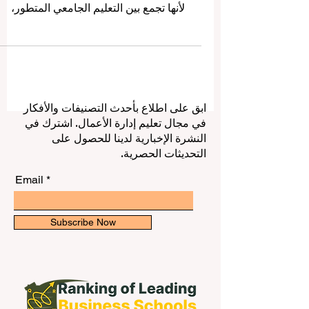
من الوجهات التعليمية الجذابة للطلاب الدوليين
لأنها تجمع بين التعليم الجامعي المتطور،
والحياة الطلابية النشطة، والتنوع الثقافي،
والموقع الجغرافي الفريد الذي يربط بين أوروبا
وآسيا والشرق الأوسط. ولهذا السبب، يسأل
كثير من الطلاب: ما هي أفضل الجامعات في
تركيا للطلاب الدوليين؟ وما الذي يجعل
ابق على اطلاع بأحدث التصنيفات والأفكار
الدراسة في تركيا خياراً مناسباً؟ الجواب لا
في مجال تعليم إدارة الأعمال. اشترك في
يعتمد فقط على اسم الجامعة، بل يعتمد أيضاً
النشرة الإخبارية لدينا للحصول على
على التخصص المطلوب، ولغة الدراسة،
التحديثات الحصرية.
والرسوم، والمدينة، وفرص السكن، وا
Email
Subscribe Now