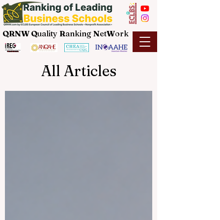
QRNW Q
uality
R
anking
N
et
W
ork
All Articles