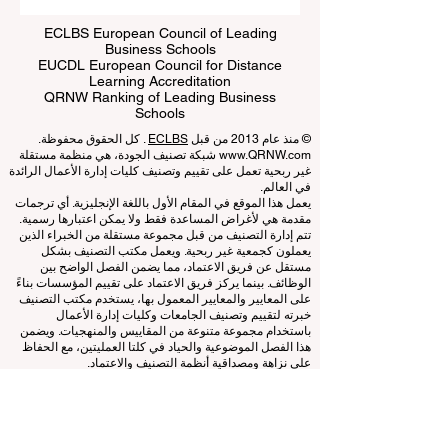
ECLBS European Council of Leading
Business Schools
EUCDL European Council for Distance
Learning Accreditation
QRNW Ranking of Leading Business
Schools
© منذ عام 2013 من قبل
ECLBS
. كل الحقوق محفوظة.
www.QRNW.com
شبكة تصنيف الجودة، هي منظمة مستقلة
غير ربحية تعمل على تقييم وتصنيف كليات إدارة الأعمال الرائدة
في العالم.
يعمل هذا الموقع في المقام الأول باللغة الإنجليزية. أي ترجمات
مقدمة هي لأغراض المساعدة فقط ولا يمكن اعتبارها رسمية.
تتم إدارة التصنيف من قبل مجموعة مستقلة من الخبراء الذين
يعملون كجمعية غير ربحية. ويعمل مكتب التصنيف بشكل
مستقل عن فريق الاعتماد، مما يضمن الفصل الواضح بين
الوظائف. بينما يركز فريق الاعتماد على تقييم المؤسسات بناءً
على المعايير والمعايير المعمول بها، يستخدم مكتب التصنيف
خبرته لتقييم وتصنيف الجامعات وكليات إدارة الأعمال
باستخدام مجموعة متنوعة من المقاييس والمنهجيات. ويضمن
هذا الفصل الموضوعية والحياد في كلتا العمليتين، مع الحفاظ
على نزاهة ومصداقية أنظمة التصنيف والاعتماد.
المجلس الأوروبي لكليات إدارة الأعمال الرائدة (ECLBS) هو
جمعية غير ربحية تعنى بتعليم إدارة الأعمال. نحن ملتزمون
بتوفير معلومات موثوقة وحديثة عن أفضل كليات إدارة الأعمال