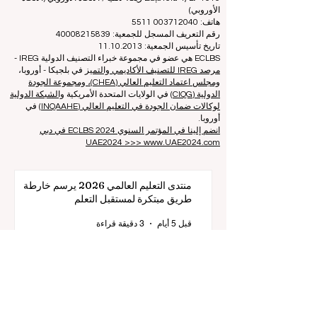
المجلس الأوروبي لكليات إدارة الأعمال الرائدة ECLBS
(منظمة
غير ربحية)
Zaļā iela 4, LV-1010 ريغا، لاتفيا / الاتحاد الأوروبي (الاتحاد
الأوروبي)
هاتف: 003712040 5511
رقم التعريف المسجل للجمعية: 40008215839
تاريخ تأسيس الجمعية: 11.10.2013
ECLBS هي عضو في مجموعة خبراء التصنيف الدولية IREG -
مرصد IREG للتصنيف الأكاديمي والتميز
في بلجيكا - أوروبا،
ومجلس اعتماد التعليم العالي (CHEA)، ومجموعة الجودة
الدولية (CIQG)
في الولايات المتحدة الأمريكية
والشبكة الدولية
لوكالات ضمان الجودة في التعليم العالي (INQAAHE)
في
أوروبا.
انضم إلينا في المؤتمر السنوي ECLBS 2024 في دبي
UAE2024 >>> www.UAE2024.com
منتدى التعليم العالمي 2026 يرسم خارطة
طريق مبتكرة لمستقبل التعلم
قبل 5 أيام
3 دقيقة قراءة
الابتكار الرقمي والشراكات الاستراتيجية ترتقي
بمعايير التعليم العالمية