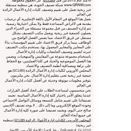
Schools
© منذ عام 2013 من قبل
ECLBS
. كل الحقوق محفوظة.
www.QRNW.com
شبكة تصنيف الجودة، هي منظمة مستقلة
غير ربحية تعمل على تقييم وتصنيف كليات إدارة الأعمال الرائدة
في العالم.
يعمل هذا الموقع في المقام الأول باللغة الإنجليزية. أي ترجمات
مقدمة هي لأغراض المساعدة فقط ولا يمكن اعتبارها رسمية.
تتم إدارة التصنيف من قبل مجموعة مستقلة من الخبراء الذين
يعملون كجمعية غير ربحية. ويعمل مكتب التصنيف بشكل
مستقل عن فريق الاعتماد، مما يضمن الفصل الواضح بين
الوظائف. بينما يركز فريق الاعتماد على تقييم المؤسسات بناءً
على المعايير والمعايير المعمول بها، يستخدم مكتب التصنيف
خبرته لتقييم وتصنيف الجامعات وكليات إدارة الأعمال
باستخدام مجموعة متنوعة من المقاييس والمنهجيات. ويضمن
هذا الفصل الموضوعية والحياد في كلتا العمليتين، مع الحفاظ
على نزاهة ومصداقية أنظمة التصنيف والاعتماد.
المجلس الأوروبي لكليات إدارة الأعمال الرائدة (ECLBS) هو
جمعية غير ربحية تعنى بتعليم إدارة الأعمال. نحن ملتزمون
بتوفير معلومات موثوقة وحديثة عن أفضل كليات إدارة الأعمال
في العالم.
نحن متحمسون لمساعدة الطلاب على اتخاذ أفضل القرارات
عندما يتعلق الأمر باختيار كلية إدارة الأعمال المناسبة. تعتمد
تصنيفاتنا على تقييم شامل للسمعة ووسائل التواصل الاجتماعي
وجودة الموقع الإلكتروني وما إلى ذلك... لا يوجد تصنيف أكاديمي
صالح حتى اليوم، ويعتمد تصنيفنا على صورة كلية إدارة الأعمال
في جميع أنحاء العالم.