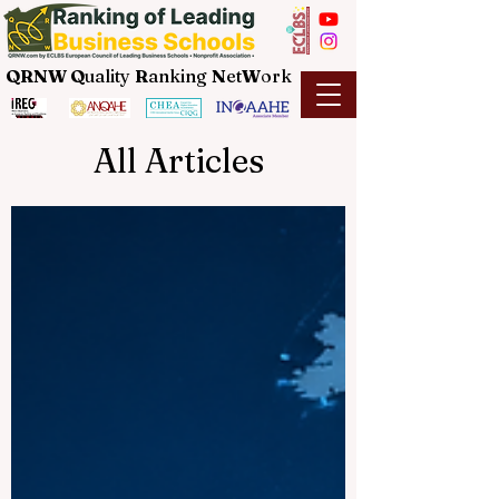
QRNW Q
uality
R
anking
N
et
W
ork
All Articles