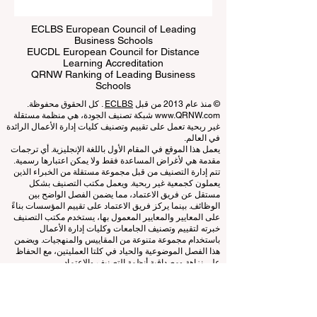
ECLBS European Council of Leading
Business Schools
EUCDL European Council for Distance
Learning Accreditation
QRNW Ranking of Leading Business
Schools
© منذ عام 2013 من قبل
ECLBS
. كل الحقوق محفوظة.
www.QRNW.com
شبكة تصنيف الجودة، هي منظمة مستقلة
غير ربحية تعمل على تقييم وتصنيف كليات إدارة الأعمال الرائدة
في العالم.
يعمل هذا الموقع في المقام الأول باللغة الإنجليزية. أي ترجمات
مقدمة هي لأغراض المساعدة فقط ولا يمكن اعتبارها رسمية.
تتم إدارة التصنيف من قبل مجموعة مستقلة من الخبراء الذين
يعملون كجمعية غير ربحية. ويعمل مكتب التصنيف بشكل
مستقل عن فريق الاعتماد، مما يضمن الفصل الواضح بين
الوظائف. بينما يركز فريق الاعتماد على تقييم المؤسسات بناءً
على المعايير والمعايير المعمول بها، يستخدم مكتب التصنيف
خبرته لتقييم وتصنيف الجامعات وكليات إدارة الأعمال
باستخدام مجموعة متنوعة من المقاييس والمنهجيات. ويضمن
هذا الفصل الموضوعية والحياد في كلتا العمليتين، مع الحفاظ
على نزاهة ومصداقية أنظمة التصنيف والاعتماد.
المجلس الأوروبي لكليات إدارة الأعمال الرائدة (ECLBS) هو