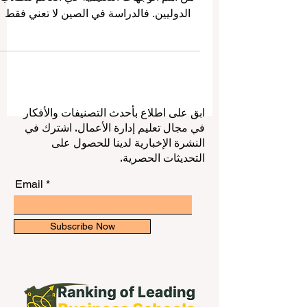
أصبحت الصين خلال السنوات الأخيرة واحدة
من أهم الوجهات التعليمية في العالم للطلاب
الدوليين. فالدراسة في الصين لا تعني فقط
الحصول على شهادة جامعية، بل تعني أيضًا
العيش داخل تجربة ثقافية واقتصادية وعلمية
غنية، والتعرّف عن قرب على واحدة من أكبر
القوى الاقتصادية والتكنولوجية في العصر
الحديث. وقد وصلنا سؤال من بعض الطلاب
ابق على اطلاع بأحدث التصنيفات والأفكار
حول أفضل الجامعات في الصين للطلاب
في مجال تعليم إدارة الأعمال. اشترك في
الدوليين، وما الذي يجعل الصين خيارًا مناسبًا
النشرة الإخبارية لدينا للحصول على
لمن يبحث عن تعليم جامعي قوي، وحياة طلابي
التحديثات الحصرية.
نشطة، وفرص مستقبلية واسعة. في هذا
المقال،
Email
Subscribe Now