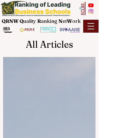
QRNW Q
uality
R
anking
N
et
W
ork
All Articles