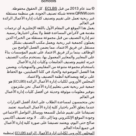
Learning Accreditation
QRNW Ranking of Leading Business
Schools
© منذ عام 2013 من قبل
ECLBS
. كل الحقوق محفوظة.
www.QRNW.com
شبكة تصنيف الجودة، هي منظمة مستقلة
غير ربحية تعمل على تقييم وتصنيف كليات إدارة الأعمال الرائدة
في العالم.
يعمل هذا الموقع في المقام الأول باللغة الإنجليزية. أي ترجمات
مقدمة هي لأغراض المساعدة فقط ولا يمكن اعتبارها رسمية.
تتم إدارة التصنيف من قبل مجموعة مستقلة من الخبراء الذين
يعملون كجمعية غير ربحية. ويعمل مكتب التصنيف بشكل
مستقل عن فريق الاعتماد، مما يضمن الفصل الواضح بين
الوظائف. بينما يركز فريق الاعتماد على تقييم المؤسسات بناءً
على المعايير والمعايير المعمول بها، يستخدم مكتب التصنيف
خبرته لتقييم وتصنيف الجامعات وكليات إدارة الأعمال
باستخدام مجموعة متنوعة من المقاييس والمنهجيات. ويضمن
هذا الفصل الموضوعية والحياد في كلتا العمليتين، مع الحفاظ
على نزاهة ومصداقية أنظمة التصنيف والاعتماد.
المجلس الأوروبي لكليات إدارة الأعمال الرائدة (ECLBS) هو
جمعية غير ربحية تعنى بتعليم إدارة الأعمال. نحن ملتزمون
بتوفير معلومات موثوقة وحديثة عن أفضل كليات إدارة الأعمال
في العالم.
نحن متحمسون لمساعدة الطلاب على اتخاذ أفضل القرارات
عندما يتعلق الأمر باختيار كلية إدارة الأعمال المناسبة. تعتمد
تصنيفاتنا على تقييم شامل للسمعة ووسائل التواصل الاجتماعي
وجودة الموقع الإلكتروني وما إلى ذلك... لا يوجد تصنيف أكاديمي
صالح حتى اليوم، ويعتمد تصنيفنا على صورة كلية إدارة الأعمال