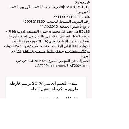
في جميع أنحاء العالم.
المجلس الأوروبي لكليات إدارة الأعمال الرائدة ECLBS
(منظمة
غير ربحية)
Zaļā iela 4, LV-1010 ريغا، لاتفيا / الاتحاد الأوروبي (الاتحاد
الأوروبي)
هاتف: 003712040 5511
رقم التعريف المسجل للجمعية: 40008215839
تاريخ تأسيس الجمعية: 11.10.2013
ECLBS هي عضو في مجموعة خبراء التصنيف الدولية IREG -
مرصد IREG للتصنيف الأكاديمي والتميز
في بلجيكا - أوروبا،
ومجلس اعتماد التعليم العالي (CHEA)، ومجموعة الجودة
الدولية (CIQG)
في الولايات المتحدة الأمريكية
والشبكة الدولية
لوكالات ضمان الجودة في التعليم العالي (INQAAHE)
في
أوروبا.
انضم إلينا في المؤتمر السنوي ECLBS 2024 في دبي
UAE2024 >>> www.UAE2024.com
منتدى التعليم العالمي 2026 يرسم خارطة
طريق مبتكرة لمستقبل التعلم
قبل 5 أيام
3 دقيقة قراءة
الابتكار الرقمي والشراكات الاستراتيجية ترتقي