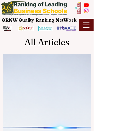
QRNW Q
uality
R
anking
N
et
W
ork
All Articles