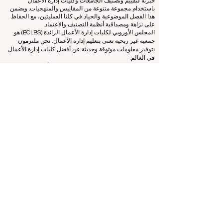
الوظائف. بينما يركز فريق الاعتماد على تقييم المؤسسات بناءً
على المعايير والمعايير المعمول بها، يستخدم مكتب التصنيف
خبرته لتقييم وتصنيف الجامعات وكليات إدارة الأعمال
باستخدام مجموعة متنوعة من المقاييس والمنهجيات. ويضمن
هذا الفصل الموضوعية والحياد في كلتا العمليتين، مع الحفاظ
على نزاهة ومصداقية أنظمة التصنيف والاعتماد.
المجلس الأوروبي لكليات إدارة الأعمال الرائدة (ECLBS) هو
جمعية غير ربحية تعنى بتعليم إدارة الأعمال. نحن ملتزمون
بتوفير معلومات موثوقة وحديثة عن أفضل كليات إدارة الأعمال
في العالم.
نحن متحمسون لمساعدة الطلاب على اتخاذ أفضل القرارات
عندما يتعلق الأمر باختيار كلية إدارة الأعمال المناسبة. تعتمد
تصنيفاتنا على تقييم شامل للسمعة ووسائل التواصل الاجتماعي
وجودة الموقع الإلكتروني وما إلى ذلك... لا يوجد تصنيف أكاديمي
صالح حتى اليوم، ويعتمد تصنيفنا على صورة كلية إدارة الأعمال
في جميع أنحاء العالم.
المجلس الأوروبي لكليات إدارة الأعمال الرائدة ECLBS
(منظمة
غير ربحية)
Zaļā iela 4, LV-1010 ريغا، لاتفيا / الاتحاد الأوروبي (الاتحاد
الأوروبي)
هاتف: 003712040 5511
رقم التعريف المسجل للجمعية: 40008215839
تاريخ تأسيس الجمعية: 11.10.2013
ECLBS هي عضو في مجموعة خبراء التصنيف الدولية IREG -
مرصد IREG للتصنيف الأكاديمي والتميز
في بلجيكا - أوروبا،
ومجلس اعتماد التعليم العالي (CHEA)، ومجموعة الجودة
الدولية (CIQG)
في الولايات المتحدة الأمريكية
والشبكة الدولية