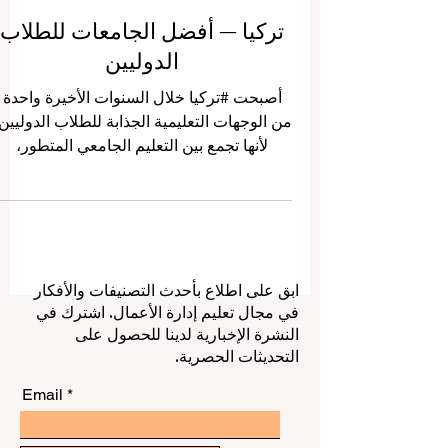
تركيا — أفضل الجامعات للطلاب
الدوليين
أصبحت #تركيا خلال السنوات الأخيرة واحدة
من الوجهات التعليمية الجذابة للطلاب الدوليين
لأنها تجمع بين التعليم الجامعي المتطور،
والحياة الطلابية النشطة، والتنوع الثقافي،
والموقع الجغرافي الفريد الذي يربط بين أوروبا
وآسيا والشرق الأوسط. ولهذا السبب، يسأل
كثير من الطلاب: ما هي أفضل الجامعات في
تركيا للطلاب الدوليين؟ وما الذي يجعل
ابق على اطلاع بأحدث التصنيفات والأفكار
الدراسة في تركيا خياراً مناسباً؟ الجواب لا
في مجال تعليم إدارة الأعمال. اشترك في
يعتمد فقط على اسم الجامعة، بل يعتمد أيضاً
النشرة الإخبارية لدينا للحصول على
على التخصص المطلوب، ولغة الدراسة،
التحديثات الحصرية.
والرسوم، والمدينة، وفرص السكن، وا
Email