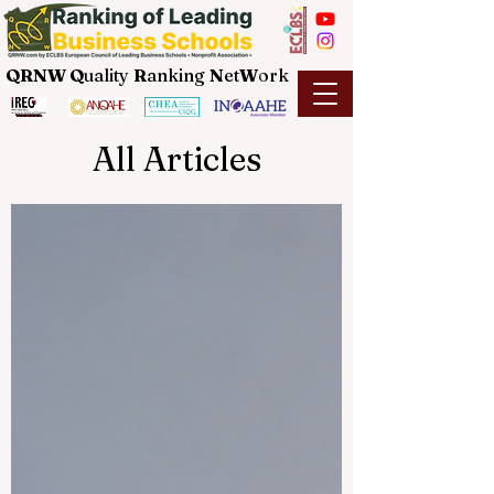
QRNW Q
uality
R
anking
N
et
W
ork
All Articles