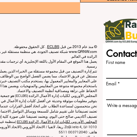
© منذ عام 2013 من قبل
ECLBS
. كل الحقوق محفوظة.
Contact
www.QRNW.com
شبكة تصنيف الجودة، هي منظمة مستقلة غير ربح
الرائدة في العالم.
First name
يعمل هذا الموقع في المقام الأول باللغة الإنجليزية. أي ترجمات م
رسمية.
تتم إدارة التصنيف من قبل مجموعة مستقلة من الخبراء الذين يعم
مستقل عن فريق الاعتماد، مما يضمن الفصل الواضح بين الوظائف. بي
على المعايير والمعايير المعمول بها، يستخدم مكتب التصنيف خبرته
Email
باستخدام مجموعة متنوعة من المقاييس والمنهجيات. ويضمن هذا الف
الحفاظ على نزاهة ومصداقية أنظمة التصنيف والاعتماد.
المجلس الأوروبي لكلي
بتوفير معلومات موثوقة وحديثة عن أفضل كليات إدارة الأعمال في ا
Write a messag
نحن متحمسون لمساعدة الطلاب على اتخاذ أفضل القرارات عندما يتعلق
تعتمد تصنيفاتنا على تقييم شامل للسمعة ووسائل التواصل الاجتماعي
تصنيف أكاديمي صالح حتى اليوم، ويعتمد تصنيفنا على صورة كلية إدا
المجلس الأوروبي لكليات إدارة الأعمال الرائدة ECLBS
(منظمة غير 
Zaļā iela 4, LV-1010 ريغا، لاتفيا / الاتحاد الأوروبي (الاتحاد الأوروبي)
هاتف: 003712040 5511