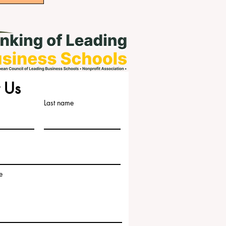
 Us
Last name
e