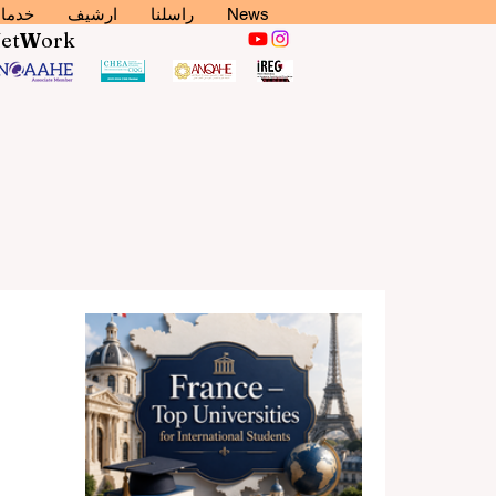
News
راسلنا
ارشيف
خدما
N
et
W
ork