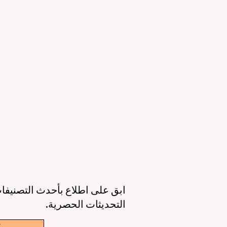
التعليمي والقدرات الرقمية
ال
23 يونيو
3 دقيقة قراءة
11 يونيو
عصر جديد للتعليم حول العالم: جودة أعلى،
أوروبا تقود الط
وصول أوسع، وطالب في قلب كل قرار
الذكاء 
6 يونيو
3 دقيقة قراءة
6 يونيو
ابق على اطلاع بأحدث التصنيفات
التحديثات الحصرية.
w