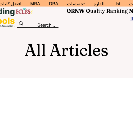
ت
List
القارة
تخصصات
DBA
MBA
افضل كليات إد
QRNW Q
uality
R
anking
All Articles