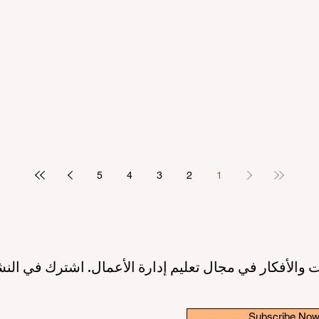
مرتكز على الطالب
بريادة الأعمال: عصر جديد لقادة ا
2 دقيقة قراءة
10 يونيو
3 دقيقة قراءة
ريق نحو جودة تعليمية أعلى بفضل
إطلاق مبادرة عالمية رائدة لترسيخ 
الاصطناعي ودعم الطلاب
والابتكار في قطاع التعليم الع
3 دقيقة قراءة
6 يونيو
3 دقيقة قراءة
5
4
3
2
1
 والأفكار في مجال تعليم إدارة الأعمال. اشترك في النش
Subscribe No